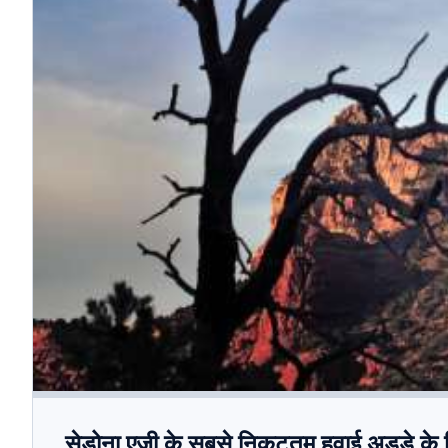
सेडोना एज़ी के सबसे निकटतम हवाई अड्डे के लि