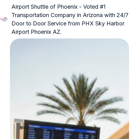
Airport Shuttle of Phoenix - Voted #1
Transportation Company in Arizona with 24/7
Door to Door Service from PHX Sky Harbor
P
Airport Phoenix AZ.
á
g
i
n
a
i
n
i
c
i
a
l