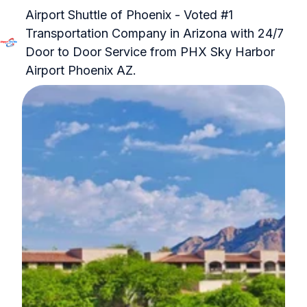
Airport Shuttle of Phoenix - Voted #1
Transportation Company in Arizona with 24/7
Door to Door Service from PHX Sky Harbor
P
Airport Phoenix AZ.
á
g
i
n
a
i
n
i
c
i
a
l