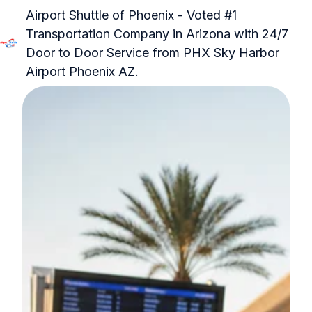
Airport Shuttle of Phoenix - Voted #1
Transportation Company in Arizona with 24/7
Door to Door Service from PHX Sky Harbor
P
Airport Phoenix AZ.
á
g
i
n
a
i
n
i
c
i
a
l