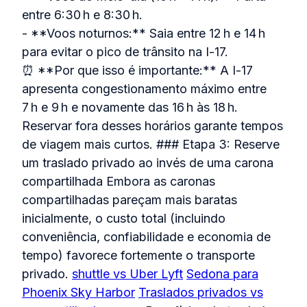
entre 6:30 h e 8:30 h.
- **Voos noturnos:** Saia entre 12 h e 14 h
para evitar o pico de trânsito na I‑17.
⏰ **Por que isso é importante:** A I‑17
apresenta congestionamento máximo entre
7 h e 9 h e novamente das 16 h às 18 h.
Reservar fora desses horários garante tempos
de viagem mais curtos. ### Etapa 3: Reserve
um traslado privado ao invés de uma carona
compartilhada Embora as caronas
compartilhadas pareçam mais baratas
inicialmente, o custo total (incluindo
conveniência, confiabilidade e economia de
tempo) favorece fortemente o transporte
privado.
shuttle vs Uber Lyft
Sedona para
Phoenix Sky Harbor
Traslados privados vs