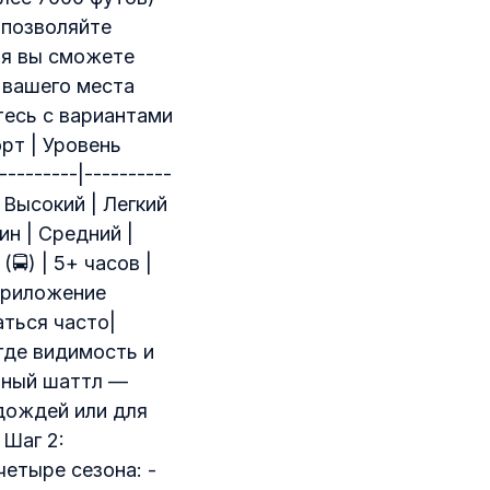
 позволяйте
ия вы сможете
 вашего места
тесь с вариантами
рт | Уровень
--------|----------
 | Высокий | Легкий
ин | Средний |
) | 5+ часов |
 приложение
аться часто|
где видимость и
ный шаттл —
дождей или для
 Шаг 2:
етыре сезона: -