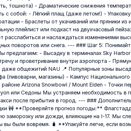
ть, тошнота) - Драматические снижения темпера
ть с собой: - Лёгкий плащ (даже летом!) - Упаковк
атации - Браслеты от укачиваний или пряники из 
ную плейлист или подкаст на двухчасовый пейза
 расслабиться и наслаждаться изменениями выс
ных поворотов или снега. --- ### Шаг 5: Понимай
 предлагаем: - Высадку в терминалах Sky Harbor (T
речу и проветривание внутри аэропорта - Пряму
ли даже общежитий NAU 📍 Популярные зоны высад
фа (пивоварни, магазины) - Кампус Национального
районе Arizona Snowbowl / Mount Elden - Точки п
nyon или Седоны Мы устраняем необходимость в п
акси после прибытия в город. --- ### Дополнител
ки 🚧 **Проверяйте прогноз погоды:** Флагстад
ю заморозку или дожди, влияющие на I-17. Мы сл
 вы были вовремя. 🧳 **Упакуйте легче, если воз