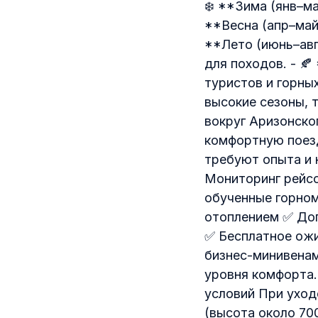
❄️ **Зима (янв–ма
**Весна (апр–май)
**Лето (июнь–авг
для походов. - 
туристов и горны
высокие сезоны, т
вокруг Аризонско
комфортную поездк
требуют опыта и 
Мониторинг рейсо
обученные горно
отоплением ✅ Доп
✅ Бесплатное ож
бизнес-минивенам
уровня комфорта.
условий При уход
(высота около 70