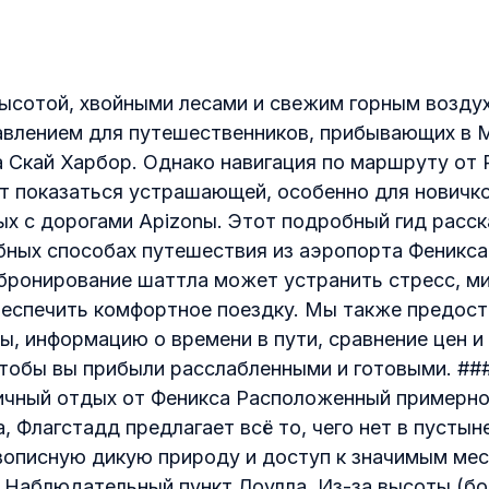
высотой, хвойными лесами и свежим горным возду
авлением для путешественников, прибывающих в
 Скай Харбор. Однако навигация по маршруту от
 показаться устрашающей, особенно для новичко
мых с дорогами Арizonы. Этот подробный гид расс
бных способах путешествия из аэропорта Феникса
 бронирование шаттла может устранить стресс, м
беспечить комфортное поездку. Мы также предос
ы, информацию о времени в пути, сравнение цен 
чтобы вы прибыли расслабленными и готовыми. ##
чный отдых от Феникса Расположенный примерно 
а, Флагстадд предлагает всё то, чего нет в пусты
описную дикую природу и доступ к значимым мес
 Наблюдательный пункт Лоулла. Из-за высоты (бо