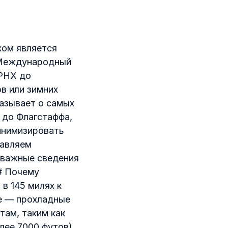
хом является
 Международный
 PHX до
в или зимних
казывает о самых
 до Флагстаффа,
инимизировать
тавляем
и важные сведения
# Почему
в 145 милях к
не — прохладные
там, таким как
лее 7000 футов)