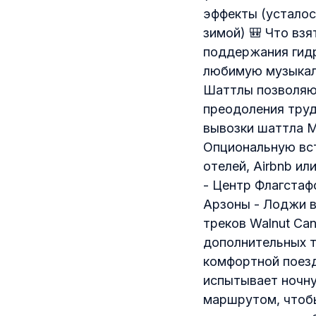
эффекты (усталос
зимой) 🎒 Что взя
поддержания гидр
любимую музыкаль
Шаттлы позволяют
преодоления труд
вывозки шаттла Мы
Опциональную вст
отелей, Airbnb и
- Центр Флагстаф
Арзоны - Лоджи в 
треков Walnut Ca
дополнительных т
комфортной поезд
испытывает ночну
маршрутом, чтобы