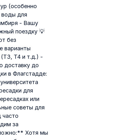
тур (особенно
у воды для
имбиря - Вашу
жный поездку 💡
от без
те варианты
3, T4 и т.д.) -
ю доставку до
ки в Флагстадде:
 университета
ересадки для
ересадках или
ьные советы для
д часто
едим за
можно:** Хотя мы