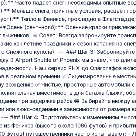
р):** Часто падает снег; необходимы опытные вод
:** Меньше снега, приятные условия, расцвет гор
уст):** Тепло в Фениксе, прохладно в Флагстадде
 **Осень (сент–нояб):** Осенние краски привлека
х лыжников. 📅 Совет: Всегда забронируйте трансп
акие как летние праздники и сезон катания на сне
го Снежного купола). --- ### Шаг 3: Забронируйте
у В Airport Shuttle of Phoenix мы знаем, что дли
надежности. Наш сервис PHX до Флагстаффа вклю
в в реальном времени ✅ Лицензированные местны
му вождению ✅ Чистые, просторные автомобили с
олнительная вместимость для багажа (лыжи, обор
идание при задержке рейса 🚐 Выбирайте между 
и или люкс-седанами в зависимости от размера в
 --- ### Шаг 4: Подготовьтесь к изменениям высо
е из Феникса (высота около 1086 футов) и прибыт
00 футов) путешественники часто испытывают: - 