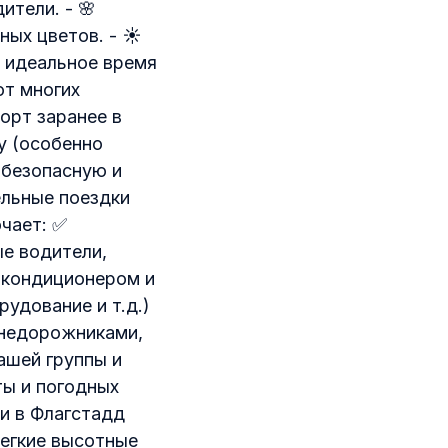
ители. - 🌸
ных цветов. - ☀️
; идеальное время
ют многих
орт заранее в
гу (особенно
 безопасную и
тельные поездки
чает: ✅
е водители,
 кондиционером и
удование и т.д.)
внедорожниками,
ашей группы и
ты и погодных
ии в Флагстадд
Легкие высотные