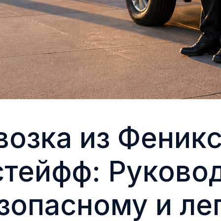
озка из Феникс
стейфф: Руково
зопасному и ле