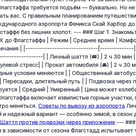
лагстаффа требуется подъём — буквально. Но не
гать вас. С правильным планированием путешеств
ждународного аэропорта Феникса Скай Харбор до
стаффе без лишних хлопот. --- ### Шаг 1: Знакомь
 до Флагстаффа | Режим | Среднее время | Комфо
ния | |------------------------------|--------------|-
-------------------| | Личный шаттл (🚐) | 2 ч 30 мин
нулевой стресс| | Прокат автомобиля (🚘) | 2 ч 30 м
ные условия меняются | | Общественный автобус (
| Пересадки, длительный путь | | Подвозка через
ируется | Средний | Умеренный | Цена может колеб
лагстаффа включает извилистые горные участки, 
тро меняться.
Советы по вывозу из аэропорта
Лич
 и надежный вариант — особенно зимой, в сезон 
Шаттл против подвозки через приложение
--- ###
 в зависимости от сезона Флагстадд испытывает ч