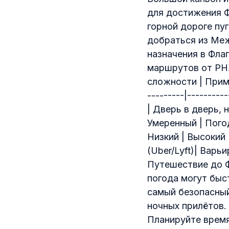
для достижения Ф
горной дороге пу
добраться из Ме
назначения в Флаг
маршрутов от PHX
сложности | Примеча
---------|---------
| Дверь в дверь, 
Умеренный | Погод
Низкий | Высокий 
(Uber/Lyft)| Варь
Путешествие до Ф
погода могут быс
самый безопасный
ночных прилётов.
Планируйте время