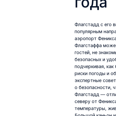
года
Флагстадд с его 
популярным напр
аэропорт Феникса
Флагстаффа может
гостей, не знако
безопасных и удо
подчеркивая, как
риски погоды и о
экспертные совет
о безопасности, 
Флагстадд — отли
северу от Феникс
температуры, жив
Большой каньон и