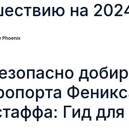
ествию на 2024
e Phoenix
езопасно добир
ропорта Феникс
таффа: Гид для