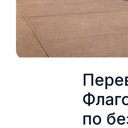
Перев
Флаг
по бе