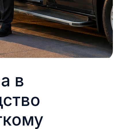
а в
дство
гкому