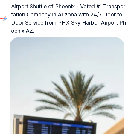
Airport Shuttle of Phoenix - Voted #1 Transpor
tation Company in Arizona with 24/7 Door to
Door Service from PHX Sky Harbor Airport Ph
H
oenix AZ.
o
m
e
p
a
g
e