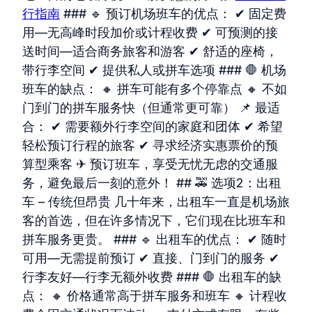
行指南
### 🔹 预订机场班车的优点： ✔ 固定费
用—无高峰时段加价或计程收费 ✔ 可预测的接
送时间—适合商务旅客和游客 ✔ 舒适的座椅，
带行李空间 ✔ 提供私人或拼车选项 ### 🛑 机场
班车的缺点： 🔸 拼车可能有多个停靠点 🔸 不如
门到门的拼车服务快（但通常更可靠） 📌 最适
合： ✔ 需要额外行李空间的家庭和团体 ✔ 希望
轻松预订行程的旅客 ✔ 寻求经济实惠票价的预
算型乘客 ✈ 预订班车，享受无忧无虑的交通服
务，避免最后一刻的意外！ ## 🚕 选项2：出租
车 – 传统但昂贵 几十年来，出租车一直是机场旅
客的首选，但在许多情况下，它们现在比班车和
拼车服务更贵。 ### 🔹 出租车的优点： ✔ 随时
可用—无需提前预订 ✔ 直接、门到门的服务 ✔
行李友好—行李无额外收费 ### 🛑 出租车的缺
点： 🔸 价格通常高于拼车服务和班车 🔸 计程收