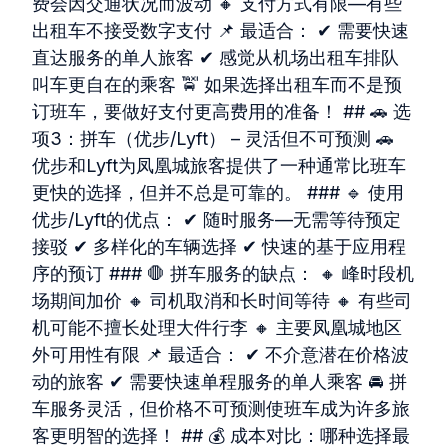
费会因交通状况而波动 🔸 支付方式有限—有些
出租车不接受数字支付 📌 最适合： ✔ 需要快速
直达服务的单人旅客 ✔ 感觉从机场出租车排队
叫车更自在的乘客 🚖 如果选择出租车而不是预
订班车，要做好支付更高费用的准备！ ## 🚗 选
项3：拼车（优步/Lyft） – 灵活但不可预测 🚗
优步和Lyft为凤凰城旅客提供了一种通常比班车
更快的选择，但并不总是可靠的。 ### 🔹 使用
优步/Lyft的优点： ✔ 随时服务—无需等待预定
接驳 ✔ 多样化的车辆选择 ✔ 快速的基于应用程
序的预订 ### 🛑 拼车服务的缺点： 🔸 峰时段机
场期间加价 🔸 司机取消和长时间等待 🔸 有些司
机可能不擅长处理大件行李 🔸 主要凤凰城地区
外可用性有限 📌 最适合： ✔ 不介意潜在价格波
动的旅客 ✔ 需要快速单程服务的单人乘客 🚘 拼
车服务灵活，但价格不可预测使班车成为许多旅
客更明智的选择！ ## 💰 成本对比：哪种选择最