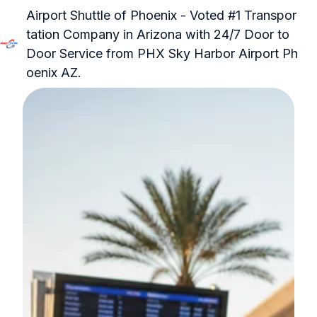
Airport Shuttle of Phoenix - Voted #1 Transpor
tation Company in Arizona with 24/7 Door to
Door Service from PHX Sky Harbor Airport Ph
H
oenix AZ.
o
m
e
p
a
g
e