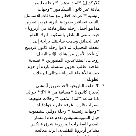
كلاركديل) **لماذا تذهب:** رحلة طبيعية
هادئة عبر كانون السيكامور **وجهات
رئيسية:** غربات قطار مع نمذقات للاستمتاع
بالنبيذ، عصافير صعودية نادرة، فرص تصوير
هذا هو أجمل رحلة قطار هادئة في أريزونا -
حيث تلتقي المناظر بالسكينة. اترك القلق
عند الحدائق ويذهب شاحنتك براحة إلى
محطة التحميل، ثم دَعوا رحلة كانون فردينج
أن تأخذ الأمور من هناك. 🟢 مثالية ل:
زوجات، المتقاعدين، المصورين ✳ نصيحة
شاحنة: طلب تخزين سلسلة باردة أو حزم
خفيفة للأعضاء الغرباء - مثالي للرحلات
الطويلة.
🌴 حلقة التاريخية لأحد طريق آباتشي
(بحيرة كانيون) **مسافة من PHX:** حوالي
1.5 ساعة **لماذا تذهب:** رحلات طبيعية،
سفرات قارب، غرفة عابرة جولدفيلد
**وجهات رئيسية:** رحلة دوللي ستيمبوت،
جبال السويسشتيشن تقدم هذه المسار
القديم للقطارات المرورية شرق فينكس
مشاعر أريزونا التقليدية. اترك معالجة