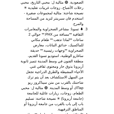
الصعودية. 🟢 مثالية ل: محبي التاريخ، محبي
رحلات الأشباح، زوجات غريبات تقليدية ✳
نصيحة شاحنة: مثالية لمجموعات صغيرة -
استخدم فان سبرينتر لتزيد من المساحة
والمرح.
🌲 تسونا: مشاعر الصحراوية والمغامرات
الثقافية **مسافة من PHX:** حوالي 2
ساعات **لماذا تذهب:** طعام مكاني
للماكسيك، حدائق النباتات، معارض
الصحراوية **وجهات رئيسية:** حديقة
ساغارو الوطنية، استوديو تسونا القديم،
منطقة الفنون في وسط المدينة تتميز ثانوية
أريزونا بذوق حار ومحتوى ثقافي غني.
الأحياء المشيطة والطرق الدراجية تجعل
من السهل الاستكشاف بعد أن يتم ترك
شاحنتك بالقرب من متن سيناكروز ريو
Парك أو وسط المدينة. 🟢 مثالية ل: محبي
الطعام، زوجات، زيارات عائلية للجامعة
(جامعة أريزونا) ✳ نصيحة شاحنة: تسليم
باب إلى باب بالقرب من جامعة أريزونا أو
المناطق الترفيهية.