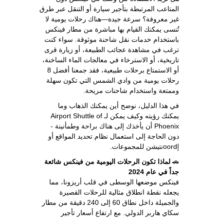
المتاعب المرتبطة بتأجير سيارة أو التنقل عبر طرق
غير معروفة؟ سرعة جيدة—هناك رحلات يومية لا
تُنسى يمكنك القيام بها مباشرة من مطار فينكس
باستخدام خدمات نقل شاحنة موثوقة. سواء كنت
ترغب في مشاهدة عجائب الطبيعة، أو زيارة قرى
تاريخية، أو الاسترخاء في معالجات الماء الساخنة،
أو الاستمتاع برحلات طبيعية، فقد جمعنا أفضل 8
رحلات يومية من وادي الشمس التي تكون سهلة
وممتعة واستخدام شاحنات مريحة.
في هذا الدليل، نوضح أين يمكنك الذهاب وما
يمكنك رؤيته وكيف يمكن لـ Airport Shuttle of
Phoenix أن يأخذك إلى هناك براحة وطمأنينة -
دون الحاجة إلى استعمال نظام تحديد المواقع أو
إoordنتيشن للمجموعات.
🚗
لماذا تكون الرحلات اليومية من فينكس شائعة
جداً في عام 2024
فينكس موضعها الوسطى في قلب أريزونا، مما
يجعله نقطة انطلاق مثالية للرحلات القصيرة
والجميلة داخل نطاق 60 إلى 240 دقيقة من مطار
سكاي هاربر الدولي. مع ارتفاع أسعار تأجير