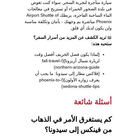
سيارة متأجرة لتجربة السحر. سواء كنت تغوص
في بلدة الصخور الحمراء أو تستريح في معالجات
الماء الساخنة الفاخرة، يربطك Airport Shuttle of
Phoenix مباشرة بم وجهتك - بأمان وتكلفة مناسبة
ولن يكون لديك أي قلق.
📖
تريد الكشف عن المزيد من أسرار السفر؟
ستحبه هذه:
[لماذا يكون فصل الخريف أفضل وقت
لزيارة شمال أريزونا](/fall-travel-
northern-arizona-guide)
[فلاكس مطار إلى سيدونا: ما يجب أن
يعرف زواره الأولون](/phoenix-to-
sedona-shuttle-tips)
أسئلة شائعة
كم يستغرق الأمر في الذهاب
من فينكس إلى سيدونا؟