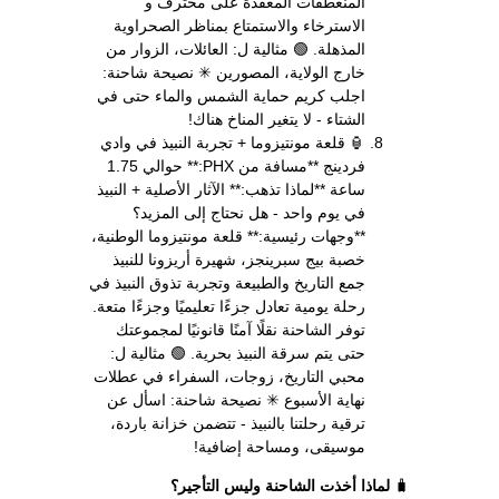
المنعطفات المعقدة على محترف و
الاسترخاء والاستمتاع بمناظر الصحراوية
المذهلة. 🟢 مثالية ل: العائلات، الزوار من
خارج الولاية، المصورين ✳ نصيحة شاحنة:
اجلب كريم حماية الشمس والماء حتى في
الشتاء - لا يتغير المناخ هناك!
🏮 قلعة مونتيزوما + تجربة النبيذ في وادي
فردينج **مسافة من PHX:** حوالي 1.75
ساعة **لماذا تذهب:** الآثار الأصلية + النبيذ
في يوم واحد - هل نحتاج إلى المزيد؟
**وجهات رئيسية:** قلعة مونتيزوما الوطنية،
خصبة بيج سبرينجز، شهيرة أريزونا للنبيذ
جمع التاريخ والطبيعة وتجربة تذوق النبيذ في
رحلة يومية تعادل جزءًا تعليميًا وجزءًا متعة.
توفر الشاحنة نقلًا آمنًا قانونيًا لمجموعتك
حتى يتم سرقة النبيذ بحرية. 🟢 مثالية ل:
محبي التاريخ، زوجات، السفراء في عطلات
نهاية الأسبوع ✳ نصيحة شاحنة: اسأل عن
ترقية رحلتنا بالنبيذ - تتضمن خزانة باردة،
موسيقى، ومساحة إضافية!
🧳
لماذا أخذت الشاحنة وليس التأجير؟