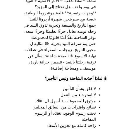
ساعة **لماذا تذهب:** الآثار الأصلية + النبيذ
في يوم واحد - هل نحتاج إلى المزيد؟
**وجهات رئيسية:** قلعة مونتيزوما الوطنية،
خصبة بيج سبرينجز، شهيرة أريزونا للنبيذ
جمع التاريخ والطبيعة وتجربة تذوق النبيذ في
رحلة يومية تعادل جزءًا تعليميًا وجزءًا متعة.
توفر الشاحنة نقلًا آمنًا قانونيًا لمجموعتك
حتى يتم سرقة النبيذ بحرية. 🟢 مثالية ل:
محبي التاريخ، زوجات، السفراء في عطلات
نهاية الأسبوع ✳ نصيحة شاحنة: اسأل عن
ترقية رحلتنا بالنبيذ - تتضمن خزانة باردة،
موسيقى، ومساحة إضافية!
🧳
لماذا أخذت الشاحنة وليس التأجير؟
لا قلق بشأن التأمين
لا استرخاء من التنقل
موثوق للمجموعات + أسهل لل đậu
نصائح واقتراحات من السائق المحليين
تجنب رسوم الوقود، đậu، أو الرسوم
المفاجئة
راحة كاملة مع تخزين الأمتعاد