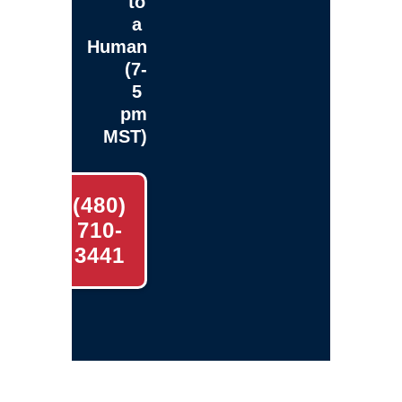
to
a
Human
(7-
5
pm
MST)
(480)
710-
3441