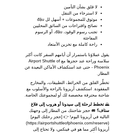
لا قلق بشأن التأمين
لا استرخاء من التنقل
موثوق للمجموعات + أسهل لل đậu
نصائح واقتراحات من السائق المحليين
تجنب رسوم الوقود، đậu، أو الرسوم
المفاجئة
راحة كاملة مع تخزين الأمتعاد
يقول عملاؤنا باستمرار أن أيامهم السفر كانت أكثر
سلاسة وراحة عند حجزها مع Airport Shuttle of
Phoenix - حتى عند استكشاف الأماكن البعيدة عن
المطار.
تخطِّر القلق من الخرائط، التطبيقات، والمخارج
المفقودة. استكشف أريزونا بالراحة والأسلوب مع
شاحنة محترفة مخصصة لك أو لمجموعتك الخاصة.
🌄
تخطط لرحلة إلى سيدونا أو هروب إلى فلاغ
ستاف؟
🚐 حجز شاحنتك من المطار إلى وجهتك
التالية في أريزونا اليوم! 👉 [حجز رحلتك اليوم]
(https://airportshuttleofphoenix.com/reserve)
أريزونا أكثر مما هو في فينكس، ولا تحتاج إلى