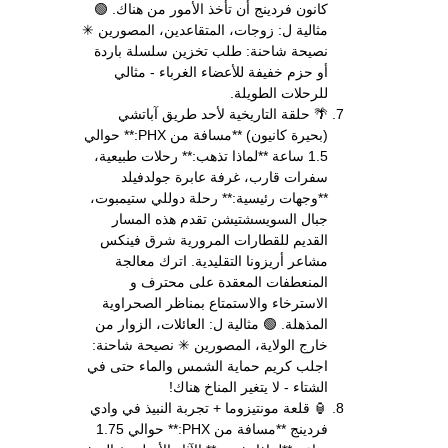
كانون فردينج أن تأخذ الأمور من هناك. 🟢
مثالية ل: زوجات، المتقاعدين، المصورين ✳
نصيحة شاحنة: طلب تخزين سلسلة باردة
أو حزم خفيفة للأعضاء الغرباء - مثالي
للرحلات الطويلة.
🌴 حلقة التاريخية لأحد طريق آباتشي
(بحيرة كانيون) **مسافة من PHX:** حوالي
1.5 ساعة **لماذا تذهب:** رحلات طبيعية،
سفرات قارب، غرفة عابرة جولدفيلد
**وجهات رئيسية:** رحلة دوللي ستيمبوت،
جبال السويسشتيشن تقدم هذه المسار
القديم للقطارات المرورية شرق فينكس
مشاعر أريزونا التقليدية. اترك معالجة
المنعطفات المعقدة على محترف و
الاسترخاء والاستمتاع بمناظر الصحراوية
المذهلة. 🟢 مثالية ل: العائلات، الزوار من
خارج الولاية، المصورين ✳ نصيحة شاحنة:
اجلب كريم حماية الشمس والماء حتى في
الشتاء - لا يتغير المناخ هناك!
🏮 قلعة مونتيزوما + تجربة النبيذ في وادي
فردينج **مسافة من PHX:** حوالي 1.75