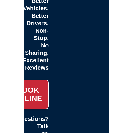
Better
Vehicles,
Better
Drivers,
Non-
Stop,
No
Sharing,
Excellent
Reviews
BOOK
ONLINE
Questions?
Talk