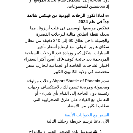
إoordنتيشن للمجموعات.
🚗
لماذا تكون الرحلات اليومية من فينكس شائعة
جداً في عام 2024
فينكس موضعها الوسطى في قلب أريزونا، مما
يجعله نقطة انطلاق مثالية للرحلات القصيرة
والجميلة داخل نطاق 60 إلى 240 دقيقة من مطار
سكاي هاربر الدولي. مع ارتفاع أسعار تأجير
السيارات بشكل كبير وزيادة عدد الرحلات السياحية
المزدحمة بعد جائحة كوفيد-19، أصبح أكثر السفراء
اختيار الشاحنات الخاصة أو الجماعية لتجارب سفر
مخصصة في ولاية الكانيون الكبير.
تقدم Airport Shuttle of Phoenix رحلات موثوقة
ومحمولة ومريحة تسمح لك بالاستكشاف وجهات
رئيسية دون الحاجة إلى القيام بأي شيء - أو
التعامل مع القيادة على طرق الصحراوية التي
تتطلب الكثير من الأمتعاد.
السفر مع الحيوانات الأليفة
الآن، دعنا نرسم خريطة رحلتك التالية.
🌄 سيدونا: بلدة الصخور الحمراء والمزاج