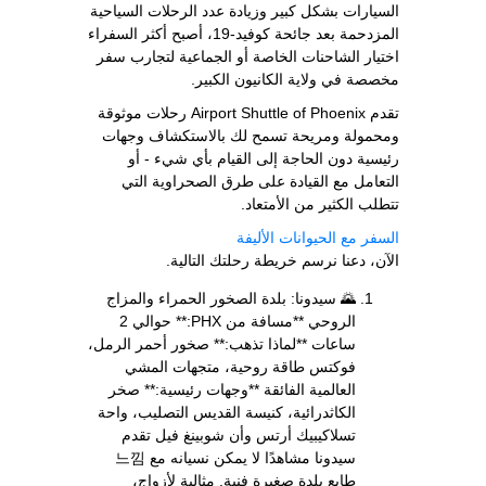
السيارات بشكل كبير وزيادة عدد الرحلات السياحية
المزدحمة بعد جائحة كوفيد-19، أصبح أكثر السفراء
اختيار الشاحنات الخاصة أو الجماعية لتجارب سفر
مخصصة في ولاية الكانيون الكبير.
تقدم Airport Shuttle of Phoenix رحلات موثوقة
ومحمولة ومريحة تسمح لك بالاستكشاف وجهات
رئيسية دون الحاجة إلى القيام بأي شيء - أو
التعامل مع القيادة على طرق الصحراوية التي
تتطلب الكثير من الأمتعاد.
السفر مع الحيوانات الأليفة
الآن، دعنا نرسم خريطة رحلتك التالية.
🌄 سيدونا: بلدة الصخور الحمراء والمزاج
الروحي **مسافة من PHX:** حوالي 2
ساعات **لماذا تذهب:** صخور أحمر الرمل،
فوكتس طاقة روحية، متجهات المشي
العالمية الفائقة **وجهات رئيسية:** صخر
الكاثدرائية، كنيسة القديس التصليب، واحة
تسلاكيبيك أرتس وأن شوبينغ فيل تقدم
سيدونا مشاهدًا لا يمكن نسيانه مع 느낌
طابع بلدة صغيرة فنية. مثالية لأزواج،