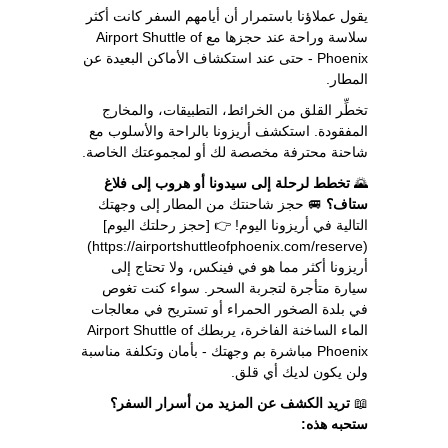
يقول عملاؤنا باستمرار أن أيامهم السفر كانت أكثر
سلاسة وراحة عند حجزها مع Airport Shuttle of
Phoenix - حتى عند استكشاف الأماكن البعيدة عن
المطار.
تخطِّر القلق من الخرائط، التطبيقات، والمخارج
المفقودة. استكشف أريزونا بالراحة والأسلوب مع
شاحنة محترفة مخصصة لك أو لمجموعتك الخاصة.
🌄
تخطط لرحلة إلى سيدونا أو هروب إلى فلاغ
ستاف؟
🚐 حجز شاحنتك من المطار إلى وجهتك
التالية في أريزونا اليوم! 👉 [حجز رحلتك اليوم]
(https://airportshuttleofphoenix.com/reserve)
أريزونا أكثر مما هو في فينكس، ولا تحتاج إلى
سيارة متأجرة لتجربة السحر. سواء كنت تغوص
في بلدة الصخور الحمراء أو تستريح في معالجات
الماء الساخنة الفاخرة، يربطك Airport Shuttle of
Phoenix مباشرة بم وجهتك - بأمان وتكلفة مناسبة
ولن يكون لديك أي قلق.
📖
تريد الكشف عن المزيد من أسرار السفر؟
ستحبه هذه: