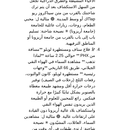
الأحياء المشيطة والطرق الدراجية تجعل
من السهل الاستكشاف بعد أن يتم ترك
شاحنتك بالقرب من متن سيناكروز ريو
Парك أو وسط المدينة. 🟢 مثالية ل: محبي
الطعام، زوجات، زيارات عائلية للجامعة
(جامعة أريزونا) ✳ نصيحة شاحنة: تسليم
باب إلى باب بالقرب من جامعة أريزونا أو
المناطق الترفيهية.
🔭 فلاغ ستاف ومستطهرة لويلو **مسافة
من PHX:** حوالي 2.25 ساعة **لماذا
تذهب:** مشاهدة السماء في الهواء النقي
الجبلاني، طريق 66 التاريخي **وجهات
رئيسية:** مستطهرة لويلو، كانون الوالنوت،
رفعات الثلج (رحلات في الصيف) توفير
درجات حرارة أقل ومشهد طبيعة مغطاة
بالصنوبر يشكل تباينًا كبيرًا مع حرارة
فينكس. رائع للمحبين للعلوم أو الطبيعة
الذين يريدون تنفس الهواء النقي
واستكشاف بلاد عالية أريزونا دون القيادة
على ارتفاعات عالية. 🟢 مثالية ل: مشاهدين
السماء، العائلات، المشيّدون ✳ نصيحة
شاحنة: ارتدي طبقات في أي وقت من