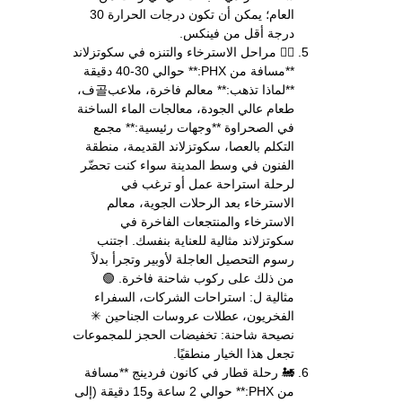
العام؛ يمكن أن تكون درجات الحرارة 30
درجة أقل من فينكس.
🧗‍♀️ مراحل الاسترخاء والتنزه في سكوتزلاند
**مسافة من PHX:** حوالي 30-40 دقيقة
**لماذا تذهب:** معالم فاخرة، ملاعب골ف،
طعام عالي الجودة، معالجات الماء الساخنة
في الصحراوة **وجهات رئيسية:** مجمع
التكلم بالعصا، سكوتزلاند القديمة، منطقة
الفنون في وسط المدينة سواء كنت تحضّر
لرحلة استراحة عمل أو ترغب في
الاسترخاء بعد الرحلات الجوية، معالم
الاسترخاء والمنتجعات الفاخرة في
سكوتزلاند مثالية للعناية بنفسك. اجتنب
رسوم التحصيل العاجلة لأوبير وتجرأ بدلاً
من ذلك على ركوب شاحنة فاخرة. 🟢
مثالية ل: استراحات الشركات، السفراء
الفخريون، عطلات عروسات الجناحين ✳
نصيحة شاحنة: تخفيضات الحجز للمجموعات
تجعل هذا الخيار منطقيًا.
🚂 رحلة قطار في كانون فردينج **مسافة
من PHX:** حوالي 2 ساعة و15 دقيقة (إلى