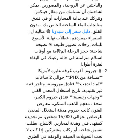
والباحثين عن الروحية، والمصورين. يمكن
لشاحنتك أن تستلمك من مطار فينكس
وتتركك عند بداية المسارات أو في فندق
معالجات الماء الساخنة الخاص بك - بدون
القلق.
دليل سفر إلى سيدونا
🟢 مثالية ل:
السفراء بمفردهم، عطلات نهاية الأسبوع
للبنات، رحلات تصوير طبيعة ✳ نصيحة
شاحنة: حجز الرحلة الم왕ية مع أوقات
استلام متزامنة في حالة رغبتك في البقاء
لفترة أطول!
🏮 جيروم: أقرب غرفة عابرة لأمريكا
**مسافة من PHX:** حوالي 2 ساعات
**لماذا تذهب:** فنادق مهروسة، متاجر فنية
غير تقليدية، تاريخ استغلال المعدن الغني
**وجهات رئيسية:** فندق جيروم الكبير،
متحف معجم الذهب الملكي، معارض
الفنون كانت جيروم مدينة استغلال المعدن
للرصاص بحوالي 15,000 شخص، تم تجديده
كمقهى فني وهدنة لمحاربي الأشباح. يطلب
تنسيق شاحنة أو ركاب مشتركين إذا كنت لا
تحب التحويلات الضيقة والوقفة في الطرق