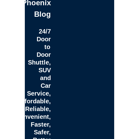
Phoenix
Blog
24/7
Door
to
Door
Shuttle,
SUV
and
Car
Service,
Affordable,
Reliable,
Convenient,
Faster,
Safer,