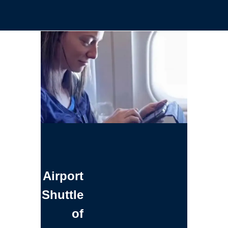
Airport
Shuttle
of