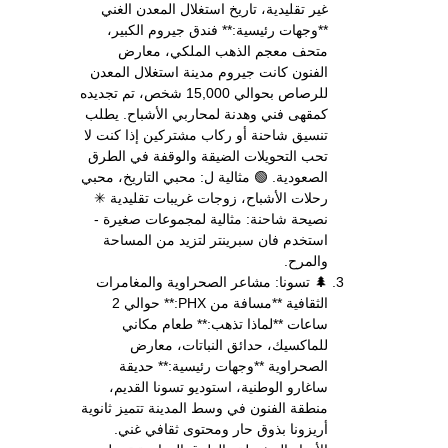
غير تقليدية، تاريخ استغلال المعدن الغني
**وجهات رئيسية:** فندق جيروم الكبير،
متحف معجم الذهب الملكي، معارض
الفنون كانت جيروم مدينة استغلال المعدن
للرصاص بحوالي 15,000 شخص، تم تجديده
كمقهى فني وهدنة لمحاربي الأشباح. يطلب
تنسيق شاحنة أو ركاب مشتركين إذا كنت لا
تحب التحويلات الضيقة والوقفة في الطرق
الصعودية. 🟢 مثالية ل: محبي التاريخ، محبي
رحلات الأشباح، زوجات غريبات تقليدية ✳
نصيحة شاحنة: مثالية لمجموعات صغيرة -
استخدم فان سبرينتر لتزيد من المساحة
والمرح.
🌲 تسونا: مشاعر الصحراوية والمغامرات
الثقافية **مسافة من PHX:** حوالي 2
ساعات **لماذا تذهب:** طعام مكاني
للماكسيك، حدائق النباتات، معارض
الصحراوية **وجهات رئيسية:** حديقة
ساغارو الوطنية، استوديو تسونا القديم،
منطقة الفنون في وسط المدينة تتميز ثانوية
أريزونا بذوق حار ومحتوى ثقافي غني.