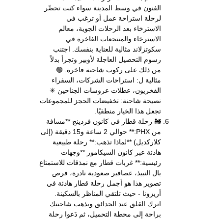
الفنون في وسط المدينة سواء كنت تحضّر
لرحلة استراحة عمل أو ترغب في
الاسترخاء بعد الرحلات الجوية، معالم
الاسترخاء والمنتجعات الفاخرة في
سكوتزلاند مثالية للعناية بنفسك. اجتنب
رسوم التحصيل العاجلة لأوبير وتجرأ بدلاً
من ذلك على ركوب شاحنة فاخرة. 🟢
مثالية ل: استراحات الشركات، السفراء
الفخريون، عطلات عروسات الجناحين ✳
نصيحة شاحنة: تخفيضات الحجز للمجموعات
تجعل هذا الخيار منطقيًا.
🚂 رحلة قطار في كانون فردينج **مسافة
من PHX:** حوالي 2 ساعة و15 دقيقة (إلى
كلاركديل) **لماذا تذهب:** رحلة طبيعية
هادئة عبر كانون السيكامور **وجهات
رئيسية:** غربات قطار مع نمذقات للاستمتاع
بال النبيذ، عصافير صعودية نادرة، فرص
تصوير هذا هو أجمل رحلة قطار هادئة في
أريزونا - حيث تلتقي المناظر بالسكينة.
اترك القلق عند الحدائق ويذهب شاحنتك
براحة إلى محطة التحميل، ثم دَعوا رحلة