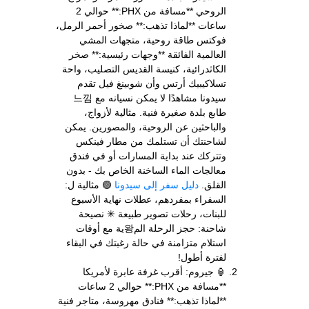
الروحي **مسافة من PHX:** حوالي 2
ساعات **لماذا تذهب:** صخور أحمر الرمل،
فوكتس طاقة روحية، متجهات المشي
العالمية الفائقة **وجهات رئيسية:** صخر
الكاثدرائية، كنيسة القديس التصليب، واحة
تسلاكيبيك أرتس وأن شوبينغ فيل تقدم
سيدونا مشاهدًا لا يمكن نسيانه مع 느낌
طابع بلدة صغيرة فنية. مثالية لأزواج،
والباحثين عن الروحية، والمصورين. يمكن
لشاحنتك أن تستلمك من مطار فينكس
وتتركك عند بداية المسارات أو في فندق
معالجات الماء الساخنة الخاص بك - بدون
القلق.
دليل سفر إلى سيدونا
🟢 مثالية ل:
السفراء بمفردهم، عطلات نهاية الأسبوع
للبنات، رحلات تصوير طبيعة ✳ نصيحة
شاحنة: حجز الرحلة الم왕ية مع أوقات
استلام متزامنة في حالة رغبتك في البقاء
لفترة أطول!
🏮 جيروم: أقرب غرفة عابرة لأمريكا
**مسافة من PHX:** حوالي 2 ساعات
**لماذا تذهب:** فنادق مهروسة، متاجر فنية