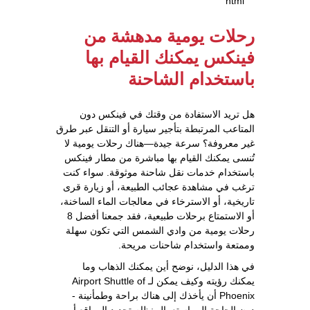
```html
رحلات يومية مدهشة من
فينكس يمكنك القيام بها
باستخدام الشاحنة
هل تريد الاستفادة من وقتك في فينكس دون
المتاعب المرتبطة بتأجير سيارة أو التنقل عبر طرق
غير معروفة؟ سرعة جيدة—هناك رحلات يومية لا
تُنسى يمكنك القيام بها مباشرة من مطار فينكس
باستخدام خدمات نقل شاحنة موثوقة. سواء كنت
ترغب في مشاهدة عجائب الطبيعة، أو زيارة قرى
تاريخية، أو الاسترخاء في معالجات الماء الساخنة،
أو الاستمتاع برحلات طبيعية، فقد جمعنا أفضل 8
رحلات يومية من وادي الشمس التي تكون سهلة
وممتعة واستخدام شاحنات مريحة.
في هذا الدليل، نوضح أين يمكنك الذهاب وما
يمكنك رؤيته وكيف يمكن لـ Airport Shuttle of
Phoenix أن يأخذك إلى هناك براحة وطمأنينة -
دون الحاجة إلى استعمال نظام تحديد المواقع أو