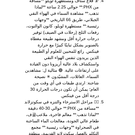
🔭 فلاغ ستاف ومستطهرة لويلو **مسافة
من PHX:** حوالي 2.25 ساعة **لماذا
تذهب:** مشاهدة السماء في الهواء النقي
الجبلاني، طريق 66 التاريخي **وجهات
رئيسية:** مستطهرة لويلو، كانون الوالنوت،
رفعات الثلج (رحلات في الصيف) توفير
درجات حرارة أقل ومشهد طبيعة مغطاة
بالصنوبر يشكل تباينًا كبيرًا مع حرارة
فينكس. رائع للمحبين للعلوم أو الطبيعة
الذين يريدون تنفس الهواء النقي
واستكشاف بلاد عالية أريزونا دون القيادة
على ارتفاعات عالية. 🟢 مثالية ل: مشاهدين
السماء، العائلات، المشيّدون ✳ نصيحة
شاحنة: ارتدي طبقات في أي وقت من
العام؛ يمكن أن تكون درجات الحرارة 30
درجة أقل من فينكس.
🧗‍♀️ مراحل الاسترخاء والتنزه في سكوتزلاند
**مسافة من PHX:** حوالي 30-40 دقيقة
**لماذا تذهب:** معالم فاخرة، ملاعب골ف،
طعام عالي الجودة، معالجات الماء الساخنة
في الصحراوة **وجهات رئيسية:** مجمع
التكلم بالعصا، سكوتزلاند القديمة، منطقة