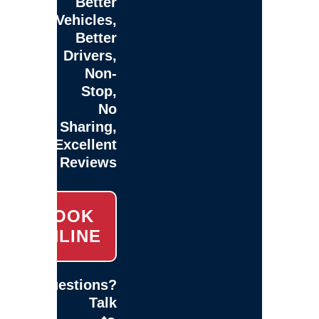
Better
Vehicles,
Better
Drivers,
Non-
Stop,
No
Sharing,
Excellent
Reviews
BOOK
ONLINE
Questions?
Talk