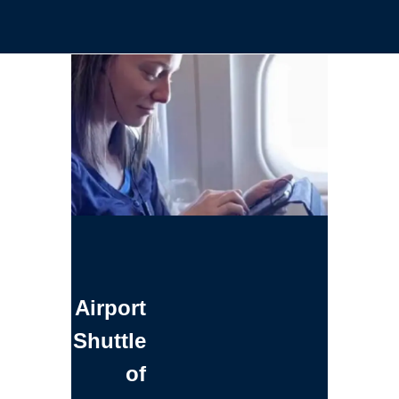
Airport
Shuttle
of