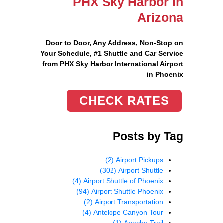
PHX Sky Harbor in
Arizona
Door to Door, Any Address
, Non-Stop on
Your Schedule, #1 Shuttle and Car Service
from PHX Sky Harbor International Airport
in Phoenix
CHECK RATES
Posts by Tag
(2)
Airport Pickups
(302)
Airport Shuttle
(4)
Airport Shuttle of Phoenix
(94)
Airport Shuttle Phoenix
(2)
Airport Transportation
(4)
Antelope Canyon Tour
(1)
Apache Trail