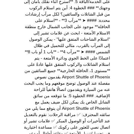
على الخدمة/الباقة 5. **استرخِ أثناء نقلك بأمان إلى
وجهتك** ### الخطوة 4: أين يتم استلام الركوب
من قبل الشاتلات والسائقين؟ لكل مرآب إرشادات
محددة: #### ➤ **مرآب 3** - **استلام على
الحافلة** موجود على الجانب الشمال خارج منطقة
الاستلام الأمتعة - ابحث عن علامات تشير إلى
"استلام الشاحنات المتفق عليها" - يمكن الوصول
إلى المرآب بالقرب، مثالي للتحميل في ظلال
الشمس #### ➤ **مرآب 4** - **باب 1 أو باب 8**
اعتمادًا على الخط الجوي ودائرة الأمتعة - يتم
استلام الشاتلات والركوب المتفق عليها عادةً على
**مستوى 1، الحافلة الخارجية** جميع السائقين من
Airport Shuttle of Phoenix يقدمون نصوص
مفصلة عند الوصول توضح موقعهم وما يجب البحث
عنه من السيارة ويقدمون اتصالًا هاتفياً للراحة
الإضافية. ### الخطوة 5: ما تتوقعه من سائق
الشاتل الخاص بك يمكن لكل ضيف يعمل مع
Airport Shuttle of Phoenix أن يتوقع مما يلي من
سائقه المحترف: ✅ مراقبة الرحلات: نقوم بالتعديل
عند التأخيرات أو الوصول المبكر ✅ علامات تشير أو
اتصال نصي للعثور على ركوبك ✅ مساعدة اختيارية
في تحميل/تنزيل الأمتعة ✅ مقاعد أطفال أو دعم