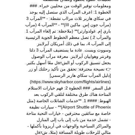
ومعلومات توفير الوقت من محليين خبراء. ###
الخطوة 1: اعرف المرآب الذي ستصل إليه يوجد
في سكاي هاربر ثلاث مرااب نشطة: - **المرآب 3
(مرآب جون إس. ماكين III)** - **المرآب 4 (مرآب
باري إم. غولدوارتر)** (ملاحظة: تم إلغاء المرآب 1
والمرآب 2.) تصل معظم الخطوط الجوية الرئيسية
إلى المرآب 4، بما في ذلك أمريكان آيرلاينز
وسووث ويست. عادة ما يستضيف المرآب 3 دلتا
وفرنتر وهواييان أيرلاينز. معرفة مرآب الوصول
يجعل تنسيق الركوب أو الشатل معًا أسهل بكثير.
👉 نصيحة محترفة: تحقق من تأكيد رحلتك أو زر
[دليل المرآب سكاي هاربر الرسمي]
(https://www.skyharbor.com/flights/airlines)
قبل السفر. ### الخطوة 2: فهم خيارات الاستلام
المتاحة هناك طرق مختلفة لتلقي الركوب بعد
الهبوط: #### 1. **خدمات الشاتلات الخاصة (مثل
Airport Shuttle of Phoenix)** - سيارات نظيفة
خاصة مع سائقين محترفين - خيارات التحية متاحة
- تشمل خدمة من باب إلى باب إلى المنازل
والمراكز السياحية والوجهات في أريزونا بأكملها -
مثالي للرحلات طويلة المسافة (مثلا، شатل