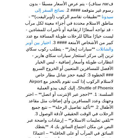
فлаг ستاف) - يتم عرض الأسعار مسبقًا - بدون
رسوم غير متوقعة #### 2.
نصائح السفر إلى
سيدونا
**تطبيقات تقاسم الركوب (أوبر/ليفت)** -
مناطق الاستلام محددة في أجزاء معينة لكل مرآب
- قد تواجه أسعارًا ارتفاعية أو تأخيرات للمشاةين -
ليست خيارًا مثاليًا للرحلات طويلة المسافة مع عدد
كبير من الأشخاص الأمتعة #### 3.
اختيار بين أوبر
والشاتلات
**سيارات إيجار** - يتطلب ركوب سكاي
ترين إلى مركز استئجار سيارات سكاي هاربر -
انتظارات طويلة وأسعار إضافية - ليس الخيار
الأفضل للمسافرين المتعبين أو الخروج السريع
### الخطوة 3: كيفية حجز شاتل مطار خاص
لاستلام الركوب إذا كنت تقوم بالحجز مع Airport
Shuttle of Phoenix، إليك كيف يبدو العملية
السلسة: 1. **احجز عبر الإنترنت أو اتصل** – اختر
وجهتك وعدد المسافرين وأي إضافات مثل مقاعد
الأطفال 2. **تأكيد تفاصيل الرحلة** – نتبع جميع
الرحلات في الوقت الحقيقي لأدقة الوصول 3.
**تلقي تعليمات الاستلام** – إرشادات واضحة عبر
النص عن مكان اجتماع السائق بك 4. **يقظك
السائق في المرآب أو على الحافلة** – اعتمادًا