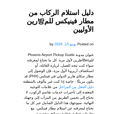
دليل استلام الركاب من
مطار فينيكس للم방رين
الأوليين
Posted on
يونيو 13, 2026
by
عنوان مدونة Phoenix Airport Pickup Guide
للمBesاطرين لأول مرة: كل ما تحتاج لمعرفته
سواء كنت تتجه للعمل، لزيارة العائلة، أو
استكشاف أريزونا لأول مرة، فإن الوصول إلى
مطار سكاي هاربر الدولي في فينكس (PHX) قد
يكون مربكًا - خاصة إذا كنت غير مألوف بالمنطقة.
دليل التنقل بين المراحل
من علامات التوجيه
المعقدة إلى تأخيرات خدمات تقاسم الركوب، لا
تحتاج إلى تخمين الطريق من المرآب إلى وجهتك
النهائية. سيوجهك هذا الدليل الشامل عبر كل ما
تحتاج لمعرفته عن استلام مطار فينكس، مع
تعليمات خطوة بخطوة ونصائح متخصصة