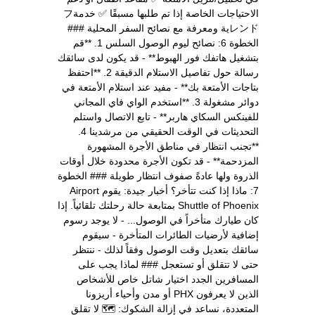
الاحتياجات الخاصة إذا تم طلبها مسبقًا ✅ خدمةフ
レンドية ومعرفة مع نصائح السفر المحلية ###
الخطوة 6: نصائح ليوم الوصول السلس 1. **قم
بتشغيل هاتفك فور الهبوط** - قد يكون لدى سائقك
رسالة حول تفاصيل الاستلام الدقيقة 2. **احتفظ
بتاجات الأمتعة بك** - مفيد عند استلام الأمتعة في
دوائر مشغولة 3. **استخدم الواي فاي المجاني
للفينكس السكاي هاربر** - تابع الاتصال واستلم
التحديثات في الوقت الحقيقي من مرشدينا 4.
**تجنب انتظار في مناطق الأجرة المشهورة
المزدحمة** - قد تكون الأجرة محدودة خلال أوقات
الذروة ولها عادةً صفوف انتظار طويلة ### الخطوة
7: ماذا إذا كنت تتأخر؟ أخبار جيدة: يقوم Airport
Shuttle of Phoenix بمتابعة حالة رحلتك تلقائياً. إذا
كان طيارك متأخراً في الوصول... - لا يوجد رسوم
إضافية لأرضيات الطائرات المتأخرة - سيقوم
سائقك بتعديل وقت الوصول وفقاً لذلك - ننتظر
حتى لا تتقلق أو تستعجل ### لماذا يجب على
المسافرين الجدد اختيار شاتل خاص للأشخاص
الذين لا يعرفون PHX أو مدن وأحياء أريزونا
المتعددة، نساعد في إزالة الشكوك: 🗺️ لا تقلق