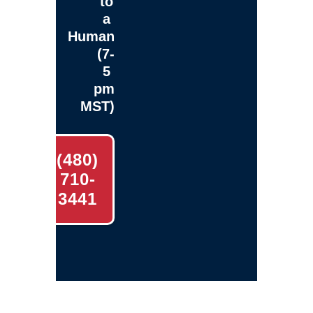
to
a
Human
(7-
5
pm
MST)
(480)
710-
3441