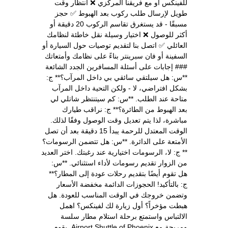
للفينكس أو مع فريقنا المركزي ❌ انتظار وقت
طويل لإرسال طلب ركوب بعد الهبوط ✅ حجز
مسبقًا - قد يستغرق تقاسم الركوب 20 دقيقة أو
أكثر للوصول ❌ اختيار وسيلة نقل خاطئة لنظامك
العائلي ✅ اتصل بنا لتقديم توصيات حول السيارة أو
السفينة أو فان سبرينتر بناءً على نظامك وأمتعاتك
### إجابات على أسئلة المسافرين الجدد الشائعة
**س: هل سيلتقي سائقي بي داخل المرآب؟** ج:
بشكل افتراضي، لا - ولكن التحية داخل المرآب
متاحة عند الطلب. **س: كم سيتنتظر شاتلي لي
بعد الهبوط من الطائرة؟** ج: نراقب طيارك
مباشرة، لذا يتم تعديل وقت الوصول وفقًا لذلك.
الوقت المعتدل للرحمة يبدأ 15 دقيقة بعد أن تصل
الأمتعة على الدائرة. **س: هل تتضمن الرسومات؟
** ج: لا، الرسومات اختيارية عند رغبتك. اختر العديد
من الزوار تقديم رسومات لأداء استثنائي. **س:
هل تقوم أيضًا بتقديم رحلات عودة إلى المطار؟**
ج: بالتأكيد! الحجوزات الدائمة مخفضة الأسعار
وتضمن خروجك في الوقت المناسب للعودة. هل
هبطت مؤخراً؟ أول زيارة لك لفينكس؟ اهمل
الالتباس واستمتع برحلة استلام مطار سلسة
ومريحة مع Airport Shuttle of Phoenix. يقوم