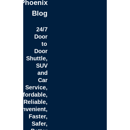
Phoenix
Blog
24/7
Door
to
Door
Shuttle,
SUV
and
Car
Service,
Affordable,
Reliable,
Convenient,
Faster,
Safer,