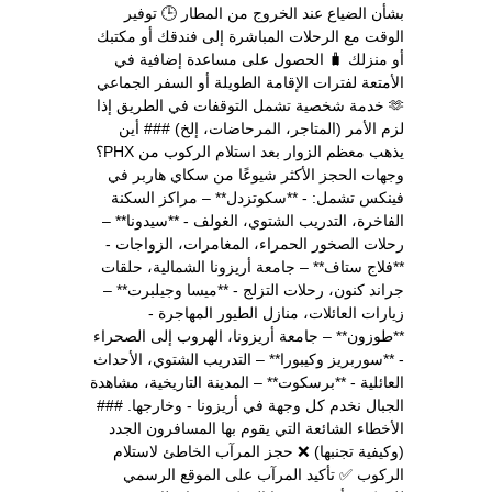
بشأن الضياع عند الخروج من المطار 🕒 توفير
الوقت مع الرحلات المباشرة إلى فندقك أو مكتبك
أو منزلك 🧳 الحصول على مساعدة إضافية في
الأمتعة لفترات الإقامة الطويلة أو السفر الجماعي
🫶 خدمة شخصية تشمل التوقفات في الطريق إذا
لزم الأمر (المتاجر، المرحاضات، إلخ) ### أين
يذهب معظم الزوار بعد استلام الركوب من PHX؟
وجهات الحجز الأكثر شيوعًا من سكاي هاربر في
فينكس تشمل: - **سكوتزدل** – مراكز السكنة
الفاخرة، التدريب الشتوي، الغولف - **سيدونا** –
رحلات الصخور الحمراء، المغامرات، الزواجات -
**فلاج ستاف** – جامعة أريزونا الشمالية، حلقات
جراند كنون، رحلات التزلج - **ميسا وجيلبرت** –
زيارات العائلات، منازل الطيور المهاجرة -
**طوزون** – جامعة أريزونا، الهروب إلى الصحراء
- **سوربريز وكيبورا** – التدريب الشتوي، الأحداث
العائلية - **برسكوت** – المدينة التاريخية، مشاهدة
الجبال نخدم كل وجهة في أريزونا - وخارجها. ###
الأخطاء الشائعة التي يقوم بها المسافرون الجدد
(وكيفية تجنبها) ❌ حجز المرآب الخاطئ لاستلام
الركوب ✅ تأكيد المرآب على الموقع الرسمي