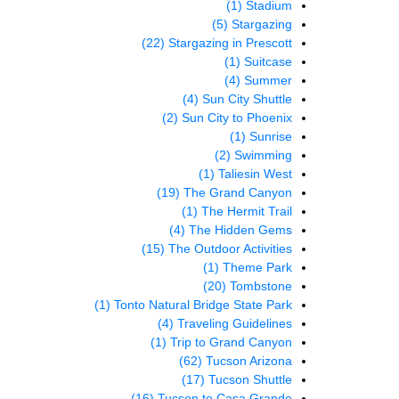
(1)
Stadium
(5)
Stargazing
(22)
Stargazing in Prescott
(1)
Suitcase
(4)
Summer
(4)
Sun City Shuttle
(2)
Sun City to Phoenix
(1)
Sunrise
(2)
Swimming
(1)
Taliesin West
(19)
The Grand Canyon
(1)
The Hermit Trail
(4)
The Hidden Gems
(15)
The Outdoor Activities
(1)
Theme Park
(20)
Tombstone
(1)
Tonto Natural Bridge State Park
(4)
Traveling Guidelines
(1)
Trip to Grand Canyon
(62)
Tucson Arizona
(17)
Tucson Shuttle
(16)
Tucson to Casa Grande