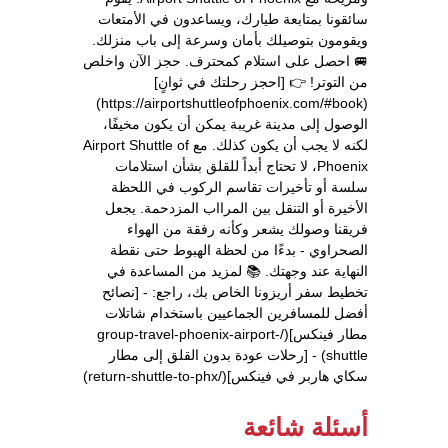
سائقونا بمتابعة طيارك، ويساعدون في الأمتعات
ويقومون بتوصيلك بأمان وسرعة إلى باب منزلك.
🚐 احصل على استلام كمحترف. حجز الآن واخلص
من التوتر! 👉 [احجز رحلتك في ثوانٍ]
(https://airportshuttleofphoenix.com/#book)
الوصول إلى مدينة غريبة يمكن أن يكون مخيفًا،
لكنه لا يجب أن يكون كذلك. مع Airport Shuttle of
Phoenix، لا تحتاج أبداً للقلق بشأن استلامات
سلسة أو تأخيرات تقاسم الركوب في اللحظة
الأخيرة أو التنقل بين المرااب المزدحمة. يجعل
فريقنا وصولك يشعر وكأنه رفقة من الهواء
الصحراوي - بدءًا من لحظة الهبوط حتى نقطة
النهاية عند وجهتك. 📚 لمزيد من المساعدة في
تخطيط سفر أريزونا الخاص بك، راجع: - [نصائح
أفضل للمسافرين الجماعيين باستخدام شاتلات
مطار فينكس](/group-travel-phoenix-airport-
shuttle) - [رحلات عودة بدون القلق إلى مطار
سكاي هاربر في فينكس](/return-shuttle-to-phx)
أسئلة شائعة