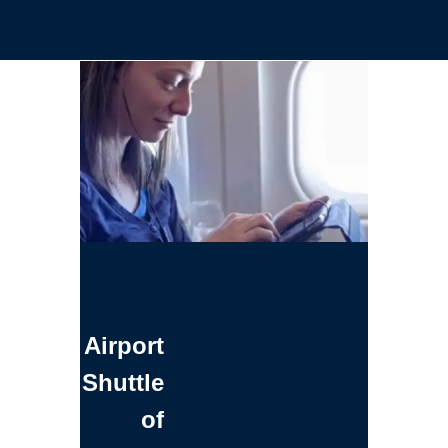
Airport
Shuttle
of