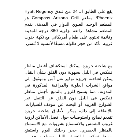
يقع على الطابق الـ 24 من فندق Hyatt Regency
Phoenix؛ مطعم Compass Arizona Grill هو
المطعم الوحيد العلوي الدوار في المدينة. يقدم
المطعم مشاهدًا رائعة بزاوية 360 درجة للمدينة
وقائمة تحتوي على طعام أمريكاني مع نكهة جنوب
غربية. تأكد من حجز طاولة مسبقًا لأمسية لا تُنسى.
مع شاحنة جريزة، يمكنك استكشاف أفضل مناظر
فنيكس في الليل بسهولة دون القلق بشأن النقل.
يمكن لشاحنة جريزة توفير نقل آمن وموثوق إلى
مواقع الشراب العلوية والمراقبة المذكورة في
المدونة، مما يسمح للزوار بالتمتع بأجمل مناظر
فنيكس في الليل دون القلق عن التنقل عبر
الشوارع الغريبة أو البحث عن موقف للسيارات.
بالإضافة إلى ذلك، يمكن لأطباق شاحنة جريزة
تقديم نصائح واستوصيات حول أفضل الأماكن لرؤية
غروب الشمس والاستمتاع بشروبات مع الاستمتاع
بالمنظر الحضري. حجز رحلتك اليوم واستمتع
بمناظر فنيكس الرائعة في الليل بسهولة وراحة.