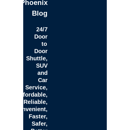
Phoenix
Blog
24/7
Door
to
Door
Shuttle,
SUV
and
Car
Service,
Affordable,
Reliable,
Convenient,
Faster,
Safer,