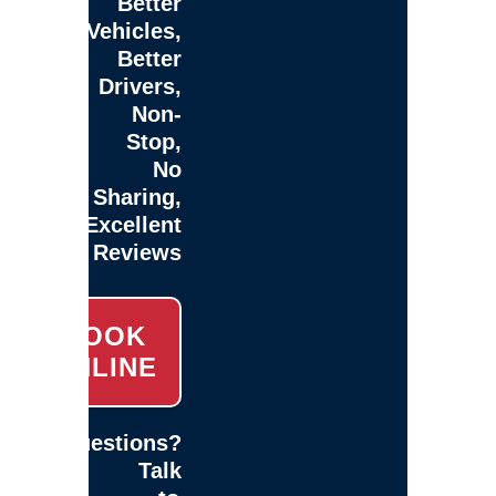
Better
Vehicles,
Better
Drivers,
Non-
Stop,
No
Sharing,
Excellent
Reviews
BOOK
ONLINE
Questions?
Talk