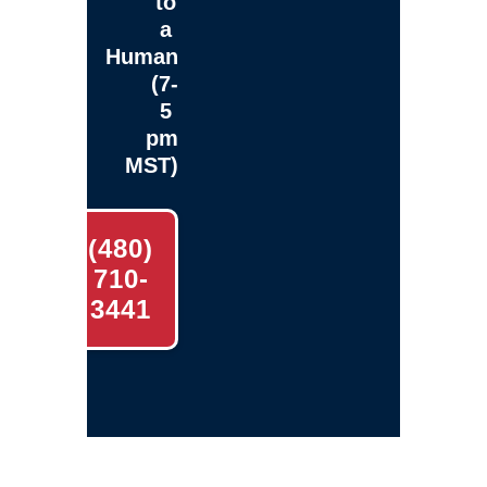
to
a
Human
(7-
5
pm
MST)
(480)
710-
3441