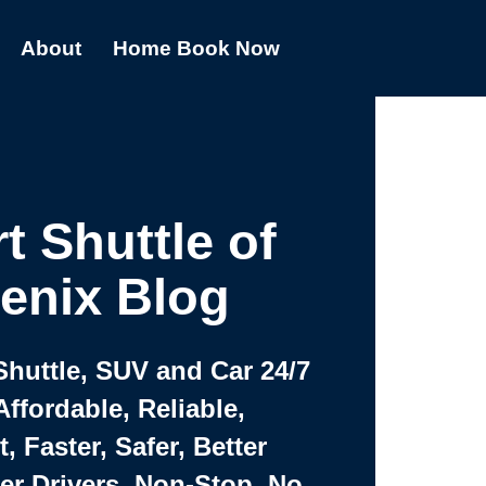
About
Home
Book Now
t Shuttle of
enix Blog
or Shuttle, SUV and Car
Affordable, Reliable,
 Faster, Safer, Better
ter Drivers, Non-Stop, No