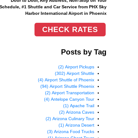
Door to Door, Any Address
, Non-Stop on Your
Schedule, #1 Shuttle and Car Service from PHX Sky
Harbor International Airport in Phoenix
CHECK RATES
Posts by Tag
(2)
Airport Pickups
(302)
Airport Shuttle
(4)
Airport Shuttle of Phoenix
(94)
Airport Shuttle Phoenix
(2)
Airport Transportation
(4)
Antelope Canyon Tour
(1)
Apache Trail
(2)
Arizona Caves
(2)
Arizona Culinary Tour
(1)
Arizona Desert
(3)
Arizona Food Trucks