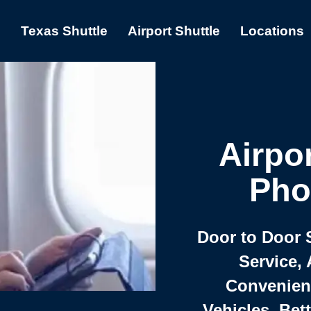
s
Texas Shuttle
Airport Shuttle
Locations
Airpor
Pho
24/7 Door to Do
Service, 
Convenient,
Vehicles, Bet