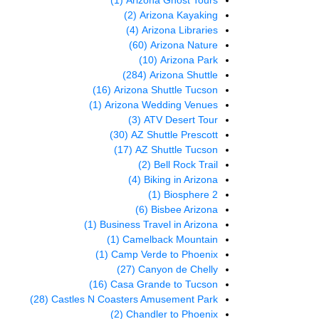
(1)
Arizona Ghost Tours
(2)
Arizona Kayaking
(4)
Arizona Libraries
(60)
Arizona Nature
(10)
Arizona Park
(284)
Arizona Shuttle
(16)
Arizona Shuttle Tucson
(1)
Arizona Wedding Venues
(3)
ATV Desert Tour
(30)
AZ Shuttle Prescott
(17)
AZ Shuttle Tucson
(2)
Bell Rock Trail
(4)
Biking in Arizona
(1)
Biosphere 2
(6)
Bisbee Arizona
(1)
Business Travel in Arizona
(1)
Camelback Mountain
(1)
Camp Verde to Phoenix
(27)
Canyon de Chelly
(16)
Casa Grande to Tucson
(28)
Castles N Coasters Amusement Park
(2)
Chandler to Phoenix