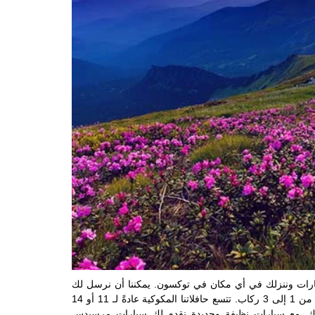
ات وننزلك في أي مكان في توكسون. يمكننا أن نرسل لك
سيارة مرسيدس مكوكية تتسع لأكثر من 4 ركاب أو سيارة لطيفة تتسع من 1 إلى 3 ركاب. تتسع حافلاتنا المكوكية عادةً لـ 11 أو 14
دك. مع سيارات نظيفة وجديدة نقدم لك سيارات مرسيدس