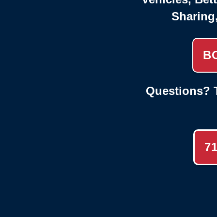
Sharing
B
Questions? T