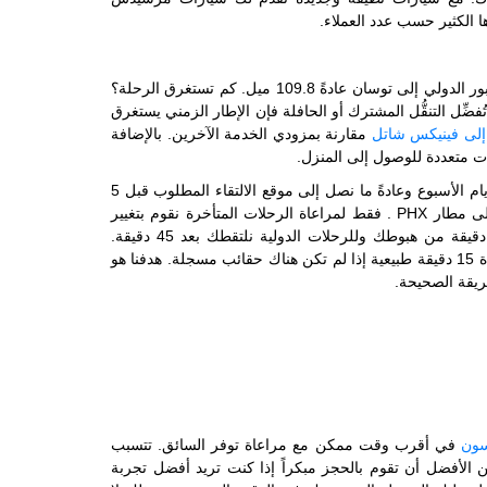
كم تبعد توسان عن PHX؟ المسافة بالأميال من مطار فكس سكاي هاربور الدولي إلى توسان عادةً 109.8 ميل. كم تستغرق الرحلة؟
ضِّل التنقُّل المشترك أو الحافلة فإن الإطار الزمني يستغرق
لى فينيكس شاتل
مقارنة بمزودي الخدمة الآخرين. بالإضافة
ات متعددة للوصول إلى المنزل.
نحن نقدم خدمات النقل المكوكية الخاصة بنا على مدار الساعة طوال أيام الأسبوع وعادةً ما نصل إلى موقع الالتقاء المطلوب قبل 5
إلى 10 دقائق، لذلك لن تضطر إلى الانتظار عندما تكون في طريقك إلى مطار PHX . فقط لمراعاة الرحلات المتأخرة نقوم بتغيير
الجدول الزمني وفقاً لذلك. بالنسبة للرحلات الداخلية نلتقطك بعد 30 دقيقة من هبوطك وللرحلات الدولية نلتقطك بعد 45 دقيقة.
يمكننا اصطحابك قبل ذلك إذا لم يكن لديك أي حقائب. عادةً ما تكون مدة 15 دقيقة طبيعية إذا لم تكن هناك حقائب مسجلة. هدفنا هو
ريقة الصحيحة.
سون
في أقرب وقت ممكن مع مراعاة توفر السائق. تتسبب
الأفضل أن تقوم بالحجز مبكراً إذا كنت تريد أفضل تجربة