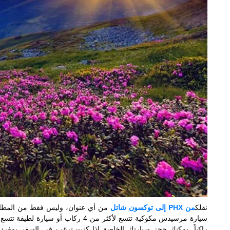
نقلك
من PHX إلى توكسون شاتل
من أي عنوان، وليس فقط من المطار
راكباً. يمكنك حجز سيارتك الخاصة إذا كنت ترغب في السفر بمفر