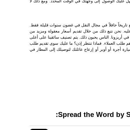
ن توقف من PHX إلى توسان مما يسهل عليك الوصول إلى وجهتك في الوقت المحدد. ومع ذلك لا
اريخاً حافلاً في مجال النقل في غضون سنوات قليلة فقط.
عليه. نحن نتبع ذلك من خلال تقديم أسعار معقولة ومزيد من
في أريزونا. الناس يحبون ذلك. يتم تصنيف سائقينا على أعلى
هم طلب العملاء. فماذا تنتظر إذن؟ ما عليك سوى تقديم طلب
 أجرة أو أوبر أو إزعاج عائلتك لتوصيلك إلى المطار في
Spread the Word by Sh