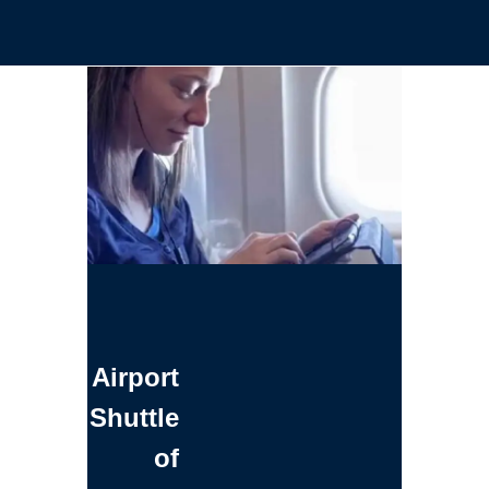
Airport
Shuttle
of