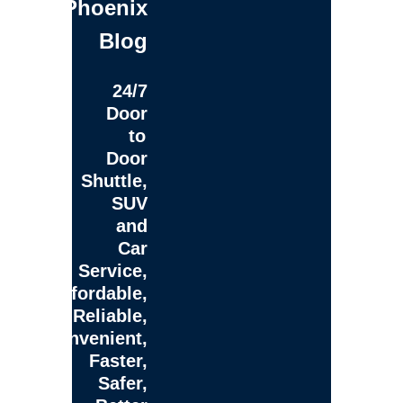
Phoenix
Blog
24/7
Door
to
Door
Shuttle,
SUV
and
Car
Service,
Affordable,
Reliable,
Convenient,
Faster,
Safer,