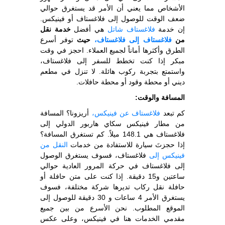
الأشخاص مما يعني أن الأمر قد يستغرق حوالي
ضعف الوقت للوصول إلى فلاغستاف أو فينيكس.
إن خدمة
فلاغستاف شاتل
هي أفضل
خدمة نقل
من
فلاغستاف إلى فلاغستاف،
حيث
توفر أسرع
الطرق وأكثرها أماناً لجميع العملاء. احجز في وقت
مبكر إذا كنت تخطط للسفر إلى فلاغستاف،
واستمتع بتجربة ركوب هائلة. لا تنزل في مطعم
ديني أو محطة وقود أو محطة حافلات.
المسافة والوقت:
كم تبعد
فلاغستاف عن فينيكس،
أريزونا؟ المسافة
من مطار فينيكس سكاي هاربور الدولي إلى
فلاغستاف هي 148.1 ميلاً. كم تستغرق المسافة؟
إذا حجزتَ سيارة للاستفادة من خدمات
النقل من
فينيكس إلى
فلاغستاف، فسوف يستغرق الوصول
إلى فلاغستاف في حركة المرور العادية حوالي
ساعتين و15 دقيقة. إذا كنت على متن حافلة أو
حافلة نقل ركاب تديرها شركة مختلفة، فسوف
يستغرق الأمر 4 ساعات و 30 دقيقة للوصول إلى
الموقع المطلوب. نحن الأسرع من بين جميع
مقدمي الخدمات هنا في فينيكس، وعلى عكس