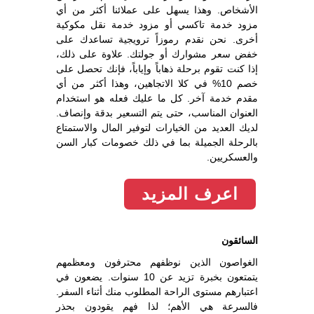
الأشخاص. وهذا يسهل على عملائنا أكثر من أي
مزود خدمة تاكسي أو مزود خدمة نقل مكوكية
أخرى. نحن نقدم رموزاً ترويجية تساعدك على
خفض سعر مشوارك أو جولتك. علاوة على ذلك،
إذا كنت تقوم برحلة ذهاباً وإياباً، فإنك تحصل على
خصم 10% في كلا الاتجاهين، وهذا أكثر من أي
مقدم خدمة آخر. كل ما عليك فعله هو استخدام
العنوان المناسب، حتى يتم التسعير بدقة وإنصاف.
لديك العديد من الخيارات لتوفير المال والاستمتاع
بالرحلة الجميلة بما في ذلك خصومات كبار السن
والعسكريين.
اعرف المزيد
السائقون
الغواصون الذين نوظفهم محترفون ومعظمهم
يتمتعون بخبرة تزيد عن 10 سنوات. يضعون في
اعتبارهم مستوى الراحة المطلوب منك أثناء السفر.
فالسرعة هي الأهم؛ لذا فهم يقودون بحذر