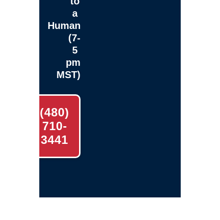
to
a
Human
(7-
5
pm
MST)
(480)
710-
3441