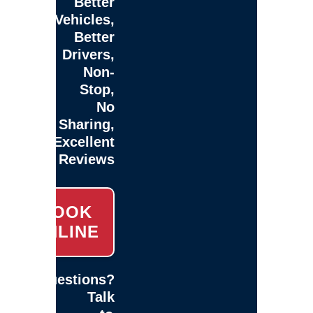
Better
Vehicles,
Better
Drivers,
Non-
Stop,
No
Sharing,
Excellent
Reviews
BOOK
ONLINE
Questions?
Talk