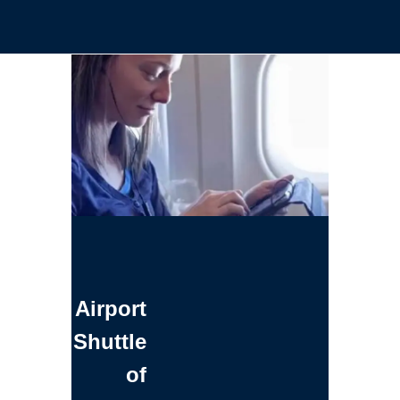
Airport
Shuttle
of