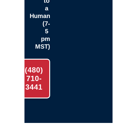
to
a
Human
(7-
5
pm
MST)
(480)
710-
3441