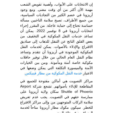
إن الانتخابات على الأبواب، وأهمية تفويض الشعب
مهمة الآن أكثر من أي وقت مضى. ومع وجود
أريزونا في خضم الكثير من التجاذبات السياسية،
من جميع الأطراف، تصبح سلامة الناخبين مسألة
حساسة تحتاج إلى حماية عاجلة. من المقرر إجراء
انتخابات أريزونا في 8 نوفمبر 2022. يمكن أن
تساعد خدمات النقل المكوكية في التخفيف من
بعض القلق الناتج عن التنقل للذهاب إلى صناديق
الاقتراع والإدلاء بالأصوات. يمكن لخدمات النقل
المكوكية الموجودة في أريزونا أن تتقدم وتساعد
نظام النقل العام الحالي من خلال توفير حافلات
مكوكية خاصة آمنة ومأمونة. ومن بين الخيارات
الآمنة والميسورة التكلفة التي يمكن وضعها في
الاعتبار
خدمة النقل المكوكية من مطار فينيكس.
مراكز التصويت هي أماكن مفتوحة للجميع في
المقاطعة للإدلاء بأصواتهم. تشجع شركة Airport
Shuttle of Phoenix سكان ولاية أريزونا على
ممارسة حقهم في التصويت. يجب عدم تعريض
سلامة الركاب المتوجهين من وإلى مراكز الاقتراع
للخطر. سيكون مكوك مطار أريزونا متاحاً لخدمة
المسافرين في ذلك اليوم.