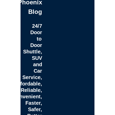
Phoenix
Blog
24/7
Door
to
Door
Shuttle,
SUV
and
Car
Service,
Affordable,
Reliable,
Convenient,
Faster,
Safer,