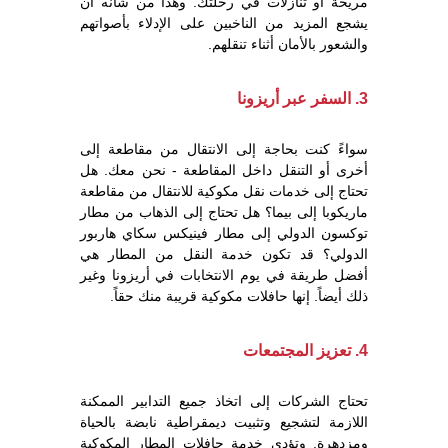
مريحة أو تنازلات في رحلتك. وهذا من شأنه أن
يشجع المزيد من الناخبين على الإدلاء بأصواتهم
والشعور بالأمان أثناء تنقلهم.
3. السفر عبر أريزونا
سواءً كنت بحاجة إلى الانتقال من مقاطعة إلى
أخرى أو التنقل داخل المقاطعة - نحن معك. هل
تحتاج إلى خدمات نقل مكوكية للانتقال من مقاطعة
ماريكوبا إلى بيما؟ هل تحتاج إلى الذهاب من مطار
توكسون الدولي إلى مطار فينيكس سكاي هاربور
الدولي؟ قد تكون خدمة النقل من المطار هي
أفضل طريقة في يوم الانتخابات في أريزونا وغير
ذلك أيضاً. إنها حافلات مكوكية قريبة منك حقاً.
4. تعزيز المجتمعات
تحتاج الشركات إلى اتخاذ جميع التدابير الممكنة
اللازمة لتشجيع وتثبيت ديمقراطية نابضة بالحياة
ومزدهرة. وتؤدي خدمة حافلات المطار المكوكية