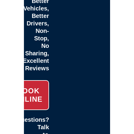
Better
Vehicles,
Better
Drivers,
Non-
Stop,
No
Sharing,
Excellent
Reviews
BOOK
ONLINE
Questions?
Talk