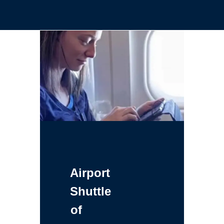
Airport
Shuttle
of