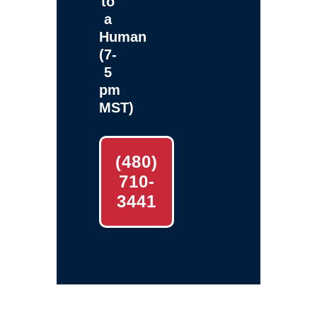
to
a
Human
(7-
5
pm
MST)
(480)
710-
3441