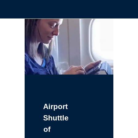
Airport
Shuttle
of