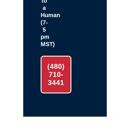
to
a
Human
(7-
5
pm
MST)
(480)
710-
3441