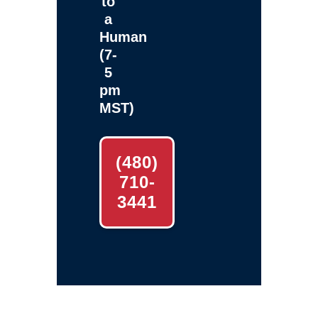
to
a
Human
(7-
5
pm
MST)
(480)
710-
3441