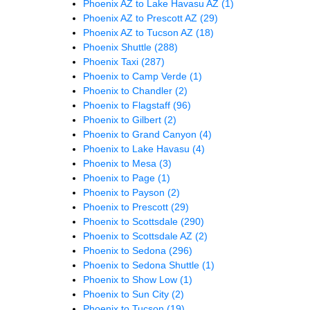
Phoenix AZ to Lake Havasu AZ
(1)
Phoenix AZ to Prescott AZ
(29)
Phoenix AZ to Tucson AZ
(18)
Phoenix Shuttle
(288)
Phoenix Taxi
(287)
Phoenix to Camp Verde
(1)
Phoenix to Chandler
(2)
Phoenix to Flagstaff
(96)
Phoenix to Gilbert
(2)
Phoenix to Grand Canyon
(4)
Phoenix to Lake Havasu
(4)
Phoenix to Mesa
(3)
Phoenix to Page
(1)
Phoenix to Payson
(2)
Phoenix to Prescott
(29)
Phoenix to Scottsdale
(290)
Phoenix to Scottsdale AZ
(2)
Phoenix to Sedona
(296)
Phoenix to Sedona Shuttle
(1)
Phoenix to Show Low
(1)
Phoenix to Sun City
(2)
Phoenix to Tucson
(19)