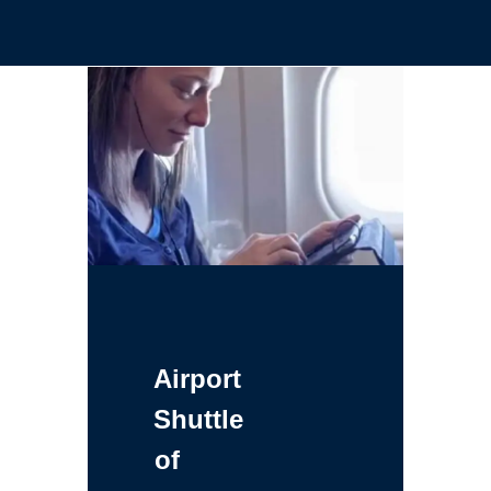
Airport
Shuttle
of