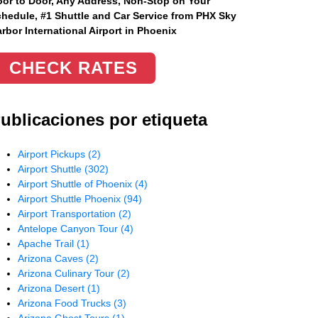
or to Door, Any Address
, Non-Stop on Your
hedule, #1 Shuttle and Car Service from PHX Sky
rbor International Airport in Phoenix
CHECK RATES
ublicaciones por etiqueta
Airport Pickups
(2)
Airport Shuttle
(302)
Airport Shuttle of Phoenix
(4)
Airport Shuttle Phoenix
(94)
Airport Transportation
(2)
Antelope Canyon Tour
(4)
Apache Trail
(1)
Arizona Caves
(2)
Arizona Culinary Tour
(2)
Arizona Desert
(1)
Arizona Food Trucks
(3)