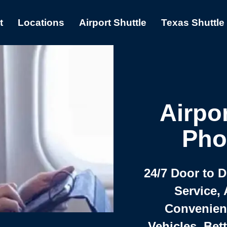
t
Locations
Airport Shuttle
Texas Shuttle
Airpor
Pho
24/7 Door to 
Service, 
Convenient,
Vehicles, Bet