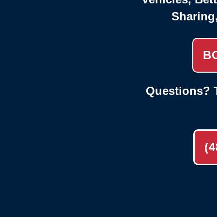
Sharing
B
Questions? T
(4