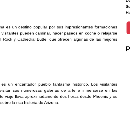
Do
Sc
Ha
na es un destino popular por sus impresionantes formaciones
s visitantes pueden caminar, hacer paseos en coche o relajarse
ll Rock y Cathedral Butte, que ofrecen algunas de las mejores
P
s un encantador pueblo fantasma histórico. Los visitantes
 visitar sus numerosas galerías de arte e inmersarse en las
ste viaje lleva aproximadamente dos horas desde Phoenix y es
bre la rica historia de Arizona.