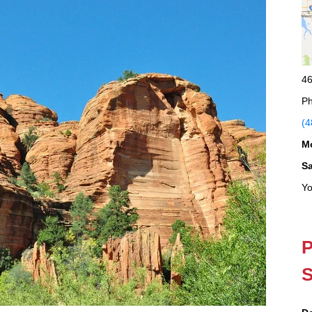
46
Ph
(4
M
S
Yo
P
S