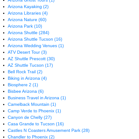
Arizona Ghost Tours
(1)
Arizona Kayaking
(2)
Arizona Libraries
(4)
Arizona Nature
(60)
Arizona Park
(10)
Arizona Shuttle
(284)
Arizona Shuttle Tucson
(16)
Arizona Wedding Venues
(1)
ATV Desert Tour
(3)
AZ Shuttle Prescott
(30)
AZ Shuttle Tucson
(17)
Bell Rock Trail
(2)
Biking in Arizona
(4)
Biosphere 2
(1)
Bisbee Arizona
(6)
Business Travel in Arizona
(1)
Camelback Mountain
(1)
Camp Verde to Phoenix
(1)
Canyon de Chelly
(27)
Casa Grande to Tucson
(16)
Castles N Coasters Amusement Park
(28)
Chandler to Phoenix
(2)