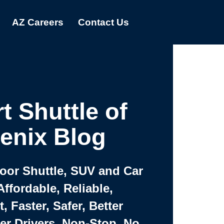
AZ Careers
Contact Us
t Shuttle of
enix Blog
Door Shuttle, SUV and Car
Affordable, Reliable,
 Faster, Safer, Better
ter Drivers, Non-Stop, No