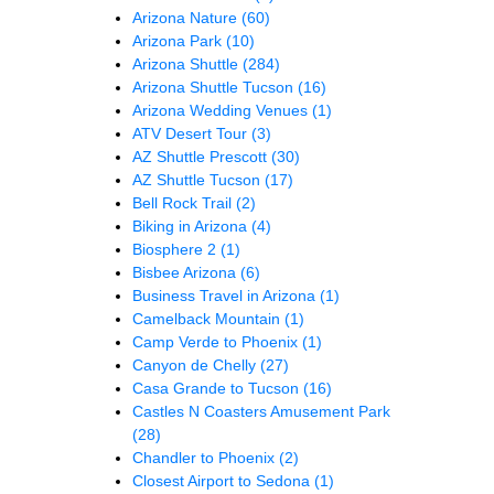
Arizona Nature
(60)
Arizona Park
(10)
Arizona Shuttle
(284)
Arizona Shuttle Tucson
(16)
Arizona Wedding Venues
(1)
ATV Desert Tour
(3)
AZ Shuttle Prescott
(30)
AZ Shuttle Tucson
(17)
Bell Rock Trail
(2)
Biking in Arizona
(4)
Biosphere 2
(1)
Bisbee Arizona
(6)
Business Travel in Arizona
(1)
Camelback Mountain
(1)
Camp Verde to Phoenix
(1)
Canyon de Chelly
(27)
Casa Grande to Tucson
(16)
Castles N Coasters Amusement Park
(28)
Chandler to Phoenix
(2)
Closest Airport to Sedona
(1)