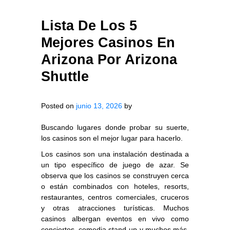
Lista De Los 5
Mejores Casinos En
Arizona Por Arizona
Shuttle
Posted on
junio 13, 2026
by
Buscando lugares donde probar su suerte,
los casinos son el mejor lugar para hacerlo.
Los casinos son una instalación destinada a
un tipo específico de juego de azar. Se
observa que los casinos se construyen cerca
o están combinados con hoteles, resorts,
restaurantes, centros comerciales, cruceros
y otras atracciones turísticas. Muchos
casinos albergan eventos en vivo como
conciertos, comedia stand-up y muchos más.