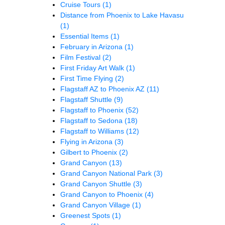
Cruise Tours
(1)
Distance from Phoenix to Lake Havasu
(1)
Essential Items
(1)
February in Arizona
(1)
Film Festival
(2)
First Friday Art Walk
(1)
First Time Flying
(2)
Flagstaff AZ to Phoenix AZ
(11)
Flagstaff Shuttle
(9)
Flagstaff to Phoenix
(52)
Flagstaff to Sedona
(18)
Flagstaff to Williams
(12)
Flying in Arizona
(3)
Gilbert to Phoenix
(2)
Grand Canyon
(13)
Grand Canyon National Park
(3)
Grand Canyon Shuttle
(3)
Grand Canyon to Phoenix
(4)
Grand Canyon Village
(1)
Greenest Spots
(1)