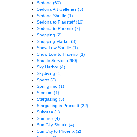
Sedona
(60)
Sedona Art Galleries
(5)
Sedona Shuttle
(1)
Sedona to Flagstaff
(16)
Sedona to Phoenix
(7)
Shopping
(2)
Shopping Market
(3)
Show Low Shuttle
(1)
Show Low to Phoenix
(1)
Shuttle Service
(290)
Sky Harbor
(4)
Skydiving
(1)
Sports
(2)
Springtime
(1)
Stadium
(1)
Stargazing
(5)
Stargazing in Prescott
(22)
Suitcase
(1)
Summer
(4)
Sun City Shuttle
(4)
Sun City to Phoenix
(2)