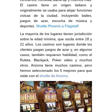
El casino tiene un origen italiano y
originalmente se usaba para alojar funciones
civicas de la ciudad, incluyendo bailes,
juegos de azar, escucha de música y
deportes.
Shuttle Phoenix a Flagstaff
La mayoría de los lugares tienen jurisdicción
sobre la edad mínima, que oscila entre 18 y
21 años. Los casinos son lugares donde los
clientes juegan juegos de azar y, en algunos
casos, también requieren habilidad, como el
Ruleta, Blackjack, Poker video y muchos
otros. Arizona tiene muchos casinos, pero
hemos seleccionado los 5 mejores para que
visite con el
shuttle de Arizona
.