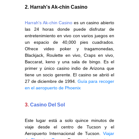
2. Harrah's Ak-chin Casino
Harrah's Ak-chin Casino
es un casino abierto
las 24 horas donde puede disfrutar de
entretenimiento en vivo con varios juegos en
un espacio de 40,000 pies cuadrados.
Ofrece video poker y tragamonedas,
Blackjack, Roulette en vivo, Craps en vivo,
Baccarat, keno y una sala de bingo. Es el
primer y único casino indio de Arizona que
tiene un socio gerente. El casino se abrió el
27 de diciembre de 1994.
Guía para recoger
en el aeropuerto de Phoenix
3.
Casino Del Sol
Este lugar está a solo quince minutos de
viaje desde el centro de Tucson y el
Aeropuerto Internacional de Tucson.
Viajar