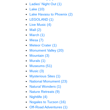
Ladies' Night Out
(1)
Lake
(10)
Lake Havasu to Phoenix
(2)
LEGOLAND
(1)
Live Music
(4)
Mall
(2)
March
(1)
Mesa
(7)
Meteor Crater
(1)
Monument Valley
(20)
Mountain
(3)
Murals
(1)
Museums
(51)
Music
(3)
Mysterious Sites
(1)
National Monument
(23)
Natural Wonders
(1)
Nature Retreats
(9)
Nightlife
(4)
Nogales to Tucson
(16)
Off-Road Adventures
(1)