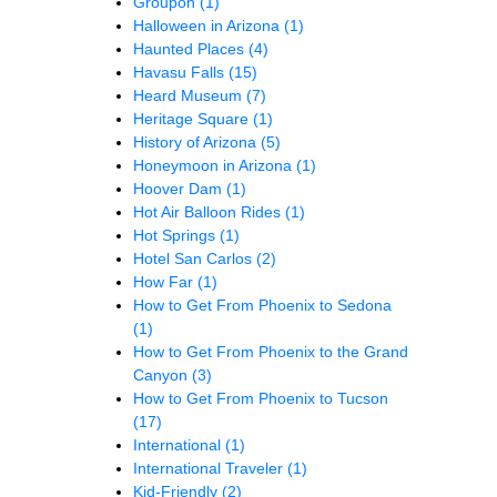
Groupon
(1)
Halloween in Arizona
(1)
Haunted Places
(4)
Havasu Falls
(15)
Heard Museum
(7)
Heritage Square
(1)
History of Arizona
(5)
Honeymoon in Arizona
(1)
Hoover Dam
(1)
Hot Air Balloon Rides
(1)
Hot Springs
(1)
Hotel San Carlos
(2)
How Far
(1)
How to Get From Phoenix to Sedona
(1)
How to Get From Phoenix to the Grand
Canyon
(3)
How to Get From Phoenix to Tucson
(17)
International
(1)
International Traveler
(1)
Kid-Friendly
(2)