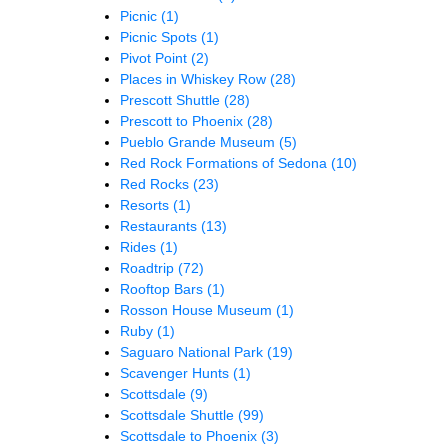
Picnic
(1)
Picnic Spots
(1)
Pivot Point
(2)
Places in Whiskey Row
(28)
Prescott Shuttle
(28)
Prescott to Phoenix
(28)
Pueblo Grande Museum
(5)
Red Rock Formations of Sedona
(10)
Red Rocks
(23)
Resorts
(1)
Restaurants
(13)
Rides
(1)
Roadtrip
(72)
Rooftop Bars
(1)
Rosson House Museum
(1)
Ruby
(1)
Saguaro National Park
(19)
Scavenger Hunts
(1)
Scottsdale
(9)
Scottsdale Shuttle
(99)
Scottsdale to Phoenix
(3)