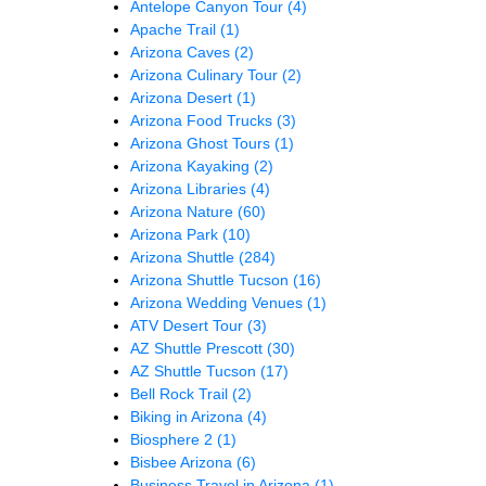
Antelope Canyon Tour
(4)
Apache Trail
(1)
Arizona Caves
(2)
Arizona Culinary Tour
(2)
Arizona Desert
(1)
Arizona Food Trucks
(3)
Arizona Ghost Tours
(1)
Arizona Kayaking
(2)
Arizona Libraries
(4)
Arizona Nature
(60)
Arizona Park
(10)
Arizona Shuttle
(284)
Arizona Shuttle Tucson
(16)
Arizona Wedding Venues
(1)
ATV Desert Tour
(3)
AZ Shuttle Prescott
(30)
AZ Shuttle Tucson
(17)
Bell Rock Trail
(2)
Biking in Arizona
(4)
Biosphere 2
(1)
Bisbee Arizona
(6)
Business Travel in Arizona
(1)