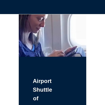
Airport
Shuttle
of