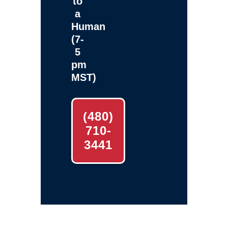
to
a
Human
(7-
5
pm
MST)
(480)
710-
3441