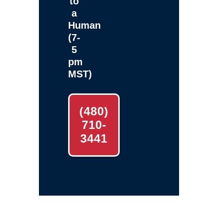
to
a
Human
(7-
5
pm
MST)
(480)
710-
3441