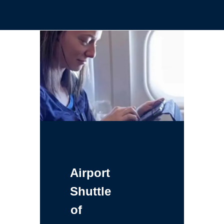
Airport
Shuttle
of