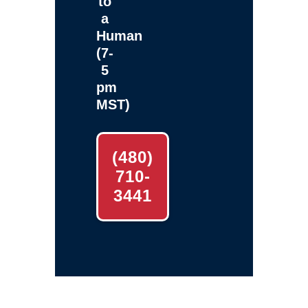
to
a
Human
(7-
5
pm
MST)
(480)
710-
3441