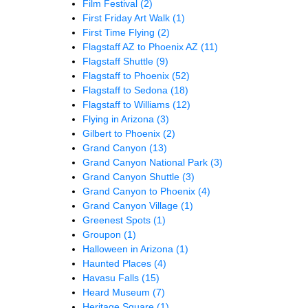
Film Festival
(2)
First Friday Art Walk
(1)
First Time Flying
(2)
Flagstaff AZ to Phoenix AZ
(11)
Flagstaff Shuttle
(9)
Flagstaff to Phoenix
(52)
Flagstaff to Sedona
(18)
Flagstaff to Williams
(12)
Flying in Arizona
(3)
Gilbert to Phoenix
(2)
Grand Canyon
(13)
Grand Canyon National Park
(3)
Grand Canyon Shuttle
(3)
Grand Canyon to Phoenix
(4)
Grand Canyon Village
(1)
Greenest Spots
(1)
Groupon
(1)
Halloween in Arizona
(1)
Haunted Places
(4)
Havasu Falls
(15)
Heard Museum
(7)
Heritage Square
(1)