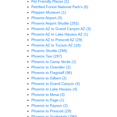
Pet Friendly Places
(1)
Petrified Forest National Park's
(6)
Phippen Museum
(1)
Phoenix Airport
(3)
Phoenix Airport Shuttle
(292)
Phoenix AZ to Grand Canyon AZ
(3)
Phoenix AZ to Lake Havasu AZ
(1)
Phoenix AZ to Prescott AZ
(29)
Phoenix AZ to Tucson AZ
(18)
Phoenix Shuttle
(288)
Phoenix Taxi
(287)
Phoenix to Camp Verde
(1)
Phoenix to Chandler
(2)
Phoenix to Flagstaff
(96)
Phoenix to Gilbert
(2)
Phoenix to Grand Canyon
(4)
Phoenix to Lake Havasu
(4)
Phoenix to Mesa
(3)
Phoenix to Page
(1)
Phoenix to Payson
(2)
Phoenix to Prescott
(29)
Phoenix to Scottsdale
(290)