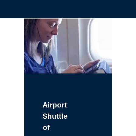
Airport
Shuttle
of