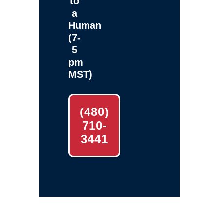
to
a
Human
(7-
5
pm
MST)
(480)
710-
3441