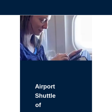
Airport
Shuttle
of