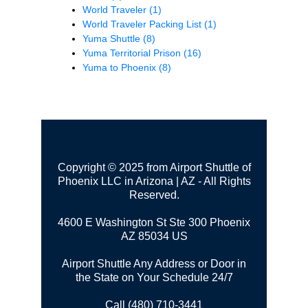
World Traveler
(1)
World Traveler Packing List
(1)
Yuma Shuttle
(8)
Yuma Territorial Prison
(16)
Yuma to Phoenix
(8)
Copyright © 2025 from Airport Shuttle of
Phoenix LLC in Arizona | AZ - All Rights
Reserved.
4600 E Washington St Ste 300
Phoenix
AZ 85034 US
Airport Shuttle Any Address or Door in
the State on Your Schedule 24/7
Call (480) 710-3441