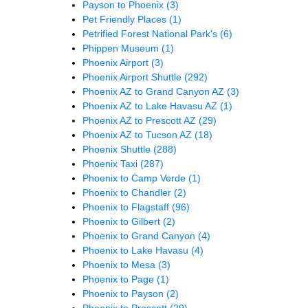
Payson to Phoenix
(3)
Pet Friendly Places
(1)
Petrified Forest National Park's
(6)
Phippen Museum
(1)
Phoenix Airport
(3)
Phoenix Airport Shuttle
(292)
Phoenix AZ to Grand Canyon AZ
(3)
Phoenix AZ to Lake Havasu AZ
(1)
Phoenix AZ to Prescott AZ
(29)
Phoenix AZ to Tucson AZ
(18)
Phoenix Shuttle
(288)
Phoenix Taxi
(287)
Phoenix to Camp Verde
(1)
Phoenix to Chandler
(2)
Phoenix to Flagstaff
(96)
Phoenix to Gilbert
(2)
Phoenix to Grand Canyon
(4)
Phoenix to Lake Havasu
(4)
Phoenix to Mesa
(3)
Phoenix to Page
(1)
Phoenix to Payson
(2)
Phoenix to Prescott
(29)