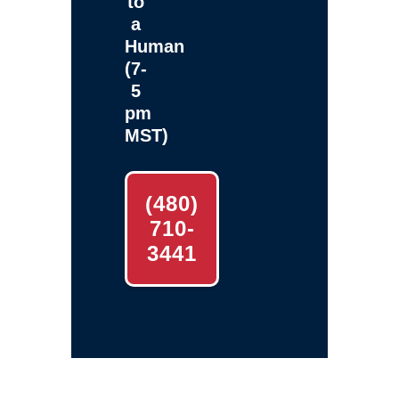
to
a
Human
(7-
5
pm
MST)
(480)
710-
3441