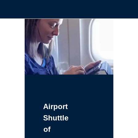
Airport
Shuttle
of