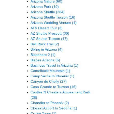
Arizona Nature
(60)
Arizona Park
(10)
Arizona Shuttle
(284)
Arizona Shuttle Tucson
(16)
Arizona Wedding Venues
(1)
ATV Desert Tour
(3)
AZ Shuttle Prescott
(30)
AZ Shuttle Tucson
(17)
Bell Rock Trail
(2)
Biking in Arizona
(4)
Biosphere 2
(1)
Bisbee Arizona
(6)
Business Travel in Arizona
(1)
Camelback Mountain
(1)
Camp Verde to Phoenix
(1)
Canyon de Chelly
(27)
Casa Grande to Tucson
(16)
Castles N Coasters Amusement Park
(28)
Chandler to Phoenix
(2)
Closest Airport to Sedona
(1)
Cruise Tours
(1)