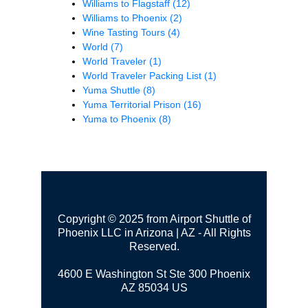
Williams to Flagstaff
(12)
Williams to Phoenix
(2)
Wine Tasting Tours
(4)
World
(7)
World Traveler
(1)
World Traveler Packing List
(1)
Yuma Shuttle
(8)
Yuma Territorial Prison
(16)
Yuma to Phoenix
(8)
Copyright © 2025 from Airport Shuttle of
Phoenix LLC in Arizona | AZ - All Rights
Reserved.
4600 E Washington St Ste 300
Phoenix
AZ 85034 US