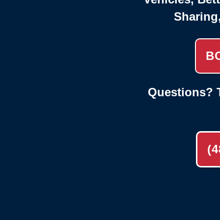
Sharing
B
Questions? T
(4