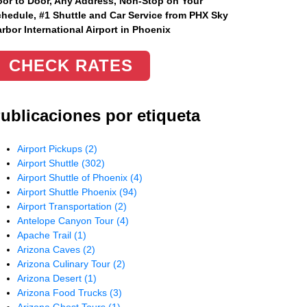
or to Door, Any Address
, Non-Stop on Your
hedule, #1 Shuttle and Car Service from PHX Sky
rbor International Airport in Phoenix
CHECK RATES
ublicaciones por etiqueta
Airport Pickups
(2)
Airport Shuttle
(302)
Airport Shuttle of Phoenix
(4)
Airport Shuttle Phoenix
(94)
Airport Transportation
(2)
Antelope Canyon Tour
(4)
Apache Trail
(1)
Arizona Caves
(2)
Arizona Culinary Tour
(2)
Arizona Desert
(1)
Arizona Food Trucks
(3)