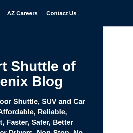
AZ Careers
Contact Us
t Shuttle of
enix Blog
Door Shuttle, SUV and Car
Affordable, Reliable,
 Faster, Safer, Better
ter Drivers, Non-Stop, No