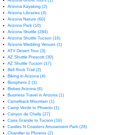
Arizona Ghost Tours
(1)
Arizona Kayaking
(2)
Arizona Libraries
(4)
Arizona Nature
(60)
Arizona Park
(10)
Arizona Shuttle
(284)
Arizona Shuttle Tucson
(16)
Arizona Wedding Venues
(1)
ATV Desert Tour
(3)
AZ Shuttle Prescott
(30)
AZ Shuttle Tucson
(17)
Bell Rock Trail
(2)
Biking in Arizona
(4)
Biosphere 2
(1)
Bisbee Arizona
(6)
Business Travel in Arizona
(1)
Camelback Mountain
(1)
Camp Verde to Phoenix
(1)
Canyon de Chelly
(27)
Casa Grande to Tucson
(16)
Castles N Coasters Amusement Park
(28)
Chandler to Phoenix
(2)