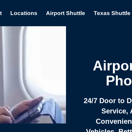
t
Locations
Airport Shuttle
Texas Shuttle
Airpor
Pho
24/7 Door to 
Service, 
Convenient,
Vehicles, Bet