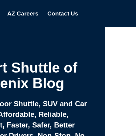
AZ Careers
Contact Us
t Shuttle of
enix Blog
Door Shuttle, SUV and Car
Affordable, Reliable,
 Faster, Safer, Better
ter Drivers, Non-Stop, No