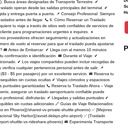
Do
): Busca áreas designadas de Transporte Terrestre. ✔
Sc
slado operan desde las salidas principales del terminal. ✔
Ha
ida y entrega puerta a puerta. 📌 Consejo Profesional: Siempre
traslados antes de llegar. 📞 6. Cómo Reservar un Traslado
ere tu viaje a través de sitios web confiables de servicios de
l cliente para programaciones urgentes e inquires. 🔹
unos proveedores ofrecen seguimiento y actualizaciones en
úmero de vuelo al reservar para que el traslado pueda ajustarse
P
do? 🚐 Antes de Embarcar: ✔ Llega con al menos 10 minutos
u confirmación e identificación. 🚐 Durante el Viaje: ✔
icionado. ✔ Los viajes compartidos pueden incluir recogidas de
 verifica cualquier pertenencia personal antes de salir. 📌
 ($3 - $5 por pasajero) por un excelente servicio. 🚐 Reserva tu
sequibles sin cuotas ocultas ✔ Viajes cómodos y espaciosos
 puntuales garantizadas 📞 Reserva tu Traslado Ahora – Viaje
oenix, asegurar un traslado aeroportuario confiable puede
ado profesional, disfrutarás: ✔ Llegadas y salidas puntuales ✔
uibles sin cuotas adicionales 🔗 Guías de Viaje Relacionados:
s en Phoenix](/shared-vs-private-shuttle-phoenix) ✅ [Mejores
acional Sky Harbor](/avoid-delays-phx-airport) ✅ [Traslado
irport-shuttle-vs-rideshare-phoenix) 🚐 Experimenta Transporte