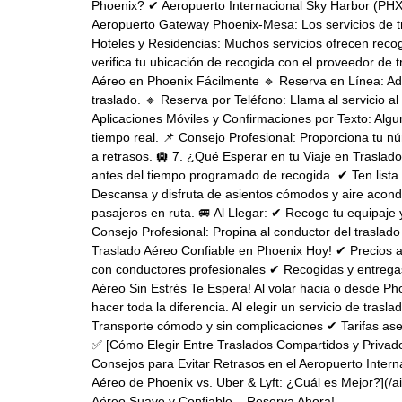
Phoenix? ✔ Aeropuerto Internacional Sky Harbor (PHX
Aeropuerto Gateway Phoenix-Mesa: Los servicios de tra
Hoteles y Residencias: Muchos servicios ofrecen recog
verifica tu ubicación de recogida con el proveedor de 
Aéreo en Phoenix Fácilmente 🔹 Reserva en Línea: Adqui
traslado. 🔹 Reserva por Teléfono: Llama al servicio a
Aplicaciones Móviles y Confirmaciones por Texto: Alg
tiempo real. 📌 Consejo Profesional: Proporciona tu n
a retrasos. 🛄 7. ¿Qué Esperar en tu Viaje en Trasla
antes del tiempo programado de recogida. ✔ Ten lista t
Descansa y disfruta de asientos cómodos y aire acond
pasajeros en ruta. 🚐 Al Llegar: ✔ Recoge tu equipaje y
Consejo Profesional: Propina al conductor del traslado
Traslado Aéreo Confiable en Phoenix Hoy! ✔ Precios a
con conductores profesionales ✔ Recogidas y entregas
Aéreo Sin Estrés Te Espera! Al volar hacia o desde Ph
hacer toda la diferencia. Al elegir un servicio de trasl
Transporte cómodo y sin complicaciones ✔ Tarifas aseq
✅ [Cómo Elegir Entre Traslados Compartidos y Privado
Consejos para Evitar Retrasos en el Aeropuerto Intern
Aéreo de Phoenix vs. Uber & Lyft: ¿Cuál es Mejor?](/a
Aéreo Suave y Confiable – Reserva Ahora!