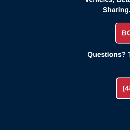
Sharing
B
Questions? T
(4