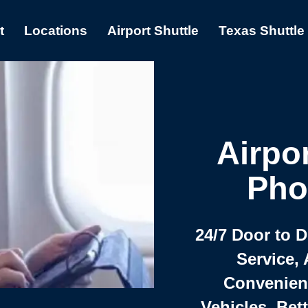
t
Locations
Airport Shuttle
Texas Shuttle
Airpor
Pho
24/7 Door to 
Service, 
Convenient,
Vehicles, Bet