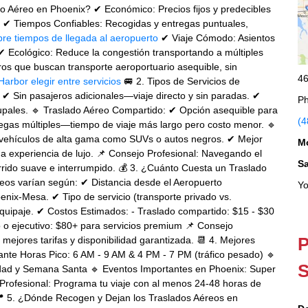
do Aéreo en Phoenix? ✔ Económico: Precios fijos y predecibles
s. ✔ Tiempos Confiables: Recogidas y entregas puntuales,
re tiempos de llegada al aeropuerto
✔ Viaje Cómodo: Asientos
 ✔ Ecológico: Reduce la congestión transportando a múltiples
ros que buscan transporte aeroportuario asequible, sin
46
 Harbor
elegir entre servicios
🚐 2. Tipos de Servicios de
 ✔ Sin pasajeros adicionales—viaje directo y sin paradas. ✔
Ph
grupales. 🔹 Traslado Aéreo Compartido: ✔ Opción asequible para
(4
regas múltiples—tiempo de viaje más largo pero costo menor. 🔹
n vehículos de alta gama como SUVs o autos negros. ✔ Mejor
M
na experiencia de lujo. 📌 Consejo Profesional: Navegando el
S
orrido suave e interrumpido. 💰 3. ¿Cuánto Cuesta un Traslado
reos varían según: ✔ Distancia desde el Aeropuerto
Yo
nix-Mesa. ✔ Tipo de servicio (transporte privado vs.
quipaje. ✔ Costos Estimados: - Traslado compartido: $15 - $30
jo o ejecutivo: $80+ para servicios premium 📌 Consejo
P
mejores tarifas y disponibilidad garantizada. 📆 4. Mejores
ante Horas Pico: 6 AM - 9 AM & 4 PM - 7 PM (tráfico pesado) 🔹
S
idad y Semana Santa 🔹 Eventos Importantes en Phoenix: Super
Profesional: Programa tu viaje con al menos 24-48 horas de
 📍 5. ¿Dónde Recogen y Dejan los Traslados Aéreos en