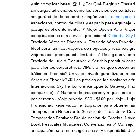
y sin complicaciones. 🏆 1. ¿Por Qué Elegir un Trasla
sin cargos adicionales como los servicios compartido
asegurándote de no perder ningún vuelo.
consejos sob
espaciosos, control de clima y espacio para equipaje.
pasajeros eficientemente. 📌 Mejor Opción Para: Viaje
complicaciones con servicio profesional.
Gilbert a Sky
Traslado Aéreo en Phoenix 🔹 Traslado Aéreo Privado:
Ideal para familias, viajeros de negocios y reservas 
viajeros con presupuesto limitado. ✔ Recogidas y ent
Traslado de Lujo o Ejecutivo: ✔ Servicio premium co
para clientes corporativos, VIPs u otros que deseen u
tráfico en Phoenix? Un viaje privado garantiza un rec
Aéreo en Phoenix? 🚕 Los precios de los traslados aé
Internacional Sky Harbor o el Aeropuerto Gateway Phoe
compartido). ✔ Número de pasajeros y requisitos de e
por persona - Viaje privado: $50 - $100 por viaje - Lu
Profesional: Reserva con anticipación para obtener las 
Tiempos para Reservar tu Servicio de Traslado 🔹 Dur
Temporadas Festivas: Día de Acción de Gracias, Nav
Bowl, Festivales Musicales, Convenciones 📌 Consejo 
anticipación para un recogida suave y disponibilidad.