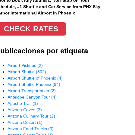
or to Door, Any Address
, Non-Stop on Your
hedule, #1 Shuttle and Car Service from PHX Sky
rbor International Airport in Phoenix
CHECK RATES
ublicaciones por etiqueta
Airport Pickups
(2)
Airport Shuttle
(302)
Airport Shuttle of Phoenix
(4)
Airport Shuttle Phoenix
(94)
Airport Transportation
(2)
Antelope Canyon Tour
(4)
Apache Trail
(1)
Arizona Caves
(2)
Arizona Culinary Tour
(2)
Arizona Desert
(1)
Arizona Food Trucks
(3)