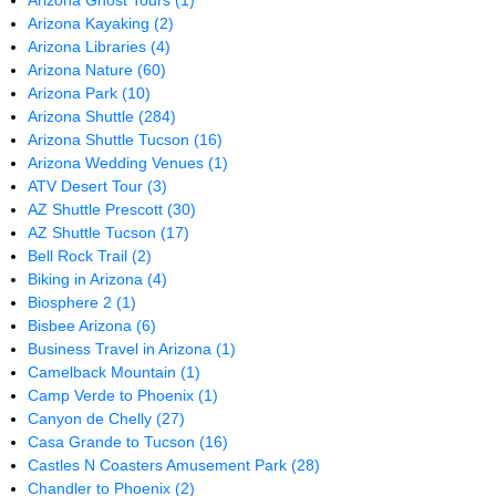
Arizona Ghost Tours
(1)
Arizona Kayaking
(2)
Arizona Libraries
(4)
Arizona Nature
(60)
Arizona Park
(10)
Arizona Shuttle
(284)
Arizona Shuttle Tucson
(16)
Arizona Wedding Venues
(1)
ATV Desert Tour
(3)
AZ Shuttle Prescott
(30)
AZ Shuttle Tucson
(17)
Bell Rock Trail
(2)
Biking in Arizona
(4)
Biosphere 2
(1)
Bisbee Arizona
(6)
Business Travel in Arizona
(1)
Camelback Mountain
(1)
Camp Verde to Phoenix
(1)
Canyon de Chelly
(27)
Casa Grande to Tucson
(16)
Castles N Coasters Amusement Park
(28)
Chandler to Phoenix
(2)