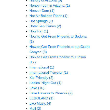
History of Arizona
(5)
Honeymoon in Arizona
(1)
Hoover Dam
(1)
Hot Air Balloon Rides
(1)
Hot Springs
(1)
Hotel San Carlos
(2)
How Far
(1)
How to Get From Phoenix to Sedona
(1)
How to Get From Phoenix to the Grand
Canyon
(3)
How to Get From Phoenix to Tucson
(17)
International
(1)
International Traveler
(1)
Kid-Friendly
(2)
Ladies' Night Out
(1)
Lake
(10)
Lake Havasu to Phoenix
(2)
LEGOLAND
(1)
Live Music
(4)
Mall
(2)