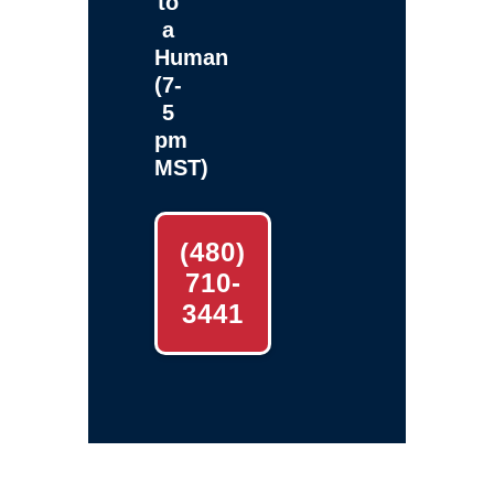
to
a
Human
(7-
5
pm
MST)
(480)
710-
3441