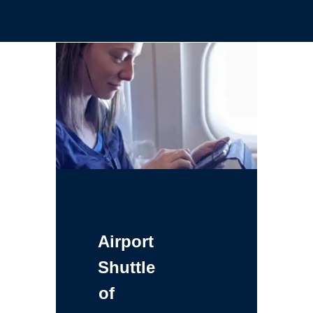
Airport
Shuttle
of