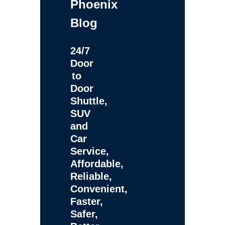
Phoenix
Blog
24/7
Door
to
Door
Shuttle,
SUV
and
Car
Service,
Affordable,
Reliable,
Convenient,
Faster,
Safer,