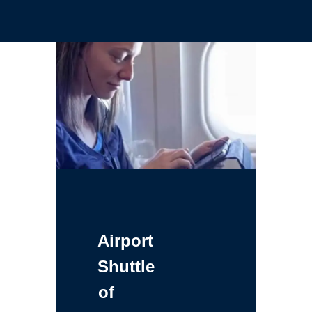
Airport
Shuttle
of