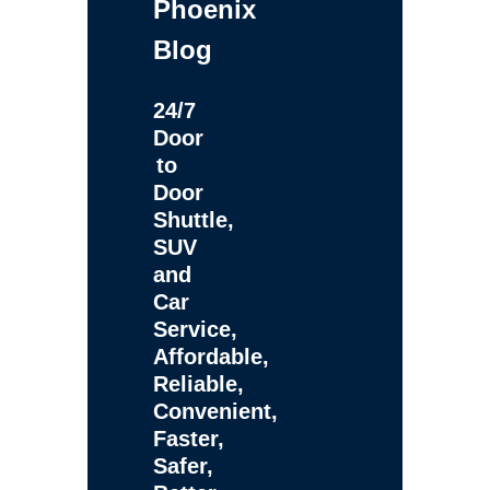
Phoenix
Blog
24/7
Door
to
Door
Shuttle,
SUV
and
Car
Service,
Affordable,
Reliable,
Convenient,
Faster,
Safer,