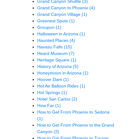
Grand Canyon Shuttle
(3)
Grand Canyon to Phoenix
(4)
Grand Canyon Village
(1)
Greenest Spots
(1)
Groupon
(1)
Halloween in Arizona
(1)
Haunted Places
(4)
Havasu Falls
(15)
Heard Museum
(7)
Heritage Square
(1)
History of Arizona
(5)
Honeymoon in Arizona
(1)
Hoover Dam
(1)
Hot Air Balloon Rides
(1)
Hot Springs
(1)
Hotel San Carlos
(2)
How Far
(1)
How to Get From Phoenix to Sedona
(1)
How to Get From Phoenix to the Grand
Canyon
(3)
How to Get From Phoenix to Tucson