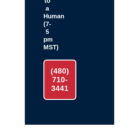
to
a
Human
(7-
5
pm
MST)
(480)
710-
3441