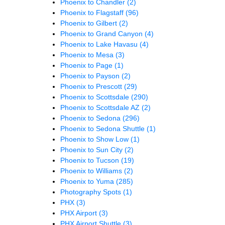
Phoenix to Chandler
(2)
Phoenix to Flagstaff
(96)
Phoenix to Gilbert
(2)
Phoenix to Grand Canyon
(4)
Phoenix to Lake Havasu
(4)
Phoenix to Mesa
(3)
Phoenix to Page
(1)
Phoenix to Payson
(2)
Phoenix to Prescott
(29)
Phoenix to Scottsdale
(290)
Phoenix to Scottsdale AZ
(2)
Phoenix to Sedona
(296)
Phoenix to Sedona Shuttle
(1)
Phoenix to Show Low
(1)
Phoenix to Sun City
(2)
Phoenix to Tucson
(19)
Phoenix to Williams
(2)
Phoenix to Yuma
(285)
Photography Spots
(1)
PHX
(3)
PHX Airport
(3)
PHX Airport Shuttle
(3)