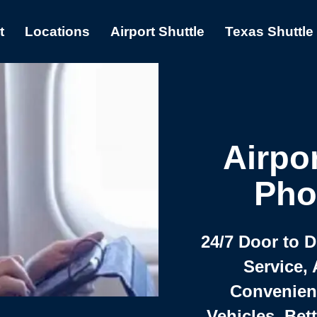
t
Locations
Airport Shuttle
Texas Shuttle
Airpor
Pho
24/7 Door to 
Service, 
Convenient,
Vehicles, Bet