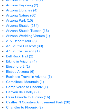
Arizona Ghost Tours
(1)
Arizona Kayaking
(2)
Arizona Libraries
(4)
Arizona Nature
(60)
Arizona Park
(10)
Arizona Shuttle
(284)
Arizona Shuttle Tucson
(16)
Arizona Wedding Venues
(1)
ATV Desert Tour
(3)
AZ Shuttle Prescott
(30)
AZ Shuttle Tucson
(17)
Bell Rock Trail
(2)
Biking in Arizona
(4)
Biosphere 2
(1)
Bisbee Arizona
(6)
Business Travel in Arizona
(1)
Camelback Mountain
(1)
Camp Verde to Phoenix
(1)
Canyon de Chelly
(27)
Casa Grande to Tucson
(16)
Castles N Coasters Amusement Park
(28)
Chandler to Phoenix
(2)