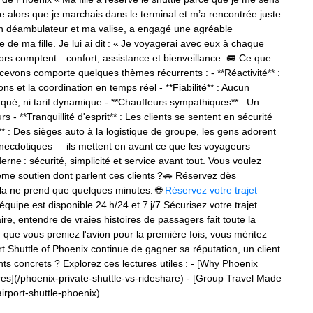
 alors que je marchais dans le terminal et m’a rencontrée juste
n déambulateur et ma valise, a engagé une agréable
 de ma fille. Je lui ai dit : « Je voyagerai avec eux à chaque
iors comptent—confort, assistance et bienveillance. 🚐 Ce que
evons comporte quelques thèmes récurrents : - **Réactivité** :
s et la coordination en temps réel - **Fiabilité** : Aucun
ué, ni tarif dynamique - **Chauffeurs sympathiques** : Un
s - **Tranquillité d'esprit** : Les clients se sentent en sécurité
** : Des sièges auto à la logistique de groupe, les gens adorent
anecdotiques — ils mettent en avant ce que les voyageurs
rne : sécurité, simplicité et service avant tout. Vous voulez
ême soutien dont parlent ces clients ?🚗 Réservez dès
la ne prend que quelques minutes. 🌐
Réservez votre trajet
ipe est disponible 24 h/24 et 7 j/7 Sécurisez votre trajet.
aire, entendre de vraies histoires de passagers fait toute la
ue vous preniez l'avion pour la première fois, vous méritez
t Shuttle of Phoenix continue de gagner sa réputation, un client
nts concrets ? Explorez ces lectures utiles : - [Why Phoenix
res](/phoenix-private-shuttle-vs-rideshare) - [Group Travel Made
irport-shuttle-phoenix)