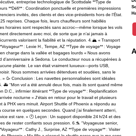
Do
exécutive, entreprise technologique de Scottsdale **Type de
Sc
eurs **Défi** : Coordination ponctuelle et premières impressions
Ha
nciers invités, des clients et des vice‑présidents hors de l’État.
 25 reprises. Chaque fois, leurs chauffeurs sont habillés
 les horaires sont respectés sans accroc—même lorsque les vols
onnent directement avec moi, de sorte que je n’ai jamais à
currents valorisent la fiabilité et la réputation. 4.🏔 « Transport
**Voyageur** : Lexie H., Tempe, AZ **Type de voyage** : Voyage
A
 en charge dans la vallée et bagages lourds « Nous avons
d d’anniversaire à Sedona. Le conducteur nous a récupérées à
aucune plainte. Le van était vraiment luxueux—ports USB,
hoisir. Nous sommes arrivées détendues et soudées, sans le
é. » 🥳 Conclusion : Les navettes personnalisées sont idéales
 5. 🚑 “Mon vol a été annulé deux fois, mais ils sont quand même
D.C., infirmier itinérant **Type de voyage** : Replanification
rivée nocturne « J'étais en retour pour le travail et plusieurs
nt à PHX vers minuit. Airport Shuttle of Phoenix a répondu au
ourse en quelques secondes. Quand j’ai finalement atterri,
vice est rare. » 🕐 Leçon : Un support disponible 24 h/24 et des
res de rester confiants sous pression. 6.🛬 “Voyageuse senior,
oyageur** : Cathy J., Surprise, AZ **Type de voyage** : Visiter
rt de Phoenix « Ma fille a réservé le shuttle parce que je me sens