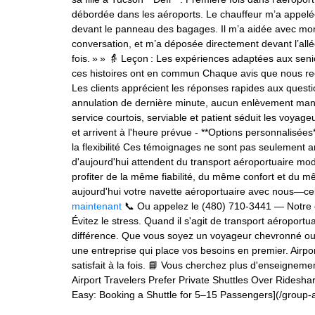
débordée dans les aéroports. Le chauffeur m’a appelée
devant le panneau des bagages. Il m’a aidée avec mo
conversation, et m’a déposée directement devant l’allée
fois. » » 👵 Leçon : Les expériences adaptées aux sen
ces histoires ont en commun Chaque avis que nous rec
Les clients apprécient les réponses rapides aux question
annulation de dernière minute, aucun enlèvement manq
service courtois, serviable et patient séduit les voyageur
et arrivent à l'heure prévue - **Options personnalisées
la flexibilité Ces témoignages ne sont pas seulement 
d'aujourd'hui attendent du transport aéroportuaire mode
profiter de la même fiabilité, du même confort et du m
aujourd'hui votre navette aéroportuaire avec nous—ce
maintenant
📞 Ou appelez le (480) 710-3441 — Notre équ
Évitez le stress. Quand il s'agit de transport aéroportu
différence. Que vous soyez un voyageur chevronné ou q
une entreprise qui place vos besoins en premier. Airpor
satisfait à la fois. 📘 Vous cherchez plus d'enseigneme
Airport Travelers Prefer Private Shuttles Over Ridesha
Easy: Booking a Shuttle for 5–15 Passengers](/group-a