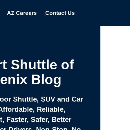
AZ Careers
Contact Us
t Shuttle of
enix Blog
Door Shuttle, SUV and Car
Affordable, Reliable,
 Faster, Safer, Better
ter Drivers, Non-Stop, No