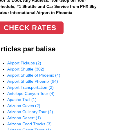
or to Door, Any Address
, Non-Stop on Your
hedule, #1 Shuttle and Car Service from PHX Sky
rbor International Airport in Phoenix
CHECK RATES
rticles par balise
Airport Pickups
(2)
Airport Shuttle
(302)
Airport Shuttle of Phoenix
(4)
Airport Shuttle Phoenix
(94)
Airport Transportation
(2)
Antelope Canyon Tour
(4)
Apache Trail
(1)
Arizona Caves
(2)
Arizona Culinary Tour
(2)
Arizona Desert
(1)
Arizona Food Trucks
(3)