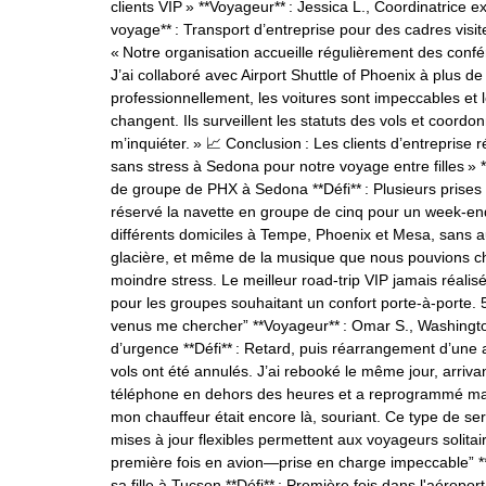
clients VIP » **Voyageur** : Jessica L., Coordinatrice 
voyage** : Transport d’entreprise pour des cadres visit
« Notre organisation accueille régulièrement des confére
J’ai collaboré avec Airport Shuttle of Phoenix à plus de
professionnellement, les voitures sont impeccables et
changent. Ils surveillent les statuts des vols et coord
m’inquiéter. » 📈 Conclusion : Les clients d’entreprise ré
sans stress à Sedona pour notre voyage entre filles » 
de groupe de PHX à Sedona **Défi** : Plusieurs prises
réservé la navette en groupe de cinq pour un week‑en
différents domiciles à Tempe, Phoenix et Mesa, sans 
glacière, et même de la musique que nous pouvions c
moindre stress. Le meilleur road‑trip VIP jamais réalis
pour les groupes souhaitant un confort porte‑à‑porte.
venus me chercher” **Voyageur** : Omar S., Washington 
d’urgence **Défi** : Retard, puis réarrangement d’une ar
vols ont été annulés. J’ai rebooké le même jour, arriva
téléphone en dehors des heures et a reprogrammé ma c
mon chauffeur était encore là, souriant. Ce type de ser
mises à jour flexibles permettent aux voyageurs solitai
première fois en avion—prise en charge impeccable” **V
sa fille à Tucson **Défi** : Première fois dans l'aéropo