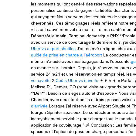
les moments qui ont généré des réservations répétées e
personnalisé continue de gagner la fidélité des clients
qui voyagent Nous servons des centaines de voyageur
chevronnés. Ces témoignages réels reflètent notre enga
« Ils ont sauvé mon vol du matin — et ma santé mentale
Départ tôt le matin, Terminal domestique PHX **Problè
avec un service de covoiturage la dernière fois, j’ai d
Uber vs airport shuttles
J’ai réservé en ligne, choisi u
guide de prise en charge à l’aéroport
Le conducteur es
même m’a aidé avec mes bagages dans l’obscurité.
gu
en avance sur l’horaire. Depuis, je réserve toujours av
service 24 h/24 et une réservation en temps réel, les
vs navette
2.
Coûts Uber vs navette
👨‍👩‍👧‍👦 « Parfai
Melissa R., Denver, CO (rend visite aux grands‑parents
**Défi** : Besoin de sièges auto et d’espace « Nous vis
Chandler avec deux tout‑petits et trois grosses valises.
d’arrivée
Lorsque j’ai réservé avec Airport Shuttle of Ph
fourgon Sprinter spacieux. Le conducteur nous a atte
incroyablement serviable pour charger tout le monde. 
application de covoiturage.” 👶 Conclusion : Les famill
spacieux et l’option de prise en charge personnalisée. 3.