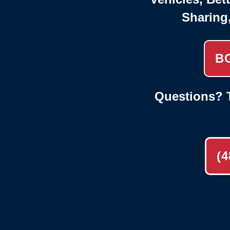
Sharing
B
Questions? T
(4