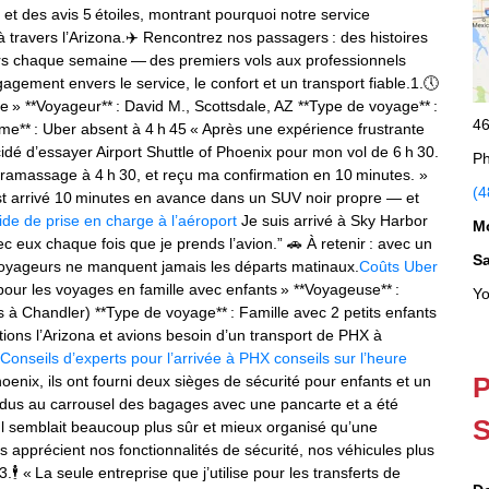
t des avis 5 étoiles, montrant pourquoi notre service
 à travers l’Arizona.✈️ Rencontrez nos passagers : des histoires
s chaque semaine — des premiers vols aux professionnels
gement envers le service, le confort et un transport fiable.1.🕔
 » **Voyageur** : David M., Scottsdale, AZ **Type de voyage** :
46
me** : Uber absent à 4 h 45 « Après une expérience frustrante
écidé d’essayer Airport Shuttle of Phoenix pour mon vol de 6 h 30.
Ph
n ramassage à 4 h 30, et reçu ma confirmation en 10 minutes. »
(4
t arrivé 10 minutes en avance dans un SUV noir propre — et
ide de prise en charge à l’aéroport
Je suis arrivé à Sky Harbor
M
ec eux chaque fois que je prends l’avion.” 🚗 À retenir : avec un
S
 voyageurs ne manquent jamais les départs matinaux.
Coûts Uber
t pour les voyages en famille avec enfants » **Voyageuse** :
Yo
 à Chandler) **Type de voyage** : Famille avec 2 petits enfants
itions l’Arizona et avions besoin d’un transport de PHX à
Conseils d’experts pour l’arrivée à PHX
conseils sur l’heure
P
oenix, ils ont fourni deux sièges de sécurité pour enfants et un
ndus au carrousel des bagages avec une pancarte et a été
S
Il semblait beaucoup plus sûr et mieux organisé qu’une
es apprécient nos fonctionnalités de sécurité, nos véhicules plus
🕴️ « La seule entreprise que j’utilise pour les transferts de