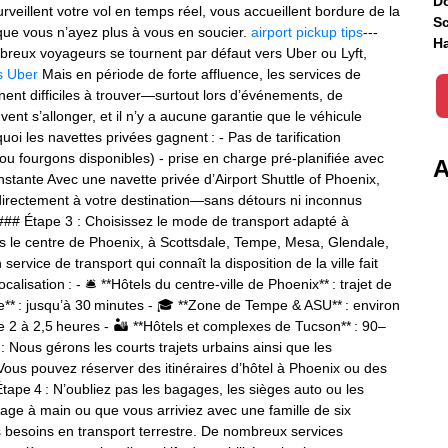
Do
veillent votre vol en temps réel, vous accueillent bordure de la
Sc
que vous n’ayez plus à vous en soucier.
airport pickup tips
---
Ha
mbreux voyageurs se tournent par défaut vers Uber ou Lyft,
s Uber
Mais en période de forte affluence, les services de
ent difficiles à trouver—surtout lors d’événements, de
ent s’allonger, et il n’y a aucune garantie que le véhicule
oi les navettes privées gagnent : - Pas de tarification
 ou fourgons disponibles) - prise en charge pré‑planifiée avec
A
onstante Avec une navette privée d’Airport Shuttle of Phoenix,
 directement à votre destination—sans détours ni inconnus
### Étape 3 : Choisissez le mode de transport adapté à
s le centre de Phoenix, à Scottsdale, Tempe, Mesa, Glendale,
rvice de transport qui connaît la disposition de la ville fait
calisation : - 🛎️ **Hôtels du centre-ville de Phoenix** : trajet de
** : jusqu’à 30 minutes - 🎓 **Zone de Tempe & ASU** : environ
e 2 à 2,5 heures - 🏜️ **Hôtels et complexes de Tucson** : 90–
: Nous gérons les courts trajets urbains ainsi que les
Vous pouvez réserver des itinéraires d’hôtel à Phoenix ou des
Étape 4 : N’oubliez pas les bagages, les sièges auto ou les
ge à main ou que vous arriviez avec une famille de six
besoins en transport terrestre. De nombreux services