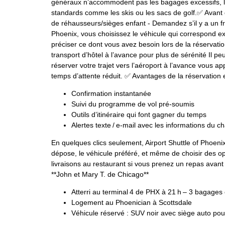
généraux n’accommodent pas les bagages excessifs, les
standards comme les skis ou les sacs de golf.✅ Avant 
de réhausseurs/sièges enfant - Demandez s’il y a un f
Phoenix, vous choisissez le véhicule qui correspond exac
préciser ce dont vous avez besoin lors de la réservati
transport d’hôtel à l’avance pour plus de sérénité Il peu
réserver votre trajet vers l’aéroport à l’avance vous app
temps d’attente réduit. ✅ Avantages de la réservation e
Confirmation instantanée
Suivi du programme de vol pré‑soumis
Outils d’itinéraire qui font gagner du temps
Alertes texte / e‑mail avec les informations du c
En quelques clics seulement, Airport Shuttle of Phoeni
dépose, le véhicule préféré, et même de choisir des 
livraisons au restaurant si vous prenez un repas avant 
**John et Mary T. de Chicago**
Atterri au terminal 4 de PHX à 21 h – 3 bagages 
Logement au Phoenician à Scottsdale
Véhicule réservé : SUV noir avec siège auto pour