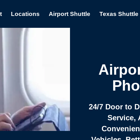
t
Locations
Airport Shuttle
Texas Shuttle
Airpor
Pho
24/7 Door to 
Service, 
Convenient,
Vehicles, Bet