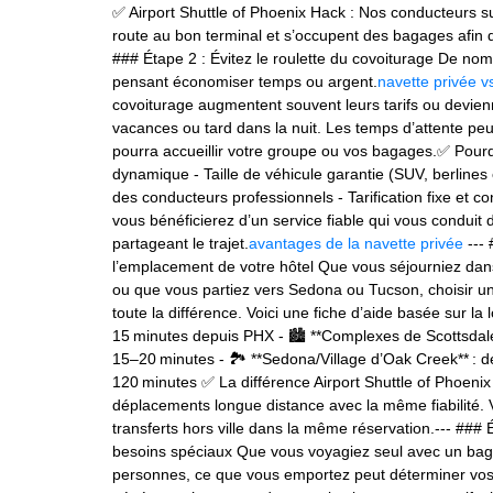
✅ Airport Shuttle of Phoenix Hack : Nos conducteurs sur
route au bon terminal et s’occupent des bagages afin 
### Étape 2 : Évitez le roulette du covoiturage De no
pensant économiser temps ou argent.
navette privée v
covoiturage augmentent souvent leurs tarifs ou devienn
vacances ou tard dans la nuit. Les temps d’attente peuv
pourra accueillir votre groupe ou vos bagages.✅ Pourqu
dynamique - Taille de véhicule garantie (SUV, berlines
des conducteurs professionnels - Tarification fixe et c
vous bénéficierez d’un service fiable qui vous conduit
partageant le trajet.
avantages de la navette privée
--- 
l’emplacement de votre hôtel Que vous séjourniez dan
ou que vous partiez vers Sedona ou Tucson, choisir un se
toute la différence. Voici une fiche d’aide basée sur la lo
15 minutes depuis PHX - 🏙️ **Complexes de Scottsdale
15–20 minutes - 🏞️ **Sedona/Village d’Oak Creek** : d
120 minutes ✅ La différence Airport Shuttle of Phoenix 
déplacements longue distance avec la même fiabilité. 
transferts hors ville dans la même réservation.--- ### 
besoins spéciaux Que vous voyagiez seul avec un baga
personnes, ce que vous emportez peut déterminer vos 