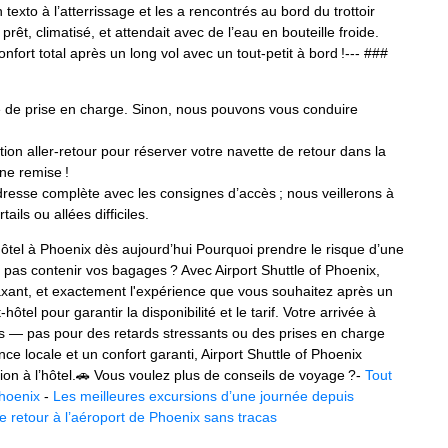
exto à l’atterrissage et les a rencontrés au bord du trottoir
rêt, climatisé, et attendait avec de l’eau en bouteille froide.
fort total après un long vol avec un tout‑petit à bord !--- ###
e de prise en charge. Sinon, nous pouvons vous conduire
ion aller‑retour pour réserver votre navette de retour dans la
ne remise !
resse complète avec les consignes d’accès ; nous veillerons à
ils ou allées difficiles.
tel à Phoenix dès aujourd’hui Pourquoi prendre le risque d’une
 pas contenir vos bagages ? Avec Airport Shuttle of Phoenix,
elaxant, et exactement l'expérience que vous souhaitez après un
el pour garantir la disponibilité et le tarif. Votre arrivée à
s — pas pour des retards stressants ou des prises en charge
e locale et un confort garanti, Airport Shuttle of Phoenix
avion à l’hôtel.🚗 Vous voulez plus de conseils de voyage ?‑
Tout
Phoenix
‑
Les meilleures excursions d’une journée depuis
 retour à l’aéroport de Phoenix sans tracas