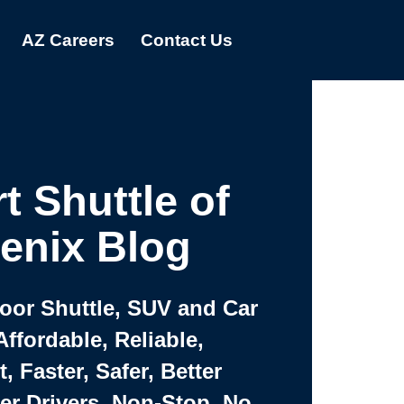
AZ Careers
Contact Us
t Shuttle of
enix Blog
Door Shuttle, SUV and Car
Affordable, Reliable,
 Faster, Safer, Better
ter Drivers, Non-Stop, No