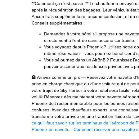
**Comment ça s’est passé :** Le chauffeur a envoyé un t
après la récupération des bagages. Leur véhicule était p
Aucun frais supplémentaire, aucune confusion, et un con
Conseils supplémentaires :
Demandez à votre hôtel s’il propose une navett
directement à l’entrée sans aucune contrainte.
Vous voyagez depuis Phoenix ? Utilisez notre opt
même réservation – vous pourriez bénéficier d’u
Vous séjournez dans un AirBnB ? Fournissez l’ad
pouvoir accéder aux résidences privées avec porta
🏨 Arrivez comme un pro — Réservez votre navette d’hô
prise en charge chaotique ou d’une voiture qui ne peut
votre trajet de Sky Harbor à votre hôtel sera facile, r
vol.📅 Réservez dès maintenant votre navette aéroport-hôt
Phoenix doit rester mémorable pour les bonnes raison
confuses. Avec des chauffeurs experts, une connaissanc
transforme votre arrivée en une transition fluide de l’
ce qu’il faut savoir sur les terminaux de l’aéroport de 
Phoenix en navette
‑
Comment réserver une navette de