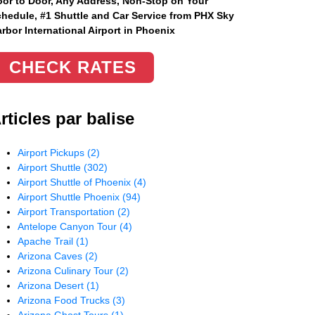
or to Door, Any Address
, Non-Stop on Your
hedule, #1 Shuttle and Car Service from PHX Sky
rbor International Airport in Phoenix
CHECK RATES
rticles par balise
Airport Pickups
(2)
Airport Shuttle
(302)
Airport Shuttle of Phoenix
(4)
Airport Shuttle Phoenix
(94)
Airport Transportation
(2)
Antelope Canyon Tour
(4)
Apache Trail
(1)
Arizona Caves
(2)
Arizona Culinary Tour
(2)
Arizona Desert
(1)
Arizona Food Trucks
(3)