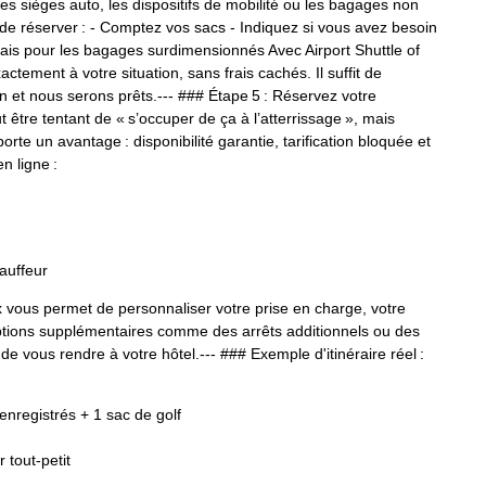
 sièges auto, les dispositifs de mobilité ou les bagages non
de réserver : - Comptez vos sacs - Indiquez si vous avez besoin
rais pour les bagages surdimensionnés Avec Airport Shuttle of
tement à votre situation, sans frais cachés. Il suffit de
on et nous serons prêts.--- ### Étape 5 : Réservez votre
t être tentant de « s’occuper de ça à l’atterrissage », mais
orte un avantage : disponibilité garantie, tarification bloquée et
n ligne :
hauffeur
x vous permet de personnaliser votre prise en charge, votre
options supplémentaires comme des arrêts additionnels ou des
de vous rendre à votre hôtel.--- ### Exemple d'itinéraire réel :
enregistrés + 1 sac de golf
 tout‑petit