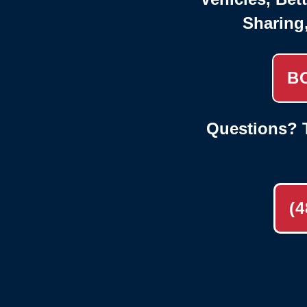
Sharing
B
Questions? T
(4