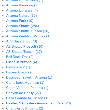
Arizona Ghost Tours
(1)
Arizona Kayaking
(2)
Arizona Libraries
(4)
Arizona Nature
(60)
Arizona Park
(10)
Arizona Shuttle
(284)
Arizona Shuttle Tucson
(16)
Arizona Wedding Venues
(1)
ATV Desert Tour
(3)
AZ Shuttle Prescott
(30)
AZ Shuttle Tucson
(17)
Bell Rock Trail
(2)
Biking in Arizona
(4)
Biosphere 2
(1)
Bisbee Arizona
(6)
Business Travel in Arizona
(1)
Camelback Mountain
(1)
Camp Verde to Phoenix
(1)
Canyon de Chelly
(27)
Casa Grande to Tucson
(16)
Castles N Coasters Amusement Park
(28)
Chandler to Phoenix
(2)