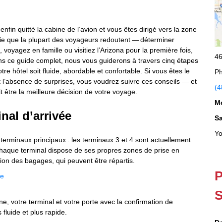
nfin quitté la cabine de l’avion et vous êtes dirigé vers la zone
ie que la plupart des voyageurs redoutent — déterminer
oyagez en famille ou visitiez l’Arizona pour la première fois,
46
ans ce guide complet, nous vous guiderons à travers cinq étapes
tre hôtel soit fluide, abordable et confortable. Si vous êtes le
Ph
 et l’absence de surprises, vous voudrez suivre ces conseils — et
(4
t être la meilleure décision de votre voyage.
M
nal d’arrivée
S
Yo
 terminaux principaux : les terminaux 3 et 4 sont actuellement
 Chaque terminal dispose de ses propres zones de prise en
on des bagages, qui peuvent être répartis.
P
ée
S
e, votre terminal et votre porte avec la confirmation de
 fluide et plus rapide.