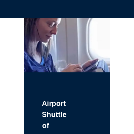
Airport
Shuttle
of