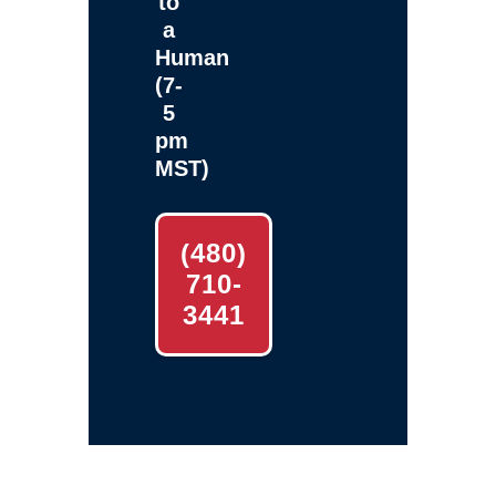
to
a
Human
(7-
5
pm
MST)
(480)
710-
3441