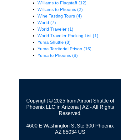
Williams to Flagstaff
(12)
Williams to Phoenix
(2)
Wine Tasting Tours
(4)
World
(7)
World Traveler
(1)
World Traveler Packing List
(1)
Yuma Shuttle
(8)
Yuma Territorial Prison
(16)
Yuma to Phoenix
(8)
Copyright © 2025 from Airport Shuttle of
Phoenix LLC in Arizona | AZ - All Rights
Reserved.
4600 E Washington St Ste 300
Phoenix
AZ 85034 US