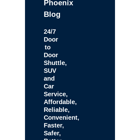
Phoenix
Blog
24/7
Door
to
Door
Shuttle,
SUV
and
Car
Service,
Affordable,
Reliable,
Convenient,
Faster,
Safer,