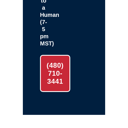
to
a
Human
(7-
5
pm
MST)
(480)
710-
3441