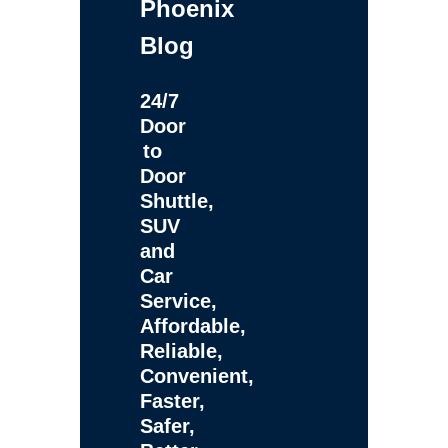
Phoenix
Blog
24/7
Door
to
Door
Shuttle,
SUV
and
Car
Service,
Affordable,
Reliable,
Convenient,
Faster,
Safer,