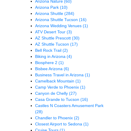
Arizona Nature
(60)
Arizona Park
(10)
Arizona Shuttle
(284)
Arizona Shuttle Tucson
(16)
Arizona Wedding Venues
(1)
ATV Desert Tour
(3)
AZ Shuttle Prescott
(30)
AZ Shuttle Tucson
(17)
Bell Rock Trail
(2)
Biking in Arizona
(4)
Biosphere 2
(1)
Bisbee Arizona
(6)
Business Travel in Arizona
(1)
Camelback Mountain
(1)
Camp Verde to Phoenix
(1)
Canyon de Chelly
(27)
Casa Grande to Tucson
(16)
Castles N Coasters Amusement Park
(28)
Chandler to Phoenix
(2)
Closest Airport to Sedona
(1)
Cruise Tours
(1)