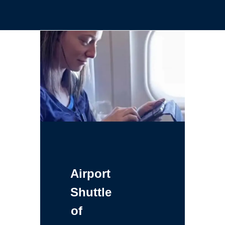
Airport
Shuttle
of