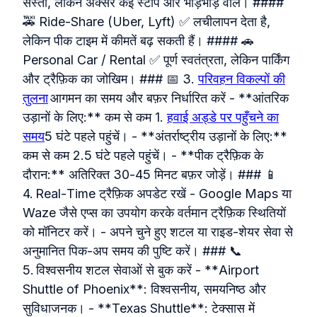
सस्ती, लेकिन अक्सर कई स्टॉप और भीड़भाड़ वाले। ####
🚕 Ride‑Share (Uber, Lyft) ✅ लचीलापन देता है,
लेकिन पीक टाइम में कीमतें बढ़ सकती हैं। #### 🚗
Personal Car / Rental ✅ पूर्ण स्वतंत्रता, लेकिन पार्किंग
और ट्रैफ़िक का जोखिम। ### 📅 3.
परिवहन विकल्पों की
तुलना
आगमन का समय और बफ़र निर्धारित करें - **आंतरिक
उड़ानों के लिए:** कम से कम 1.
हवाई अड्डे पर पहुँचने का
समय
5 घंटे पहले पहुंचें। - **अंतर्राष्ट्रीय उड़ानों के लिए:**
कम से कम 2.5 घंटे पहले पहुंचें। - **पीक ट्रैफ़िक के
दौरान:** अतिरिक्त 30‑45 मिनट बफ़र जोड़ें। ### 📱
4. Real‑Time ट्रैफ़िक अपडेट रखें - Google Maps या
Waze जैसे एप्स का उपयोग करके वर्तमान ट्रैफ़िक स्थितियों
को मॉनिटर करें। - अपने चुने हुए शटल या राइड‑शेयर सेवा से
अनुमानित पिक‑अप समय की पुष्टि करें। ### 📞
5. विश्वसनीय शटल सेवाओं से बुक करें - **Airport
Shuttle of Phoenix**: विश्वसनीय, समयनिष्ठ और
सुविधाजनक। - **Texas Shuttle**: टेक्सास में