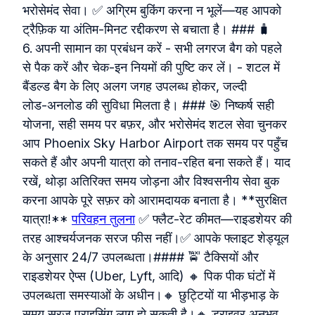
भरोसेमंद सेवा। ✅ अग्रिम बुकिंग करना न भूलें—यह आपको
ट्रैफ़िक या अंतिम‑मिनट रद्दीकरण से बचाता है। ### 🧳
6. अपनी सामान का प्रबंधन करें - सभी लगरज बैग को पहले
से पैक करें और चेक‑इन नियमों की पुष्टि कर लें। - शटल में
बैंडल्ड बैग के लिए अलग जगह उपलब्ध होकर, जल्दी
लोड‑अनलोड की सुविधा मिलता है। ### 🎯 निष्कर्ष सही
योजना, सही समय पर बफ़र, और भरोसेमंद शटल सेवा चुनकर
आप Phoenix Sky Harbor Airport तक समय पर पहुँच
सकते हैं और अपनी यात्रा को तनाव‑रहित बना सकते हैं। याद
रखें, थोड़ा अतिरिक्त समय जोड़ना और विश्वसनीय सेवा बुक
करना आपके पूरे सफ़र को आरामदायक बनाता है। **सुरक्षित
यात्रा!**
परिवहन तुलना
✅ फ्लैट-रेट कीमत—राइडशेयर की
तरह आश्चर्यजनक सरज फीस नहीं।✅ आपके फ्लाइट शेड्यूल
के अनुसार 24/7 उपलब्धता।#### 🚖 टैक्सियों और
राइडशेयर ऐप्स (Uber, Lyft, आदि) 🔸 पिक पीक घंटों में
उपलब्धता समस्याओं के अधीन।🔸 छुट्टियों या भीड़भाड़ के
समय सरज प्राइसिंग लागू हो सकती है।🔸 ड्राइवर अनुभव