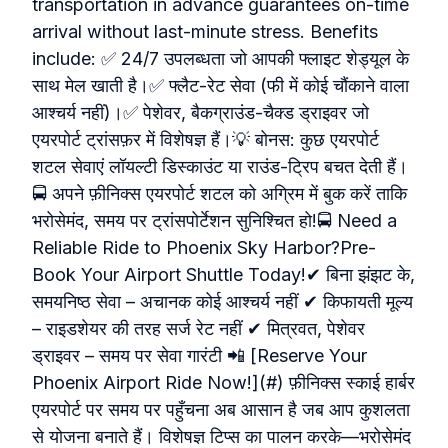
transportation in advance guarantees on-time
arrival without last-minute stress. Benefits
include: ✅ 24/7 उपलब्धता जो आपकी फ्लाइट शेड्यूल के
साथ मेल खाती है।✅ फ्लैट-रेट सेवा (फी में कोई चौंकाने वाला
आश्चर्य नहीं)।✅ पेशेवर, बैकग्राउंड-चैक्ड ड्राइवर जो
एयरपोर्ट ट्रांसफ़र में विशेषज्ञ हैं।💡 बोनस: कुछ एयरपोर्ट
शटल सेवाएं लॉयल्टी डिस्काउंट या राउंड-ट्रिप बचत देती हैं।
🚍 अपने फ़ीनिक्स एयरपोर्ट शटल को अग्रिम में बुक करें ताकि
भरोसेमंद, समय पर ट्रांसपोर्टेशन सुनिश्चित हो!🚍 Need a
Reliable Ride to Phoenix Sky Harbor?Pre-
Book Your Airport Shuttle Today!✔ बिना झंझट के,
समयनिष्ठ सेवा – अचानक कोई आश्चर्य नहीं ✔ किफायती मूल्य
– राइडशेयर की तरह सर्ज रेट नहीं ✔ मित्रवत, पेशेवर
ड्राइवर – समय पर सेवा गारंटी 📲 [Reserve Your
Phoenix Airport Ride Now!](#) फ़ीनिक्स स्काई हार्बर
एयरपोर्ट पर समय पर पहुँचना अब आसान है जब आप कुशलता
से योजना बनाते हैं। विशेषज्ञ टिप्स का पालन करके—भरोसेमंद