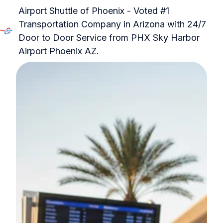
Airport Shuttle of Phoenix - Voted #1
Transportation Company in Arizona with 24/7
Door to Door Service from PHX Sky Harbor
हो
Airport Phoenix AZ.
म
पे
ज