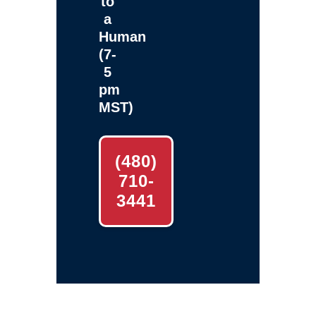
to
a
Human
(7-
5
pm
MST)
(480)
710-
3441