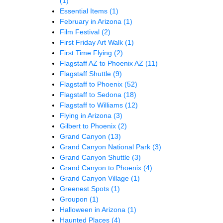
(1)
Essential Items
(1)
February in Arizona
(1)
Film Festival
(2)
First Friday Art Walk
(1)
First Time Flying
(2)
Flagstaff AZ to Phoenix AZ
(11)
Flagstaff Shuttle
(9)
Flagstaff to Phoenix
(52)
Flagstaff to Sedona
(18)
Flagstaff to Williams
(12)
Flying in Arizona
(3)
Gilbert to Phoenix
(2)
Grand Canyon
(13)
Grand Canyon National Park
(3)
Grand Canyon Shuttle
(3)
Grand Canyon to Phoenix
(4)
Grand Canyon Village
(1)
Greenest Spots
(1)
Groupon
(1)
Halloween in Arizona
(1)
Haunted Places
(4)