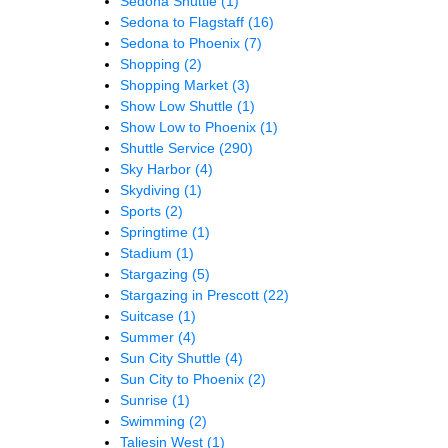
Sedona Shuttle
(1)
Sedona to Flagstaff
(16)
Sedona to Phoenix
(7)
Shopping
(2)
Shopping Market
(3)
Show Low Shuttle
(1)
Show Low to Phoenix
(1)
Shuttle Service
(290)
Sky Harbor
(4)
Skydiving
(1)
Sports
(2)
Springtime
(1)
Stadium
(1)
Stargazing
(5)
Stargazing in Prescott
(22)
Suitcase
(1)
Summer
(4)
Sun City Shuttle
(4)
Sun City to Phoenix
(2)
Sunrise
(1)
Swimming
(2)
Taliesin West
(1)