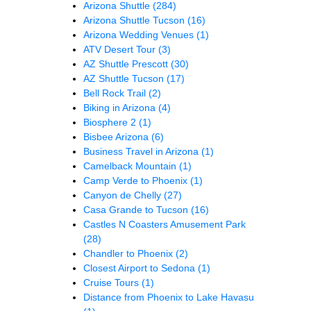
Arizona Shuttle
(284)
Arizona Shuttle Tucson
(16)
Arizona Wedding Venues
(1)
ATV Desert Tour
(3)
AZ Shuttle Prescott
(30)
AZ Shuttle Tucson
(17)
Bell Rock Trail
(2)
Biking in Arizona
(4)
Biosphere 2
(1)
Bisbee Arizona
(6)
Business Travel in Arizona
(1)
Camelback Mountain
(1)
Camp Verde to Phoenix
(1)
Canyon de Chelly
(27)
Casa Grande to Tucson
(16)
Castles N Coasters Amusement Park
(28)
Chandler to Phoenix
(2)
Closest Airport to Sedona
(1)
Cruise Tours
(1)
Distance from Phoenix to Lake Havasu