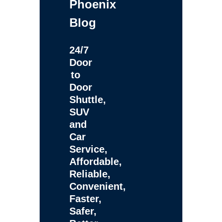
Phoenix
Blog
24/7
Door
to
Door
Shuttle,
SUV
and
Car
Service,
Affordable,
Reliable,
Convenient,
Faster,
Safer,