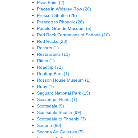
Pivot Point
(2)
Places in Whiskey Row
(28)
Prescott Shuttle
(28)
Prescott to Phoenix
(28)
Pueblo Grande Museum
(5)
Red Rock Formations of Sedona
(10)
Red Rocks
(23)
Resorts
(1)
Restaurants
(13)
Rides
(1)
Roadtrip
(72)
Rooftop Bars
(1)
Rosson House Museum
(1)
Ruby
(1)
Saguaro National Park
(19)
Scavenger Hunts
(1)
Scottsdale
(9)
Scottsdale Shuttle
(99)
Scottsdale to Phoenix
(3)
Sedona
(60)
Sedona Art Galleries
(5)