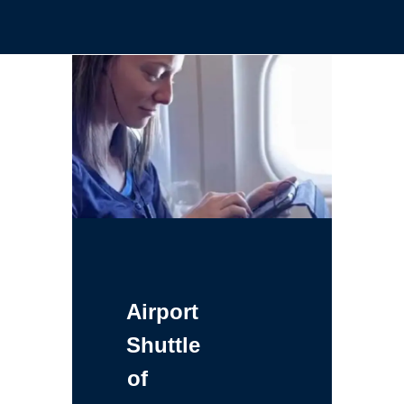
Airport
Shuttle
of