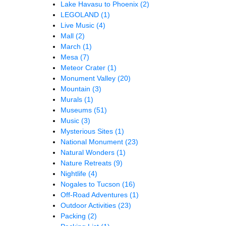
Lake Havasu to Phoenix
(2)
LEGOLAND
(1)
Live Music
(4)
Mall
(2)
March
(1)
Mesa
(7)
Meteor Crater
(1)
Monument Valley
(20)
Mountain
(3)
Murals
(1)
Museums
(51)
Music
(3)
Mysterious Sites
(1)
National Monument
(23)
Natural Wonders
(1)
Nature Retreats
(9)
Nightlife
(4)
Nogales to Tucson
(16)
Off-Road Adventures
(1)
Outdoor Activities
(23)
Packing
(2)