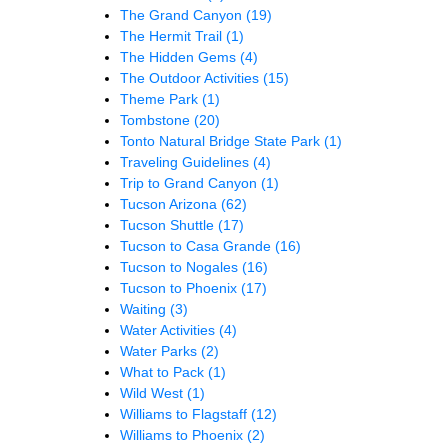
The Grand Canyon
(19)
The Hermit Trail
(1)
The Hidden Gems
(4)
The Outdoor Activities
(15)
Theme Park
(1)
Tombstone
(20)
Tonto Natural Bridge State Park
(1)
Traveling Guidelines
(4)
Trip to Grand Canyon
(1)
Tucson Arizona
(62)
Tucson Shuttle
(17)
Tucson to Casa Grande
(16)
Tucson to Nogales
(16)
Tucson to Phoenix
(17)
Waiting
(3)
Water Activities
(4)
Water Parks
(2)
What to Pack
(1)
Wild West
(1)
Williams to Flagstaff
(12)
Williams to Phoenix
(2)