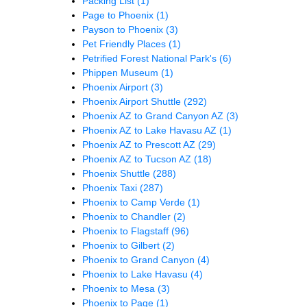
Packing List
(1)
Page to Phoenix
(1)
Payson to Phoenix
(3)
Pet Friendly Places
(1)
Petrified Forest National Park's
(6)
Phippen Museum
(1)
Phoenix Airport
(3)
Phoenix Airport Shuttle
(292)
Phoenix AZ to Grand Canyon AZ
(3)
Phoenix AZ to Lake Havasu AZ
(1)
Phoenix AZ to Prescott AZ
(29)
Phoenix AZ to Tucson AZ
(18)
Phoenix Shuttle
(288)
Phoenix Taxi
(287)
Phoenix to Camp Verde
(1)
Phoenix to Chandler
(2)
Phoenix to Flagstaff
(96)
Phoenix to Gilbert
(2)
Phoenix to Grand Canyon
(4)
Phoenix to Lake Havasu
(4)
Phoenix to Mesa
(3)
Phoenix to Page
(1)