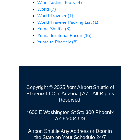
Wine Tasting Tours
(4)
World
(7)
World Traveler
(1)
World Traveler Packing List
(1)
Yuma Shuttle
(8)
Yuma Territorial Prison
(16)
Yuma to Phoenix
(8)
Copyright © 2025 from Airport Shuttle of
Phoenix LLC in Arizona | AZ - All Rights
Reserved.
4600 E Washington St Ste 300
Phoenix
AZ 85034 US
Airport Shuttle Any Address or Door in
the State on Your Schedule 24/7