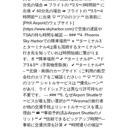
分先の場合 ➡ フライトの **2.5〜3時間前** に
出発 ✔ 60分先の場合 ➡ フライトの **3.5〜4
時間前** に出発 💡 **プロのコツ:** 出発前に
[PHX Airportのウェブサイト]
(https://www.skyharbor.com)で空港の遅延や
TSAの待ち時間を確認 --- ### **4. Phoenix
Sky Harborでの降車場所** 🔹 **ターミナル3
とターミナル4は最も混雑するターミナル**—
行き先を知っていれば時間短縮に繋がりま
す。🚪 **降車場所:** ✔ **ターミナル3** – **ド
ア3＆5**（手荷物受取側） ✔ **ターミナル4**
– **北側・南側のカーブサイド（ご利用の航空
会社のエリアをご確認ください）** 💡 **プロ
のコツ:** シャトルサービスは **優先レーン**
があり、ライドシェアとは異なり許可待ちが
不要です。 --- ### **5. なぜAirport Shuttleサ
ービスが最も賢い選択か** **Arizonaの旅行者
が他の交通手段よりシャトルサービスを選ぶ
理由:** 🚐 **事前予約済みAirport Shuttleのメ
リット** ✔ **信頼できるピックアップ時間**—
事前に交通渋滞を計算 ✔ **時間通りの保証**