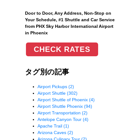
Door to Door, Any Address
, Non-Stop on
Your Schedule, #1 Shuttle and Car Service
from PHX Sky Harbor International Airport
in Phoenix
CHECK RATES
タグ別の記事
Airport Pickups
(2)
Airport Shuttle
(302)
Airport Shuttle of Phoenix
(4)
Airport Shuttle Phoenix
(94)
Airport Transportation
(2)
Antelope Canyon Tour
(4)
Apache Trail
(1)
Arizona Caves
(2)
Arizona Culinary Tour
(2)