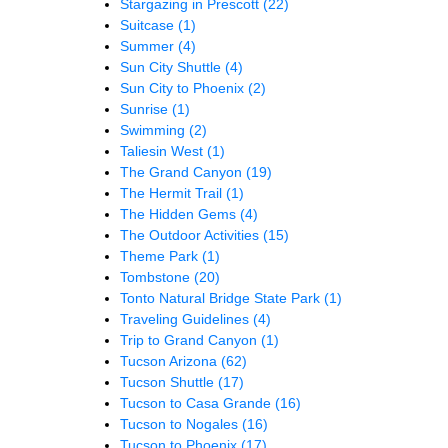
Stargazing in Prescott
(22)
Suitcase
(1)
Summer
(4)
Sun City Shuttle
(4)
Sun City to Phoenix
(2)
Sunrise
(1)
Swimming
(2)
Taliesin West
(1)
The Grand Canyon
(19)
The Hermit Trail
(1)
The Hidden Gems
(4)
The Outdoor Activities
(15)
Theme Park
(1)
Tombstone
(20)
Tonto Natural Bridge State Park
(1)
Traveling Guidelines
(4)
Trip to Grand Canyon
(1)
Tucson Arizona
(62)
Tucson Shuttle
(17)
Tucson to Casa Grande
(16)
Tucson to Nogales
(16)
Tucson to Phoenix
(17)