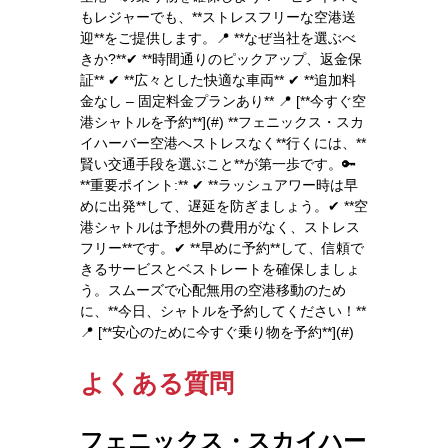
もレジャーでも、**ストレスフリーな空港送
迎**をご提供します。📍 **なぜ当社を選ぶべ
きか?**✔ **時間通りのピックアップ、返金保
証** ✔ **広々とした快適な車両** ✔ **追加料
金なし – 固定料金プランあり** 📍 [**今すぐ空
港シャトルを予約**](#) **フェニックス・スカ
イハーバー空港へストレスなく**行くには、**
賢い交通手段を選ぶこと**が第一歩です。🔑
**重要ポイント:** ✔ **ラッシュアワー時は早
めに出発**して、遅延を防ぎましょう。✔ **空
港シャトルは予想外の費用がなく、ストレス
フリー**です。✔ **早めに予約**して、信頼で
きるサービスとベストレートを確保しましょ
う。スムーズで心配無用の空港移動のため
に、**今日、シャトルを予約してください！**
📍 [**安心のために今すぐ乗り物を予約**](#)
よくある質問
フェニックス・スカイハー