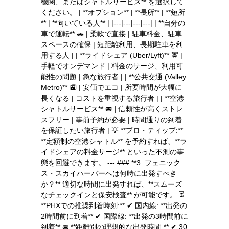
機関、またはシャトルサービス** を選択して
ください。 | **オプション** | **長所** | **短所
** | **向いている人** | |---|---|---|---| | **自分の
車で運転** 🚗 | 柔軟で直接 | 駐車料金、駐車
スペースの確保 | 短距離利用、長期駐車を利
用する人 | | **ライドシェア (Uber/Lyft)** 🚖 |
手軽でオンデマンド | 料金のサージ、利用可
能性の問題 | 急な旅行者 | | **公共交通 (Valley
Metro)** 🚉 | 安価でエコ | 所要時間が大幅に
長くなる | コストを重視する旅行者 | | **空港
シャトルサービス** 🚐 | 信頼性が高くストレ
スフリー | 事前予約が必要 | 時間通りの到着
を保証したい旅行者 | 💡 **プロ・ティップ:**
**定額制の空港シャトル** を予約すれば、**ラ
イドシェアの料金サージ** といった不測の事
態を回避できます。 --- ### **3. フェニック
ス・スカイハーバーへは何時に出発すべき
か？** 適切な時間に出発すれば、**スムーズ
なチェックインと保安検査** が可能です。 ⏳
**PHXでの推奨到着時刻:** ✔ 国内線: **出発の
2時間前に到着** ✔ 国際線: **出発の3時間前に
到着** 🚘 **距離別の理想的な出発時間:** ✔ 30