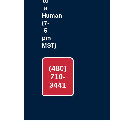
to
a
Human
(7-
5
pm
MST)
(480)
710-
3441