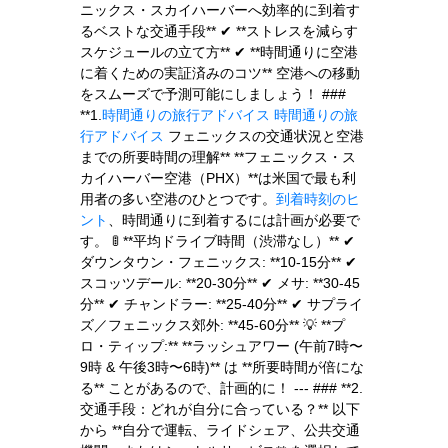
ニックス・スカイハーバーへ効率的に到着す
るベストな交通手段** ✔ **ストレスを減らす
スケジュールの立て方** ✔ **時間通りに空港
に着くための実証済みのコツ** 空港への移動
をスムーズで予測可能にしましょう！ ###
**1.
時間通りの旅行アドバイス
時間通りの旅
行アドバイス
フェニックスの交通状況と空港
までの所要時間の理解** **フェニックス・ス
カイハーバー空港（PHX）**は米国で最も利
用者の多い空港のひとつです。
到着時刻のヒ
ント
、時間通りに到着するには計画が必要で
す。 🚦 **平均ドライブ時間（渋滞なし）** ✔
ダウンタウン・フェニックス: **10‑15分** ✔
スコッツデール: **20‑30分** ✔ メサ: **30‑45
分** ✔ チャンドラー: **25‑40分** ✔ サプライ
ズ／フェニックス郊外: **45‑60分** 💡 **プ
ロ・ティップ:** **ラッシュアワー (午前7時〜
9時 & 午後3時〜6時)** は **所要時間が倍にな
る** ことがあるので、計画的に！ --- ### **2.
交通手段：どれが自分に合っている？** 以下
から **自分で運転、ライドシェア、公共交通