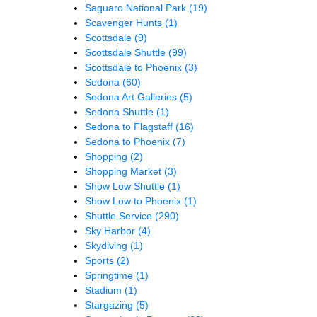
Saguaro National Park
(19)
Scavenger Hunts
(1)
Scottsdale
(9)
Scottsdale Shuttle
(99)
Scottsdale to Phoenix
(3)
Sedona
(60)
Sedona Art Galleries
(5)
Sedona Shuttle
(1)
Sedona to Flagstaff
(16)
Sedona to Phoenix
(7)
Shopping
(2)
Shopping Market
(3)
Show Low Shuttle
(1)
Show Low to Phoenix
(1)
Shuttle Service
(290)
Sky Harbor
(4)
Skydiving
(1)
Sports
(2)
Springtime
(1)
Stadium
(1)
Stargazing
(5)