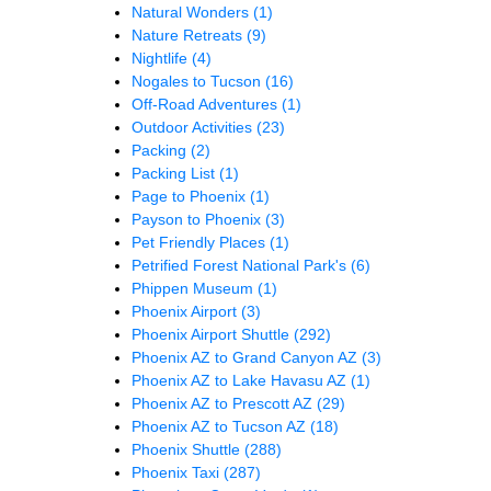
Natural Wonders
(1)
Nature Retreats
(9)
Nightlife
(4)
Nogales to Tucson
(16)
Off-Road Adventures
(1)
Outdoor Activities
(23)
Packing
(2)
Packing List
(1)
Page to Phoenix
(1)
Payson to Phoenix
(3)
Pet Friendly Places
(1)
Petrified Forest National Park's
(6)
Phippen Museum
(1)
Phoenix Airport
(3)
Phoenix Airport Shuttle
(292)
Phoenix AZ to Grand Canyon AZ
(3)
Phoenix AZ to Lake Havasu AZ
(1)
Phoenix AZ to Prescott AZ
(29)
Phoenix AZ to Tucson AZ
(18)
Phoenix Shuttle
(288)
Phoenix Taxi
(287)