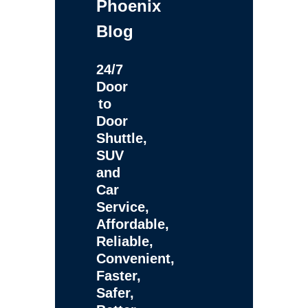
Phoenix
Blog
24/7
Door
to
Door
Shuttle,
SUV
and
Car
Service,
Affordable,
Reliable,
Convenient,
Faster,
Safer,