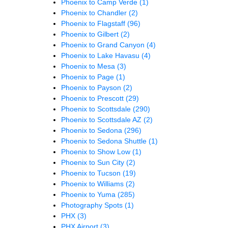
Phoenix to Camp Verde
(1)
Phoenix to Chandler
(2)
Phoenix to Flagstaff
(96)
Phoenix to Gilbert
(2)
Phoenix to Grand Canyon
(4)
Phoenix to Lake Havasu
(4)
Phoenix to Mesa
(3)
Phoenix to Page
(1)
Phoenix to Payson
(2)
Phoenix to Prescott
(29)
Phoenix to Scottsdale
(290)
Phoenix to Scottsdale AZ
(2)
Phoenix to Sedona
(296)
Phoenix to Sedona Shuttle
(1)
Phoenix to Show Low
(1)
Phoenix to Sun City
(2)
Phoenix to Tucson
(19)
Phoenix to Williams
(2)
Phoenix to Yuma
(285)
Photography Spots
(1)
PHX
(3)
PHX Airport
(3)