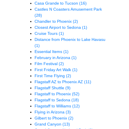
Casa Grande to Tucson
(16)
Castles N Coasters Amusement Park
(28)
Chandler to Phoenix
(2)
Closest Airport to Sedona
(1)
Cruise Tours
(1)
Distance from Phoenix to Lake Havasu
(1)
Essential Items
(1)
February in Arizona
(1)
Film Festival
(2)
First Friday Art Walk
(1)
First Time Flying
(2)
Flagstaff AZ to Phoenix AZ
(11)
Flagstaff Shuttle
(9)
Flagstaff to Phoenix
(52)
Flagstaff to Sedona
(18)
Flagstaff to Williams
(12)
Flying in Arizona
(3)
Gilbert to Phoenix
(2)
Grand Canyon
(13)