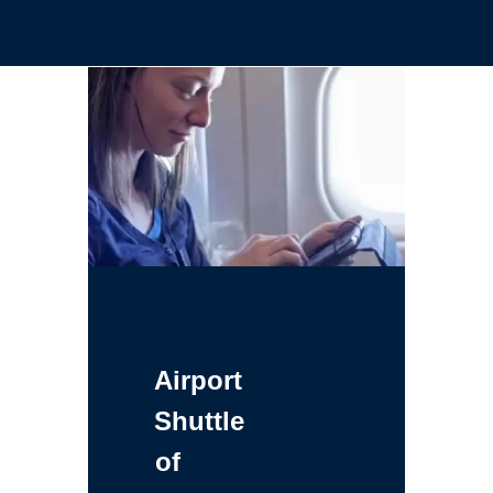
Airport
Shuttle
of