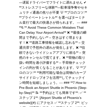
—遅延ドライバーでフライトに遅れません ✔
**ストレスフリーな体験**—駐車場争奪やセキ
ュリティ通過の焦りが不要 💡 **プロのコツ:**
**プライベートシャトル** を選べばターミナ
ル直行で最大の快適さが得られます。 --- ###
**6.** Avoid These Common Mistakes That
Can Delay Your Airport Arrival** ❌ **最後の瞬
間まで予約しない** – 空きはすぐ埋まりま
す！❌ **道路工事情報を確認し忘れる** – 交
通渋滞で予想外の遅れが発生します。❌ **信
頼できないライドシェアアプリに頼る** – 突
然のキャンセルで慌てます。❌ **荷物の取り
扱い時間を過小評価する** – 手荷物チェック
インの列が長くなることがあります。💡 **プ
ロのコツ:** **利用可能な場合は荷物のカーブ
サイドドロップオフを活用**してチェックイ
ン時間を短縮しましょう。--- ### **7.How to
Pre-Book an Airport Shuttle in Phoenix (Step-
by-Step)** 📝 **予約はとても簡単です**: ✅ **
ステップ 1**: [Airport Shuttle of Phoenix’s
website](#) にアクセス ✅ **ステップ 2**: ピッ