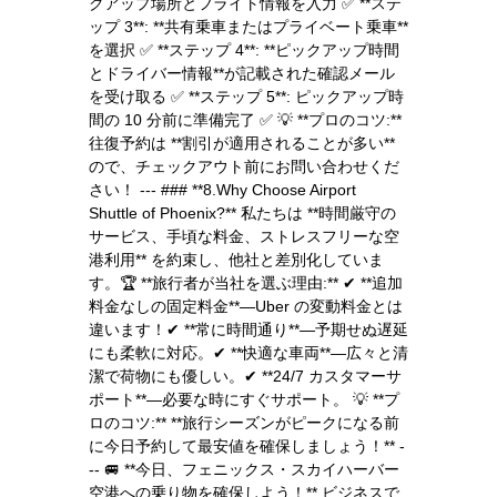
クアップ場所とフライト情報を入力 ✅ **ステ
ップ 3**: **共有乗車またはプライベート乗車**
を選択 ✅ **ステップ 4**: **ピックアップ時間
とドライバー情報**が記載された確認メール
を受け取る ✅ **ステップ 5**: ピックアップ時
間の 10 分前に準備完了 ✅ 💡 **プロのコツ:**
往復予約は **割引が適用されることが多い**
ので、チェックアウト前にお問い合わせくだ
さい！ --- ### **8.Why Choose Airport
Shuttle of Phoenix?** 私たちは **時間厳守の
サービス、手頃な料金、ストレスフリーな空
港利用** を約束し、他社と差別化していま
す。🏆 **旅行者が当社を選ぶ理由:** ✔ **追加
料金なしの固定料金**—Uber の変動料金とは
違います！✔ **常に時間通り**—予期せぬ遅延
にも柔軟に対応。✔ **快適な車両**—広々と清
潔で荷物にも優しい。✔ **24/7 カスタマーサ
ポート**—必要な時にすぐサポート。 💡 **プ
ロのコツ:** **旅行シーズンがピークになる前
に今日予約して最安値を確保しましょう！** -
-- 🚐 **今日、フェニックス・スカイハーバー
空港への乗り物を確保しよう！** ビジネスで