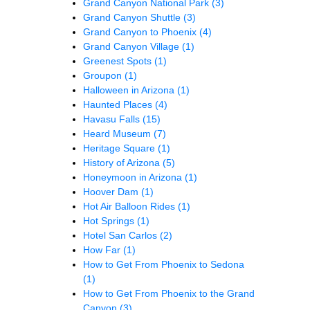
Grand Canyon National Park
(3)
Grand Canyon Shuttle
(3)
Grand Canyon to Phoenix
(4)
Grand Canyon Village
(1)
Greenest Spots
(1)
Groupon
(1)
Halloween in Arizona
(1)
Haunted Places
(4)
Havasu Falls
(15)
Heard Museum
(7)
Heritage Square
(1)
History of Arizona
(5)
Honeymoon in Arizona
(1)
Hoover Dam
(1)
Hot Air Balloon Rides
(1)
Hot Springs
(1)
Hotel San Carlos
(2)
How Far
(1)
How to Get From Phoenix to Sedona
(1)
How to Get From Phoenix to the Grand
Canyon
(3)