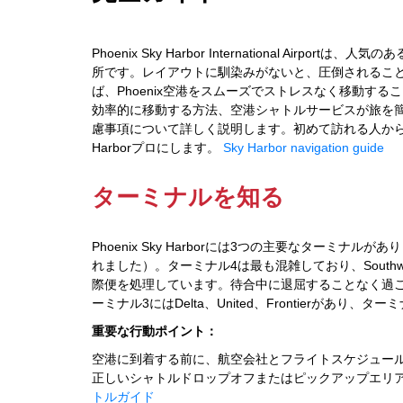
Phoenix Sky Harbor International A
所です。レイアウトに馴染みがないと、圧倒されるこ
ば、Phoenix空港をスムーズでストレスなく移動するこ
効率的に移動する方法、空港シャトルサービスが旅を
慮事項について詳しく説明します。初めて訪れる人から熟練
Harborプロにします。
Sky Harbor navigation guide
ターミナルを知る
Phoenix Sky Harborには3つの主要なターミ
れました）。ターミナル4は最も混雑しており、Southwest、
際便を処理しています。待合中に退屈することなく過
ーミナル3にはDelta、United、Frontierがあ
重要な行動ポイント：
空港に到着する前に、航空会社とフライトスケジュー
正しいシャトルドロップオフまたはピックアップエリ
トルガイド