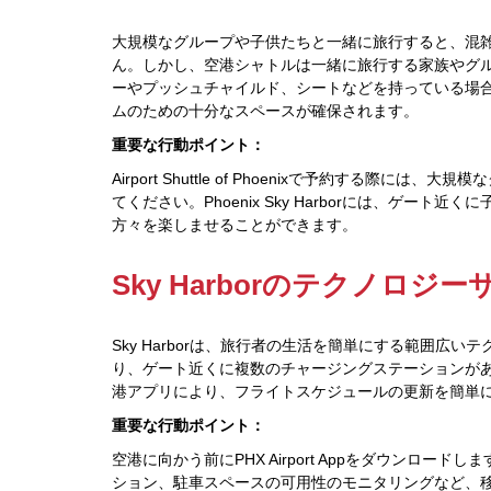
大規模なグループや子供たちと一緒に旅行すると、混
ん。しかし、空港シャトルは一緒に旅行する家族やグ
ーやプッシュチャイルド、シートなどを持っている場合、
ムのための十分なスペースが確保されます。
重要な行動ポイント：
Airport Shuttle of Phoenixで予約する
てください。Phoenix Sky Harborには、ゲ
方々を楽しませることができます。
Sky Harborのテクノロ
Sky Harborは、旅行者の生活を簡単にする範囲広い
り、ゲート近くに複数のチャージングステーションが
港アプリにより、フライトスケジュールの更新を簡単
重要な行動ポイント：
空港に向かう前にPHX Airport Appをダウンロ
ション、駐車スペースの可用性のモニタリングなど、