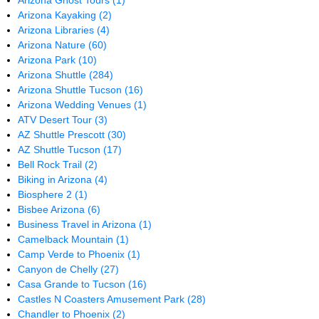
Arizona Ghost Tours
(1)
Arizona Kayaking
(2)
Arizona Libraries
(4)
Arizona Nature
(60)
Arizona Park
(10)
Arizona Shuttle
(284)
Arizona Shuttle Tucson
(16)
Arizona Wedding Venues
(1)
ATV Desert Tour
(3)
AZ Shuttle Prescott
(30)
AZ Shuttle Tucson
(17)
Bell Rock Trail
(2)
Biking in Arizona
(4)
Biosphere 2
(1)
Bisbee Arizona
(6)
Business Travel in Arizona
(1)
Camelback Mountain
(1)
Camp Verde to Phoenix
(1)
Canyon de Chelly
(27)
Casa Grande to Tucson
(16)
Castles N Coasters Amusement Park
(28)
Chandler to Phoenix
(2)