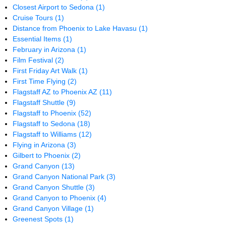
Closest Airport to Sedona
(1)
Cruise Tours
(1)
Distance from Phoenix to Lake Havasu
(1)
Essential Items
(1)
February in Arizona
(1)
Film Festival
(2)
First Friday Art Walk
(1)
First Time Flying
(2)
Flagstaff AZ to Phoenix AZ
(11)
Flagstaff Shuttle
(9)
Flagstaff to Phoenix
(52)
Flagstaff to Sedona
(18)
Flagstaff to Williams
(12)
Flying in Arizona
(3)
Gilbert to Phoenix
(2)
Grand Canyon
(13)
Grand Canyon National Park
(3)
Grand Canyon Shuttle
(3)
Grand Canyon to Phoenix
(4)
Grand Canyon Village
(1)
Greenest Spots
(1)