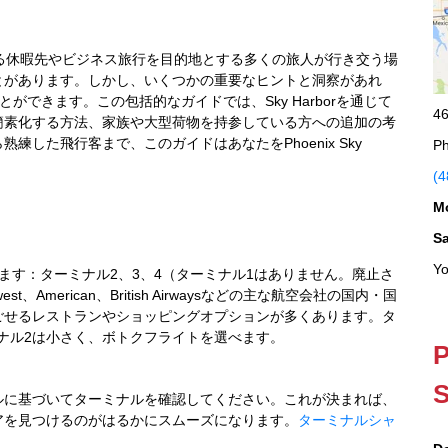
irportは、人気のある休暇先やビジネス旅行を目的地とする多くの旅人が行き交う場
とがあります。しかし、いくつかの重要なヒントと洞察があれ
とができます。この包括的なガイドでは、Sky Harborを通じて
46
簡素化する方法、家族や大型荷物を持参している方への追加の考
した飛行客まで、このガイドはあなたをPhoenix Sky
Ph
(4
M
S
Yo
ナルがあります：ターミナル2、3、4（ターミナル1はありません。廃止さ
American、British Airwaysなどの主な航空会社の国内・国
ごせるレストランやショッピングオプションが多くあります。タ
り、ターミナル2は小さく、ボトクフライトを選べます。
P
S
ルに基づいてターミナルを確認してください。これが決まれば、
アを見つけるのがはるかにスムーズになります。
ターミナルシャ