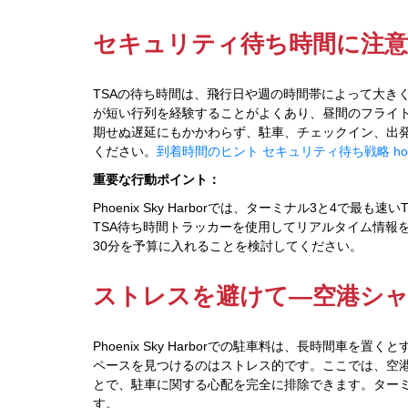
セキュリティ待ち時間に注
TSAの待ち時間は、飛行日や週の時間帯によって大きく異なり
が短い行列を経験することがよくあり、昼間のフライ
期せぬ遅延にもかかわらず、駐車、チェックイン、出
ください。
到着時間のヒント
セキュリティ待ち戦略
ho
重要な行動ポイント：
Phoenix Sky Harborでは、ターミナル3と4
TSA待ち時間トラッカーを使用してリアルタイム情報
30分を予算に入れることを検討してください。
ストレスを避けて—空港シ
Phoenix Sky Harborでの駐車料は、長時間
ペースを見つけるのはストレス的です。ここでは、空
とで、駐車に関する心配を完全に排除できます。ター
す。