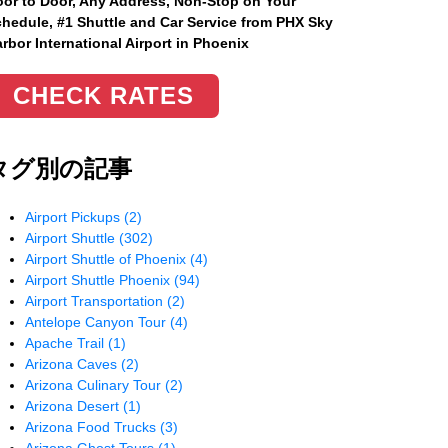
or to Door, Any Address
, Non-Stop on Your
hedule, #1 Shuttle and Car Service from PHX Sky
rbor International Airport in Phoenix
CHECK RATES
タグ別の記事
Airport Pickups
(2)
Airport Shuttle
(302)
Airport Shuttle of Phoenix
(4)
Airport Shuttle Phoenix
(94)
Airport Transportation
(2)
Antelope Canyon Tour
(4)
Apache Trail
(1)
Arizona Caves
(2)
Arizona Culinary Tour
(2)
Arizona Desert
(1)
Arizona Food Trucks
(3)