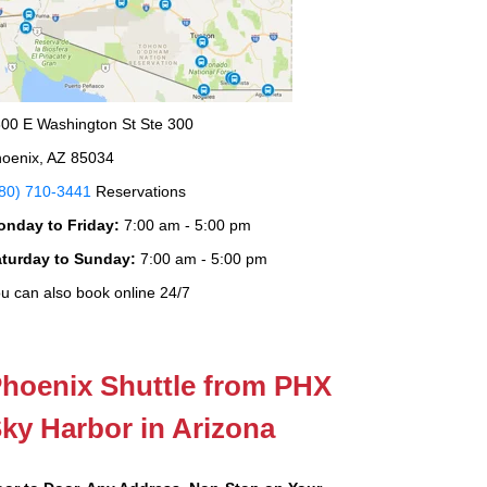
00 E Washington St Ste 300
oenix, AZ 85034
80) 710-3441
Reservations
onday to Friday:
7:00 am - 5:00 pm
aturday to Sunday:
7:00 am - 5:00 pm
u can also book online 24/7
hoenix Shuttle from PHX
ky Harbor in Arizona