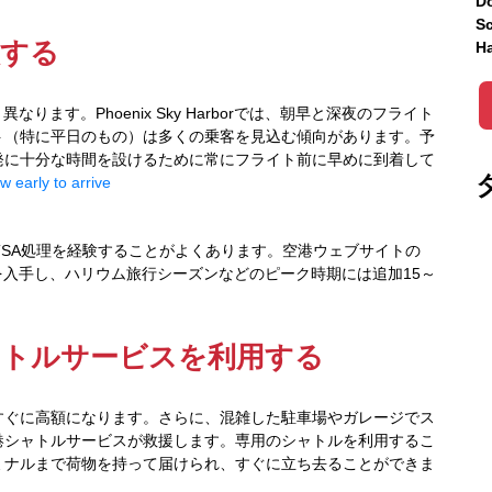
Do
Sc
意する
Ha
ます。Phoenix Sky Harborでは、朝早と深夜のフライト
ト（特に平日のもの）は多くの乗客を見込む傾向があります。予
発に十分な時間を設けるために常にフライト前に早めに到着して
w early to arrive
で最も速いTSA処理を経験することがよくあります。空港ウェブサイトの
を入手し、ハリウム旅行シーズンなどのピーク時期には追加15～
ャトルサービスを利用する
車を置くとすぐに高額になります。さらに、混雑した駐車場やガレージでス
港シャトルサービスが救援します。専用のシャトルを利用するこ
ミナルまで荷物を持って届けられ、すぐに立ち去ることができま