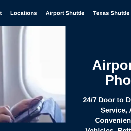
t
Locations
Airport Shuttle
Texas Shuttle
Airpor
Pho
24/7 Door to 
Service, 
Convenient,
Vehicles, Bet