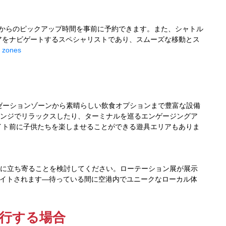
やホテル、事業所からのピックアップ時間を事前に予約できます。また、シャトル
アをナビゲートするスペシャリストであり、スムーズな移動とス
p zones
る
ラクゼーションゾーンから素晴らしい飲食オプションまで豊富な設備
うなロウンジでリラックスしたり、ターミナルを巡るエンゲージングア
イト前に子供たちを楽しませることができる遊具エリアもありま
ジアムに立ち寄ることを検討してください。ローテーション展が展示
イライトされます—待っている間に空港内でユニークなローカル体
行する場合