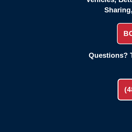
Sharing
B
Questions? T
(4