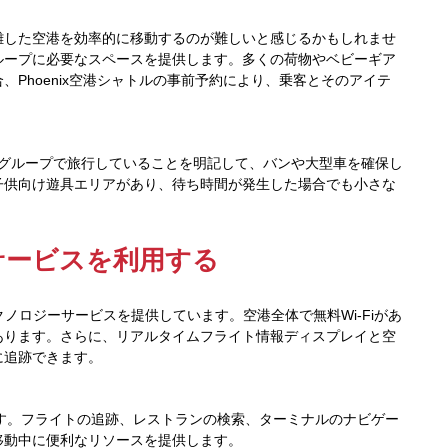
雑した空港を効率的に移動するのが難しいと感じるかもしれませ
ループに必要なスペースを提供します。多くの荷物やベビーギア
Phoenix空港シャトルの事前予約により、乗客とそのアイテ
際には、大規模なグループで旅行していることを明記して、バンや大型車を確保し
ート近くに子供向け遊具エリアがあり、待ち時間が発生した場合でも小さな
ジーサービスを利用する
テクノロジーサービスを提供しています。空港全体で無料Wi-Fiがあ
あります。さらに、リアルタイムフライト情報ディスプレイと空
に追跡できます。
ードします。フライトの追跡、レストランの検索、ターミナルのナビゲー
移動中に便利なリソースを提供します。