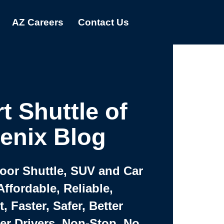
AZ Careers
Contact Us
t Shuttle of
enix Blog
Door Shuttle, SUV and Car
Affordable, Reliable,
 Faster, Safer, Better
ter Drivers, Non-Stop, No