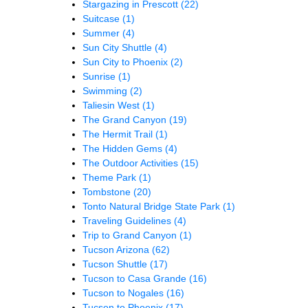
Stargazing in Prescott
(22)
Suitcase
(1)
Summer
(4)
Sun City Shuttle
(4)
Sun City to Phoenix
(2)
Sunrise
(1)
Swimming
(2)
Taliesin West
(1)
The Grand Canyon
(19)
The Hermit Trail
(1)
The Hidden Gems
(4)
The Outdoor Activities
(15)
Theme Park
(1)
Tombstone
(20)
Tonto Natural Bridge State Park
(1)
Traveling Guidelines
(4)
Trip to Grand Canyon
(1)
Tucson Arizona
(62)
Tucson Shuttle
(17)
Tucson to Casa Grande
(16)
Tucson to Nogales
(16)
Tucson to Phoenix
(17)