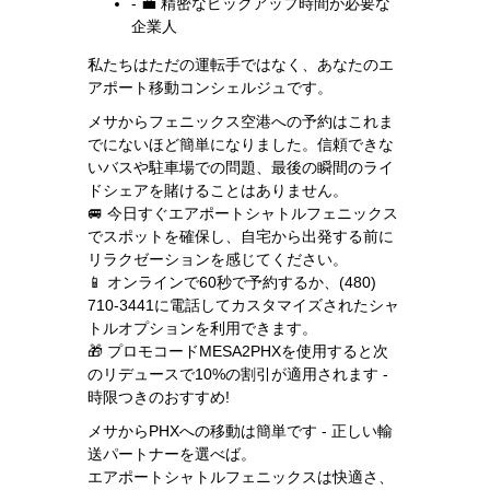
- 💼 精密なピックアップ時間が必要な
企業人
私たちはただの運転手ではなく、あなたのエ
アポート移動コンシェルジュです。
メサからフェニックス空港への予約はこれま
でにないほど簡単になりました。信頼できな
いバスや駐車場での問題、最後の瞬間のライ
ドシェアを賭けることはありません。
🚐 今日すぐエアポートシャトルフェニックス
でスポットを確保し、自宅から出発する前に
リラクゼーションを感じてください。
📱 オンラインで60秒で予約するか、(480)
710-3441に電話してカスタマイズされたシャ
トルオプションを利用できます。
🎁 プロモコードMESA2PHXを使用すると次
のリデュースで10%の割引が適用されます -
時限つきのおすすめ!
メサからPHXへの移動は簡単です - 正しい輸
送パートナーを選べば。
エアポートシャトルフェニックスは快適さ、