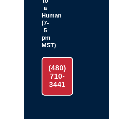
to
a
Human
(7-
5
pm
MST)
(480)
710-
3441