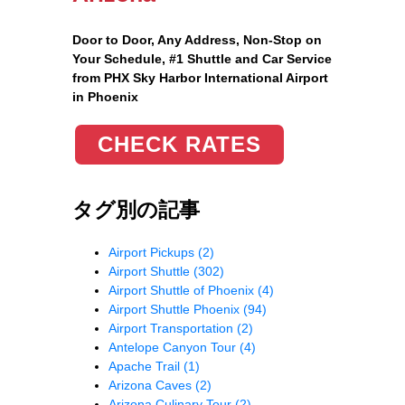
Door to Door, Any Address
, Non-Stop on
Your Schedule, #1 Shuttle and Car Service
from PHX Sky Harbor International Airport
in Phoenix
CHECK RATES
タグ別の記事
Airport Pickups
(2)
Airport Shuttle
(302)
Airport Shuttle of Phoenix
(4)
Airport Shuttle Phoenix
(94)
Airport Transportation
(2)
Antelope Canyon Tour
(4)
Apache Trail
(1)
Arizona Caves
(2)
Arizona Culinary Tour
(2)