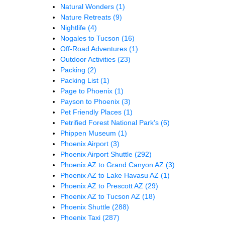
Natural Wonders
(1)
Nature Retreats
(9)
Nightlife
(4)
Nogales to Tucson
(16)
Off-Road Adventures
(1)
Outdoor Activities
(23)
Packing
(2)
Packing List
(1)
Page to Phoenix
(1)
Payson to Phoenix
(3)
Pet Friendly Places
(1)
Petrified Forest National Park's
(6)
Phippen Museum
(1)
Phoenix Airport
(3)
Phoenix Airport Shuttle
(292)
Phoenix AZ to Grand Canyon AZ
(3)
Phoenix AZ to Lake Havasu AZ
(1)
Phoenix AZ to Prescott AZ
(29)
Phoenix AZ to Tucson AZ
(18)
Phoenix Shuttle
(288)
Phoenix Taxi
(287)