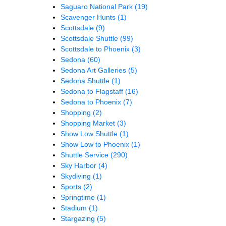
Saguaro National Park
(19)
Scavenger Hunts
(1)
Scottsdale
(9)
Scottsdale Shuttle
(99)
Scottsdale to Phoenix
(3)
Sedona
(60)
Sedona Art Galleries
(5)
Sedona Shuttle
(1)
Sedona to Flagstaff
(16)
Sedona to Phoenix
(7)
Shopping
(2)
Shopping Market
(3)
Show Low Shuttle
(1)
Show Low to Phoenix
(1)
Shuttle Service
(290)
Sky Harbor
(4)
Skydiving
(1)
Sports
(2)
Springtime
(1)
Stadium
(1)
Stargazing
(5)