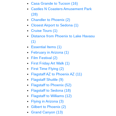
Casa Grande to Tucson
(16)
Castles N Coasters Amusement Park
(28)
Chandler to Phoenix
(2)
Closest Airport to Sedona
(1)
Cruise Tours
(1)
Distance from Phoenix to Lake Havasu
(1)
Essential Items
(1)
February in Arizona
(1)
Film Festival
(2)
First Friday Art Walk
(1)
First Time Flying
(2)
Flagstaff AZ to Phoenix AZ
(11)
Flagstaff Shuttle
(9)
Flagstaff to Phoenix
(52)
Flagstaff to Sedona
(18)
Flagstaff to Williams
(12)
Flying in Arizona
(3)
Gilbert to Phoenix
(2)
Grand Canyon
(13)