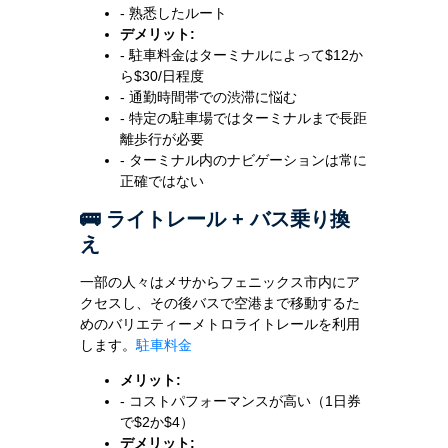
- 熟悉したルート
デメリット:
- 駐車料金はターミナルによって$12か
ら$30/日程度
- 通勤時間帯での渋滞に悩む
- 特定の駐車場ではターミナルまで長距
離歩行が必要
- ターミナル内のナビゲーションは常に
正確ではない
🚌 ライトレール + バス乗り換
え
一部の人々はメサからフェニックス市内にア
クセスし、その後バスで空港まで移動するた
めのバリエティーメトロライトレールを利用
します。
駐車料金
メリット:
- コストパフォーマンスが高い（1日券
で$2か$4）
デメリット: