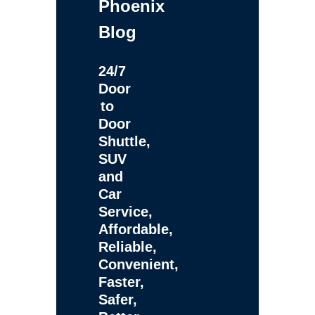
Phoenix
Blog
24/7
Door
to
Door
Shuttle,
SUV
and
Car
Service,
Affordable,
Reliable,
Convenient,
Faster,
Safer,