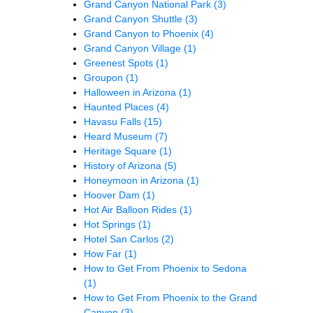
Grand Canyon National Park
(3)
Grand Canyon Shuttle
(3)
Grand Canyon to Phoenix
(4)
Grand Canyon Village
(1)
Greenest Spots
(1)
Groupon
(1)
Halloween in Arizona
(1)
Haunted Places
(4)
Havasu Falls
(15)
Heard Museum
(7)
Heritage Square
(1)
History of Arizona
(5)
Honeymoon in Arizona
(1)
Hoover Dam
(1)
Hot Air Balloon Rides
(1)
Hot Springs
(1)
Hotel San Carlos
(2)
How Far
(1)
How to Get From Phoenix to Sedona
(1)
How to Get From Phoenix to the Grand
Canyon
(3)