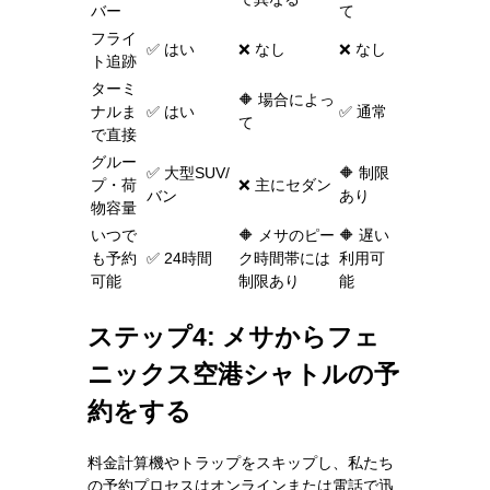
バー
て
フライ
✅ はい
❌ なし
❌ なし
ト追跡
ターミ
🔶 場合によっ
ナルま
✅ はい
✅ 通常
て
で直接
グルー
✅ 大型SUV/
🔶 制限
プ・荷
❌ 主にセダン
バン
あり
物容量
いつで
🔶 メサのピー
🔶 遅い
も予約
✅ 24時間
ク時間帯には
利用可
可能
制限あり
能
ステップ4: メサからフェ
ニックス空港シャトルの予
約をする
料金計算機やトラップをスキップし、私たち
の予約プロセスはオンラインまたは電話で迅