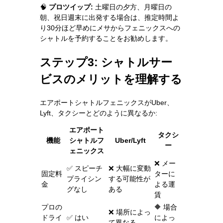
🧠
プロツイップ:
土曜日の夕方、月曜日の
朝、祝日週末に出発する場合は、推定時間よ
り30分ほど早めにメサからフェニックスへの
シャトルを予約することをお勧めします。
ステップ3: シャトルサー
ビスのメリットを理解する
エアポートシャトルフェニックスがUber、
Lyft、タクシーとどのように異なるか:
エアポート
タクシ
機能
シャトルフ
Uber/Lyft
ー
ェニックス
❌ メー
✅ スピーチ
❌ 大幅に変動
固定料
ターに
プライシン
する可能性が
金
よる運
グなし
ある
賃
プロの
🔶 場合
❌ 場所によっ
ドライ
✅ はい
によっ
て異なる