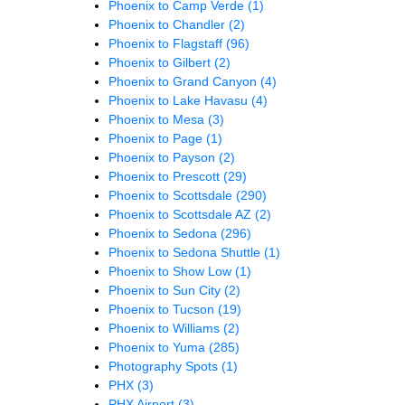
Phoenix to Camp Verde
(1)
Phoenix to Chandler
(2)
Phoenix to Flagstaff
(96)
Phoenix to Gilbert
(2)
Phoenix to Grand Canyon
(4)
Phoenix to Lake Havasu
(4)
Phoenix to Mesa
(3)
Phoenix to Page
(1)
Phoenix to Payson
(2)
Phoenix to Prescott
(29)
Phoenix to Scottsdale
(290)
Phoenix to Scottsdale AZ
(2)
Phoenix to Sedona
(296)
Phoenix to Sedona Shuttle
(1)
Phoenix to Show Low
(1)
Phoenix to Sun City
(2)
Phoenix to Tucson
(19)
Phoenix to Williams
(2)
Phoenix to Yuma
(285)
Photography Spots
(1)
PHX
(3)
PHX Airport
(3)