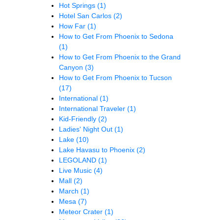
Hot Springs
(1)
Hotel San Carlos
(2)
How Far
(1)
How to Get From Phoenix to Sedona
(1)
How to Get From Phoenix to the Grand
Canyon
(3)
How to Get From Phoenix to Tucson
(17)
International
(1)
International Traveler
(1)
Kid-Friendly
(2)
Ladies' Night Out
(1)
Lake
(10)
Lake Havasu to Phoenix
(2)
LEGOLAND
(1)
Live Music
(4)
Mall
(2)
March
(1)
Mesa
(7)
Meteor Crater
(1)