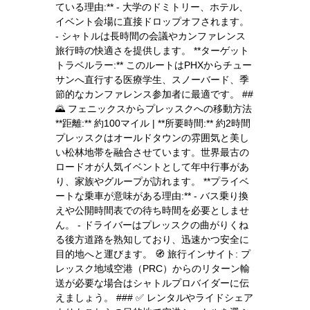
ている理由:** - 大学のドミトリー、ホテル、
イベント会場に直接ドロップオフされます。
- シャトルは長時間の会議やカンファレンス
旅行時の快適さを提供します。 **ターゲット
トラベルラー:** このルートはPHXからチュー
サンへ直行する医療学生、スノーバード、季
節的なカンファレンス参加者に最適です。 ##
🌄 フェニックスからプレッスクへの移動方法
**距離:** 約100マイル | **所要時間:** 約2時間
プレッスクはオールドタウンの雰囲気と美し
い松林地帯を融合させています。世界最古の
ロードオが人気イベントとして年中行事があ
り、家族やグループが訪れます。 **プライベ
ートな乗車が意味がある理由:** - バス乗り換
えや公開時間表での待ち時間を必要としませ
ん。 - ドライバーはプレッスクの曲がりくね
る後方道路を熟知しており、迅速かつ安全に
目的地へと運びます。 🧭 旅行インサイト: プ
レッスク地域空港（PRC）からのリターン輸
送が必要な場合はシャトルプロバイダーに伝
えましょう。 ### ✅ レンタルやライドシェア