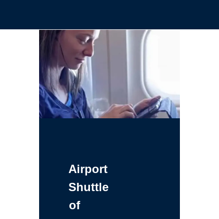
Airport
Shuttle
of