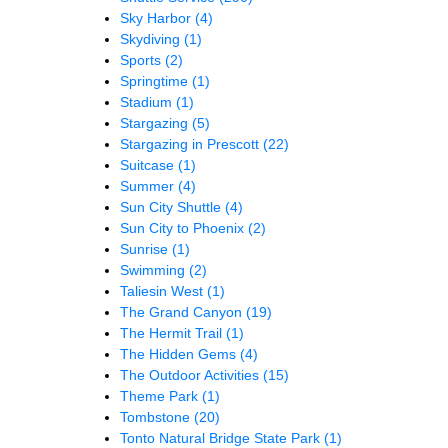
Sky Harbor
(4)
Skydiving
(1)
Sports
(2)
Springtime
(1)
Stadium
(1)
Stargazing
(5)
Stargazing in Prescott
(22)
Suitcase
(1)
Summer
(4)
Sun City Shuttle
(4)
Sun City to Phoenix
(2)
Sunrise
(1)
Swimming
(2)
Taliesin West
(1)
The Grand Canyon
(19)
The Hermit Trail
(1)
The Hidden Gems
(4)
The Outdoor Activities
(15)
Theme Park
(1)
Tombstone
(20)
Tonto Natural Bridge State Park
(1)