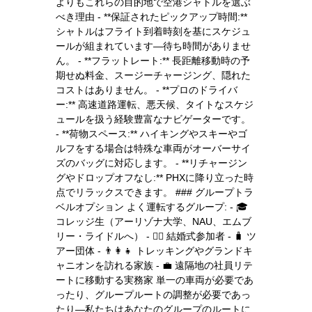
よりもこれらの目的地で空港シャトルを選ぶ
べき理由 - **保証されたピックアップ時間:**
シャトルはフライト到着時刻を基にスケジュ
ールが組まれています—待ち時間がありませ
ん。 - **フラットレート:** 長距離移動時の予
期せぬ料金、スージーチャージング、隠れた
コストはありません。 - **プロのドライバ
ー:** 高速道路運転、悪天候、タイトなスケジ
ュールを扱う経験豊富なナビゲーターです。
- **荷物スペース:** ハイキングやスキーやゴ
ルフをする場合は特殊な車両がオーバーサイ
ズのバッグに対応します。 - **リチャージン
グやドロップオフなし:** PHXに降り立った時
点でリラックスできます。 ### グループトラ
ベルオプション よく運転するグループ: - 🎓
コレッジ生（アーリゾナ大学、NAU、エムブ
リー・ライドルへ） - 👯‍♀️ 結婚式参加者 - 🧳 ツ
アー団体 - 👨‍👩‍👧 トレッキングやグランドキ
ャニオンを訪れる家族 - 💼 遠隔地の社員リテ
ートに移動する実務家 単一の車両が必要であ
ったり、グループルートの調整が必要であっ
たり—私たちはあなたのグループのルートに