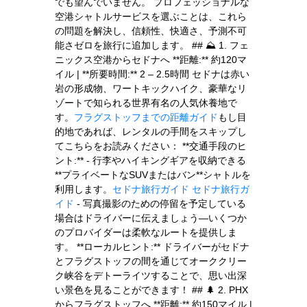
でも望んでいません。 プロフェッショナルな
空港シャトルサービスを選ぶことは、これら
の問題を解決し、信頼性、快適さ、予測不可
能さゼロを旅行に追加します。 ## ⛰️ 1. フェ
ニックス空港からセドナへ **距離:** 約120マ
イル | **所要時間:** 2 – 2.5時間 セドナは赤い
岩の形成物、ワートキックハイク、豪華なリ
ゾートで知られる世界有名の人気休養地で
す。
フラグストッフまでの距離ガイド
もし目
的地であれば、レンタルの手間をスキップし
てこちらをお読みください： **交通手段のヒ
ント:** - 行李やハイキングギアを収納できる
**プライベートなSUVまたはバン**シャトルを
利用します。
セドナ旅行ガイド
セドナ旅行ガ
イド
- 写真撮影のための停留を予定している
場合はドライバーに伝えましょう—いくつか
のプロバイダーは柔軟なルートを提供しま
す。 **ローカルヒント:** ドライバーがセドナ
とフラグストッフの間を通じてオーククリー
ク峡谷をデトーライツすることで、思い出深
い景色を見ることができます！ ## 🌲 2. PHX
からフラグストッフへ **距離:** 約150マイル |