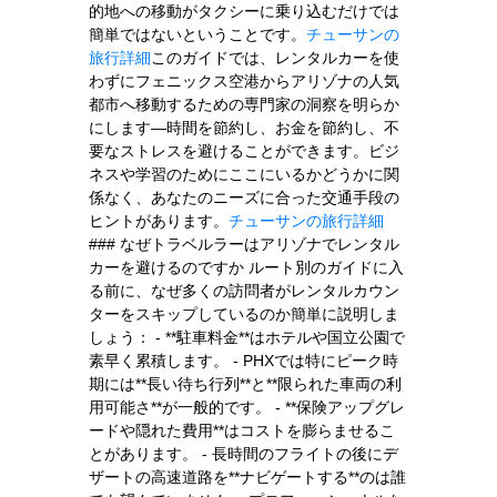
的地への移動がタクシーに乗り込むだけでは
簡単ではないということです。
チューサンの
旅行詳細
このガイドでは、レンタルカーを使
わずにフェニックス空港からアリゾナの人気
都市へ移動するための専門家の洞察を明らか
にします—時間を節約し、お金を節約し、不
要なストレスを避けることができます。ビジ
ネスや学習のためにここにいるかどうかに関
係なく、あなたのニーズに合った交通手段の
ヒントがあります。
チューサンの旅行詳細
### なぜトラベルラーはアリゾナでレンタル
カーを避けるのですか ルート別のガイドに入
る前に、なぜ多くの訪問者がレンタルカウン
ターをスキップしているのか簡単に説明しま
しょう： - **駐車料金**はホテルや国立公園で
素早く累積します。 - PHXでは特にピーク時
期には**長い待ち行列**と**限られた車両の利
用可能さ**が一般的です。 - **保険アップグレ
ードや隠れた費用**はコストを膨らませるこ
とがあります。 - 長時間のフライトの後にデ
ザートの高速道路を**ナビゲートする**のは誰