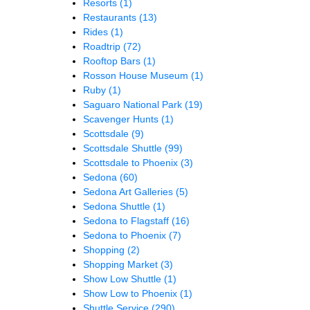
Resorts
(1)
Restaurants
(13)
Rides
(1)
Roadtrip
(72)
Rooftop Bars
(1)
Rosson House Museum
(1)
Ruby
(1)
Saguaro National Park
(19)
Scavenger Hunts
(1)
Scottsdale
(9)
Scottsdale Shuttle
(99)
Scottsdale to Phoenix
(3)
Sedona
(60)
Sedona Art Galleries
(5)
Sedona Shuttle
(1)
Sedona to Flagstaff
(16)
Sedona to Phoenix
(7)
Shopping
(2)
Shopping Market
(3)
Show Low Shuttle
(1)
Show Low to Phoenix
(1)
Shuttle Service
(290)