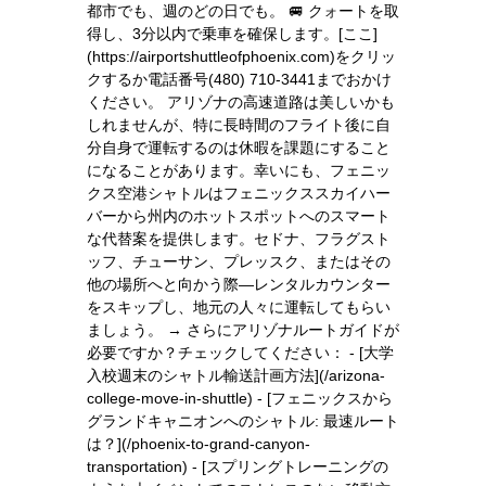
都市でも、週のどの日でも。 🚐 クォートを取
得し、3分以内で乗車を確保します。[ここ]
(https://airportshuttleofphoenix.com)をクリッ
クするか電話番号(480) 710-3441までおかけ
ください。 アリゾナの高速道路は美しいかも
しれませんが、特に長時間のフライト後に自
分自身で運転するのは休暇を課題にすること
になることがあります。幸いにも、フェニッ
クス空港シャトルはフェニックススカイハー
バーから州内のホットスポットへのスマート
な代替案を提供します。セドナ、フラグスト
ッフ、チューサン、プレッスク、またはその
他の場所へと向かう際—レンタルカウンター
をスキップし、地元の人々に運転してもらい
ましょう。 → さらにアリゾナルートガイドが
必要ですか？チェックしてください： - [大学
入校週末のシャトル輸送計画方法](/arizona-
college-move-in-shuttle) - [フェニックスから
グランドキャニオンへのシャトル: 最速ルート
は？](/phoenix-to-grand-canyon-
transportation) - [スプリングトレーニングの