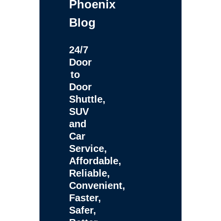
Phoenix
Blog
24/7
Door
to
Door
Shuttle,
SUV
and
Car
Service,
Affordable,
Reliable,
Convenient,
Faster,
Safer,