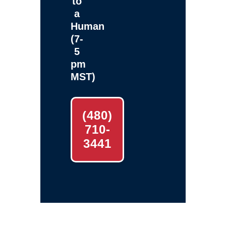
to
a
Human
(7-
5
pm
MST)
(480)
710-
3441