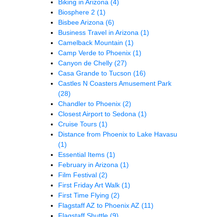
Biking in Arizona
(4)
Biosphere 2
(1)
Bisbee Arizona
(6)
Business Travel in Arizona
(1)
Camelback Mountain
(1)
Camp Verde to Phoenix
(1)
Canyon de Chelly
(27)
Casa Grande to Tucson
(16)
Castles N Coasters Amusement Park
(28)
Chandler to Phoenix
(2)
Closest Airport to Sedona
(1)
Cruise Tours
(1)
Distance from Phoenix to Lake Havasu
(1)
Essential Items
(1)
February in Arizona
(1)
Film Festival
(2)
First Friday Art Walk
(1)
First Time Flying
(2)
Flagstaff AZ to Phoenix AZ
(11)
Flagstaff Shuttle
(9)