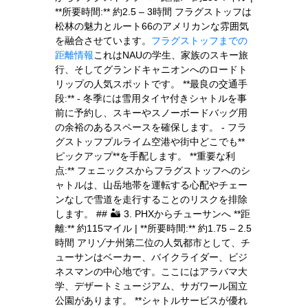
**所要時間:** 約2.5 – 3時間 フラグストッフは
松林の魅力とルート66のアメリカンな雰囲気
を融合させています。
フラグストッフまでの
距離情報
これはNAUの学生、家族のスキー旅
行、そしてグランドキャニオンへのロードト
リップの人気スポットです。 **最良の交通手
段:** - 冬季には雪用タイヤ付きシャトルを事
前に予約し、スキーやスノーボードバッグ用
の余裕のあるスペースを確保します。 - フラ
グストッフプルライム空港や街中どこでも**
ピックアップ**を手配します。 **重要な利
点:** フェニックスからフラグストッフへのシ
ャトルは、山岳地帯を運転する心配やチェー
ンなしで雪道を走行することのリスクを排除
します。 ## 🏜️ 3. PHXからチューサンへ **距
離:** 約115マイル | **所要時間:** 約1.75 – 2.5
時間 アリゾナ州第二位の人気都市として、チ
ューサンはベーカー、バイクライダー、ビジ
ネスマンの中心地です。ここにはアラバマ大
学、デザートミュージアム、サガワール国立
公園があります。 **シャトルサービスが優れ