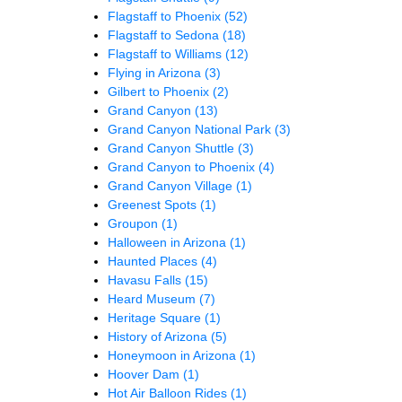
Flagstaff to Phoenix
(52)
Flagstaff to Sedona
(18)
Flagstaff to Williams
(12)
Flying in Arizona
(3)
Gilbert to Phoenix
(2)
Grand Canyon
(13)
Grand Canyon National Park
(3)
Grand Canyon Shuttle
(3)
Grand Canyon to Phoenix
(4)
Grand Canyon Village
(1)
Greenest Spots
(1)
Groupon
(1)
Halloween in Arizona
(1)
Haunted Places
(4)
Havasu Falls
(15)
Heard Museum
(7)
Heritage Square
(1)
History of Arizona
(5)
Honeymoon in Arizona
(1)
Hoover Dam
(1)
Hot Air Balloon Rides
(1)