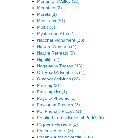
Monument Valley
(20)
Mountain
(3)
Murals
(1)
Museums
(51)
Music
(3)
Mysterious Sites
(1)
National Monument
(23)
Natural Wonders
(1)
Nature Retreats
(9)
Nightlife
(4)
Nogales to Tucson
(16)
Off-Road Adventures
(1)
Outdoor Activities
(23)
Packing
(2)
Packing List
(1)
Page to Phoenix
(1)
Payson to Phoenix
(3)
Pet Friendly Places
(1)
Petrified Forest National Park's
(6)
Phippen Museum
(1)
Phoenix Airport
(3)
Phoenix Airport Shuttle
(292)