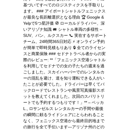
基づいてすべてのロジスティクスを手取りし
ます。 ### アイポートシャトルフェニックス
が最良な長距離選択となる理由 🏆 Google &
Yelpで5つ星評価 🧭 ローカルドライバー、深
いアリゾナ知識 🚐 シャトル車両の多様性 –
SUV、バン、ルクスカー 📞 実在するサポート
チーム、24時間365日対応 ⚡ オンライン予約
が簡単で即時見積もりあり 🔒 全てのライセン
スと商業保険 ### セドナトラベル者からの実
際のレビュー: **「フェニックス空港シャトル
を利用してセドナでの女の子たちの週末を過
ごしました。スカイハーバーでのレンタルカ
ーの混乱を避け、道を知り運転できる人がい
たことが必要でした。ドライバーは早くてバ
ックロードでレストランや風景写真撮影スポ
ットを教えてくれました。次回のスパリトリ
ートでも予約するつもりです！」** – ベッカ
L., ロサンゼルス レンタルカーの手間や最後
の瞬間に頼るライドシェアにとらわれること
なく、フェニックス空港から最終目的地まで
の旅行を全て手伝います—アリゾナ州のどの