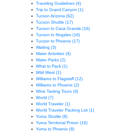
Traveling Guidelines
(4)
Trip to Grand Canyon
(1)
Tucson Arizona
(62)
Tucson Shuttle
(17)
Tucson to Casa Grande
(16)
Tucson to Nogales
(16)
Tucson to Phoenix
(17)
Waiting
(3)
Water Activities
(4)
Water Parks
(2)
What to Pack
(1)
Wild West
(1)
Williams to Flagstaff
(12)
Williams to Phoenix
(2)
Wine Tasting Tours
(4)
World
(7)
World Traveler
(1)
World Traveler Packing List
(1)
Yuma Shuttle
(8)
Yuma Territorial Prison
(16)
Yuma to Phoenix
(8)