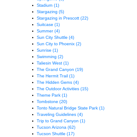
Stadium
(1)
Stargazing
(5)
Stargazing in Prescott
(22)
Suitcase
(1)
Summer
(4)
Sun City Shuttle
(4)
Sun City to Phoenix
(2)
Sunrise
(1)
Swimming
(2)
Taliesin West
(1)
The Grand Canyon
(19)
The Hermit Trail
(1)
The Hidden Gems
(4)
The Outdoor Activities
(15)
Theme Park
(1)
Tombstone
(20)
Tonto Natural Bridge State Park
(1)
Traveling Guidelines
(4)
Trip to Grand Canyon
(1)
Tucson Arizona
(62)
Tucson Shuttle
(17)