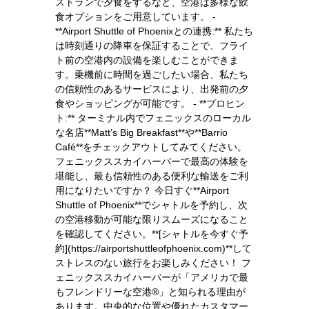
ストランで夕食をするなど、空港は多様な飲
食オプションをご用意しています。 -
**Airport Shuttle of Phoenixとの連携:** 私たち
は時刻通りの降車を保証することで、フライ
ト前の空港内の設備を楽しむことができま
す。乗機前に時間を過ごしたい場合、私たち
の信頼性のあるサービスにより、出発前の夕
食やショッピングが可能です。 - **プロヒン
ト:** ターミナル内でフェニックスのローカル
な名店**Matt’s Big Breakfast**や**Barrio
Café**をチェックアウトしてみてください。
フェニックススカイハーバーで最高の体験を
堪能し、最も信頼性のある便利な輸送をご利
用になりたいですか？ 今日すぐ**Airport
Shuttle of Phoenix**でシャトルを予約し、次
の空港移動が可能な限りスムーズになること
を確認してください。**[シャトルを今すぐ予
約](https://airportshuttleofphoenix.com)**して
ストレスのない旅行をお楽しみください！ フ
ェニックススカイハーバーが「アメリカで最
もフレンドリーな空港®」と知られる理由が
あります。中央的な位置や優れたカスタマー