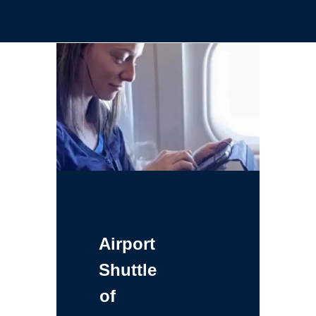
Airport
Shuttle
of