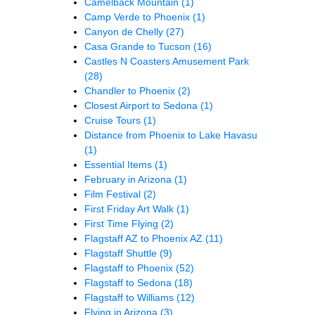
Camelback Mountain
(1)
Camp Verde to Phoenix
(1)
Canyon de Chelly
(27)
Casa Grande to Tucson
(16)
Castles N Coasters Amusement Park
(28)
Chandler to Phoenix
(2)
Closest Airport to Sedona
(1)
Cruise Tours
(1)
Distance from Phoenix to Lake Havasu
(1)
Essential Items
(1)
February in Arizona
(1)
Film Festival
(2)
First Friday Art Walk
(1)
First Time Flying
(2)
Flagstaff AZ to Phoenix AZ
(11)
Flagstaff Shuttle
(9)
Flagstaff to Phoenix
(52)
Flagstaff to Sedona
(18)
Flagstaff to Williams
(12)
Flying in Arizona
(3)