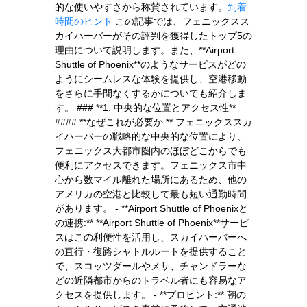
的な使いやすさから称賛されています。
到着
時間のヒント
この記事では、フェニックスス
カイハーバーがその評判を獲得したトップ5の
理由について説明します。また、**Airport
Shuttle of Phoenix**のようなサービスがどの
ようにシームレスな体験を提供し、空港移動
をさらに手間なくするかについても紹介しま
す。 ### **1. 中央的な位置とアクセス性**
#### **なぜこれが必要か:** フェニックススカ
イハーバーの戦略的な中央的な位置により、
フェニックス大都市圏内のほぼどこからでも
便利にアクセスできます。フェニックス市中
心から数マイル離れた場所にあるため、他の
アメリカの空港と比較して最も短い通勤時間
があります。 - **Airport Shuttle of Phoenixと
の連携:** **Airport Shuttle of Phoenix**サービ
スはこの利便性を活用し、スカイハーバーへ
の直行・復路シャトルルートを提供すること
で、スコッツダールやメサ、チャンドラーな
どの近隣都市からのトラベル者にも容易なア
クセスを提供します。 - **プロヒント:** 朝の