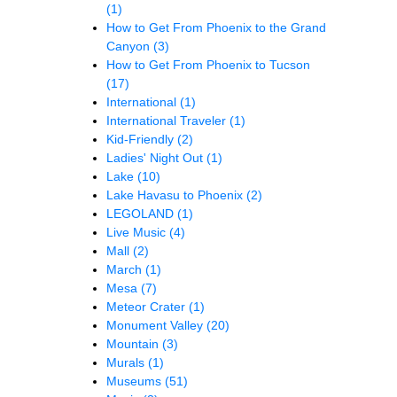
(1)
How to Get From Phoenix to the Grand
Canyon
(3)
How to Get From Phoenix to Tucson
(17)
International
(1)
International Traveler
(1)
Kid-Friendly
(2)
Ladies' Night Out
(1)
Lake
(10)
Lake Havasu to Phoenix
(2)
LEGOLAND
(1)
Live Music
(4)
Mall
(2)
March
(1)
Mesa
(7)
Meteor Crater
(1)
Monument Valley
(20)
Mountain
(3)
Murals
(1)
Museums
(51)