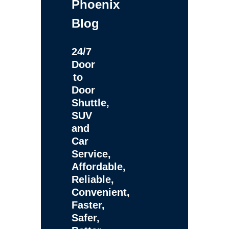
Phoenix
Blog
24/7
Door
to
Door
Shuttle,
SUV
and
Car
Service,
Affordable,
Reliable,
Convenient,
Faster,
Safer,