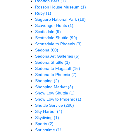
Rooftop Bars
(1)
Rosson House Museum
(1)
Ruby
(1)
Saguaro National Park
(19)
Scavenger Hunts
(1)
Scottsdale
(9)
Scottsdale Shuttle
(99)
Scottsdale to Phoenix
(3)
Sedona
(60)
Sedona Art Galleries
(5)
Sedona Shuttle
(1)
Sedona to Flagstaff
(16)
Sedona to Phoenix
(7)
Shopping
(2)
Shopping Market
(3)
Show Low Shuttle
(1)
Show Low to Phoenix
(1)
Shuttle Service
(290)
Sky Harbor
(4)
Skydiving
(1)
Sports
(2)
Springtime
(1)