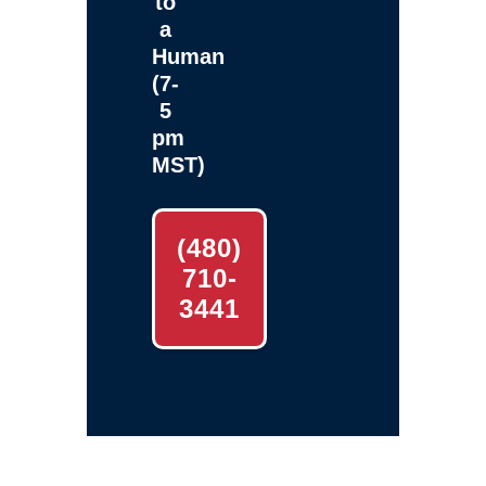
to
a
Human
(7-
5
pm
MST)
(480)
710-
3441