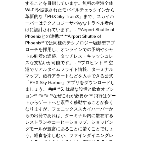
することを目指しています。無料の空港全体
Wi-Fiや拡張されたモバイルチェックインから
革新的な「PHX Sky Train®」まで、スカイハ
ーバーはテクノロジーサバvyなトラベル者向
けに設計されています。 - **Airport Shuttle of
Phoenixとの連携:** **Airport Shuttle of
Phoenix**では同様のテクノロジー駆動型アプ
ローチを採用し、オンラインでの予約やシャ
トル到着の追跡、タッチレス・キャッシュレ
スな支払いが可能です。 - **プロヒント:** 空
港でリアルタイムフライト情報、ターミナル
マップ、旅行アラートなどを入手できる公式
「PHX Sky Harbor」アプリをダウンロードし
ましょう。 ### **5. 优越な設備と飲食オプシ
ョン** #### **なぜこれが必要か:** 飛行はゲー
トからゲートへと素早く移動することが多く
なりますが、フェニックススカイハーバーか
らの出発であれば、ターミナル内に散在する
レストランやコーヒーショップ、ショッピン
グモールが豊富にあることに驚くことでしょ
う。軽食を楽しむか、ファインダイニングレ