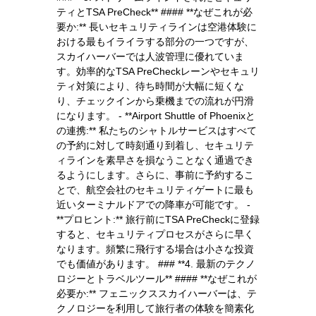
ティとTSA PreCheck** #### **なぜこれが必
要か:** 長いセキュリティラインは空港体験に
おける最もイライラする部分の一つですが、
スカイハーバーでは人波管理に優れていま
す。効率的なTSA PreCheckレーンやセキュリ
ティ対策により、待ち時間が大幅に短くな
り、チェックインから乗機までの流れが円滑
になります。 - **Airport Shuttle of Phoenixと
の連携:** 私たちのシャトルサービスはすべて
の予約に対して時刻通り到着し、セキュリテ
ィラインを素早さを損なうことなく通過でき
るようにします。さらに、事前に予約するこ
とで、航空会社のセキュリティゲートに最も
近いターミナルドアでの降車が可能です。 -
**プロヒント:** 旅行前にTSA PreCheckに登録
すると、セキュリティプロセスがさらに早く
なります。頻繁に飛行する場合は小さな投資
でも価値があります。 ### **4. 最新のテクノ
ロジーとトラベルツール** #### **なぜこれが
必要か:** フェニックススカイハーバーは、テ
クノロジーを利用して旅行者の体験を簡素化