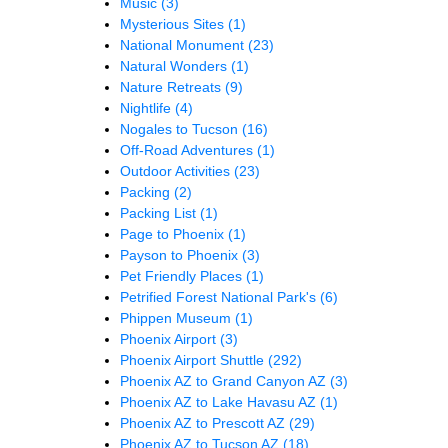
Music
(3)
Mysterious Sites
(1)
National Monument
(23)
Natural Wonders
(1)
Nature Retreats
(9)
Nightlife
(4)
Nogales to Tucson
(16)
Off-Road Adventures
(1)
Outdoor Activities
(23)
Packing
(2)
Packing List
(1)
Page to Phoenix
(1)
Payson to Phoenix
(3)
Pet Friendly Places
(1)
Petrified Forest National Park's
(6)
Phippen Museum
(1)
Phoenix Airport
(3)
Phoenix Airport Shuttle
(292)
Phoenix AZ to Grand Canyon AZ
(3)
Phoenix AZ to Lake Havasu AZ
(1)
Phoenix AZ to Prescott AZ
(29)
Phoenix AZ to Tucson AZ
(18)