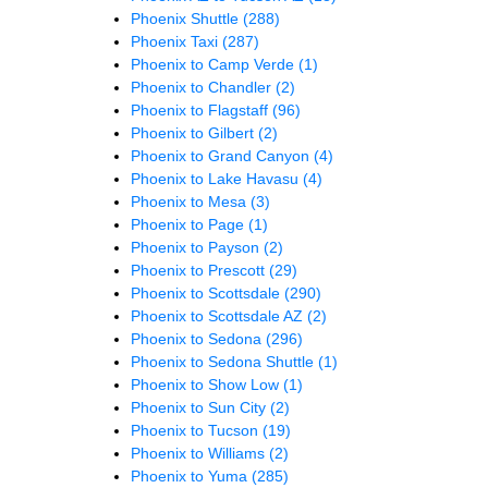
Phoenix Shuttle
(288)
Phoenix Taxi
(287)
Phoenix to Camp Verde
(1)
Phoenix to Chandler
(2)
Phoenix to Flagstaff
(96)
Phoenix to Gilbert
(2)
Phoenix to Grand Canyon
(4)
Phoenix to Lake Havasu
(4)
Phoenix to Mesa
(3)
Phoenix to Page
(1)
Phoenix to Payson
(2)
Phoenix to Prescott
(29)
Phoenix to Scottsdale
(290)
Phoenix to Scottsdale AZ
(2)
Phoenix to Sedona
(296)
Phoenix to Sedona Shuttle
(1)
Phoenix to Show Low
(1)
Phoenix to Sun City
(2)
Phoenix to Tucson
(19)
Phoenix to Williams
(2)
Phoenix to Yuma
(285)