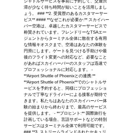
シャトルサービスを事前に予約して、交通渋
滞が少なく待ち時間が短いことを活用しまし
ょう。 ### **2. 受賞歴のあるカスタマーサー
ビス** #### **なぜこれが必要か:** スカイハー
バー空港は、卓越したカスタマーサービスで
称賛されています。フレンドリーなTSAエー
ジェントからターミナル全体に散在する有用
な情報キオスクまで、空港はあなたの体験を
円滑にします。ゲートを見つける手助けや最
後のフライト変更への対応など、必要なこと
があればスカイハーバーのスタッフは迅速で
プロフェッショナルに対応します。 -
**Airport Shuttle of Phoenixとの連携:**
**Airport Shuttle of Phoenix**でのシャトルサ
ービスを予約すると、同様にプロフェッショ
ナルで丁寧なドライバーによる接客が期待で
きます。私たちはあなたのスカイハーバー体
験の始まりから終わりまで、最高のサービス
を提供します。 - **プロヒント:** 国際旅行を
計画している場合、言語サポートなどの特別
サービスはターミナル全体で利用可能です。
### **3. ストリームラインドされたセキュリ