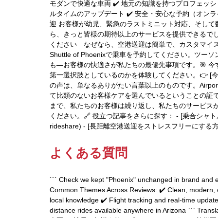
モダンで快適な車両 ✔️ 地元の知識を持つプロフェッシ
ルタイムのアップデート ✔️ 安全・安心な予約（オンラ
迎 お客様が幼児、緊急のラストミニット対応、そして
ら、きっと皆様の期待以上のサービスを提供できるでし
ください—なぜなら、空港送迎は簡単で、カスタマイズ可
Shuttle of Phoenixで乗車を予約してくださ
も—お客様の快適さが私たちの最優先事項です。🎯 
第一選択肢としているのかを体験してください。👉 [今
の声は、単なるありがたい言葉以上のものです。Airport S
て比類のないお客様ケアを選んでいるということの証
まで、私たちのお客様は繰り返し、私たちのサービス
ください。🔗 役立つ記事をさらに探す： - [乗合シャトル vs 
rideshare) - [長距離空港送迎をストレスフリーにする方法](/long-
よくある質問
``` Check we kept "Phoenix" unchanged in brand and el
Common Themes Across Reviews: ✔️ Clean, modern, com
local knowledge ✔️ Flight tracking and real-time updat
distance rides available anywhere in Arizo