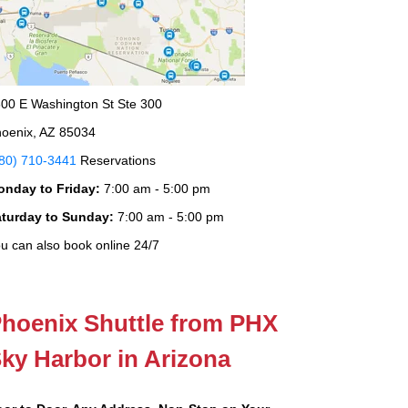
00 E Washington St Ste 300
oenix, AZ 85034
80) 710-3441
Reservations
onday to Friday:
7:00 am - 5:00 pm
aturday to Sunday:
7:00 am - 5:00 pm
u can also book online 24/7
hoenix Shuttle from PHX
ky Harbor in Arizona