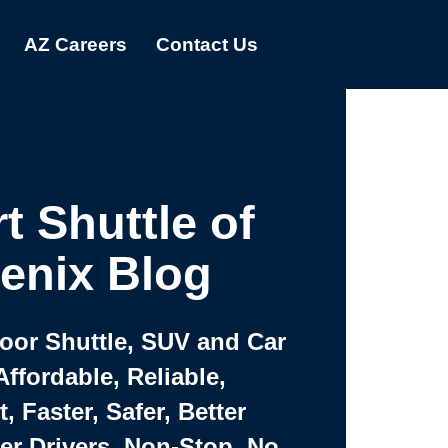
AZ Careers
Contact Us
t Shuttle of
enix Blog
Door Shuttle, SUV and Car
Affordable, Reliable,
 Faster, Safer, Better
ter Drivers, Non-Stop, No