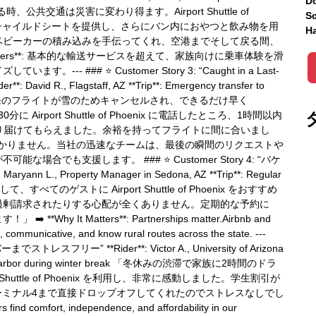
Do
に旅行する時、公共交通は災害に変わり得ます。Airport Shuttle of
Sc
れたチャイルドシートを提供し、さらにバン内におやつと飲み物を用
Ha
ベビーカーの積み込みを手伝ってくれ、空港までそして戻る間、
Matters**: 基本的な輸送サービスを超えて、家族向けに乗車体験を滑
### ⭐️ Customer Story 3: “Caught in a Last-
r**: David R., Flagstaff, AZ **Trip**: Emergency transfer to
ght "Flagstaff 発のフライトが雪のためキャンセルされ、できるだけ早く
Airport Shuttle of Phoenix に電話したところ、1時間以内
 まで送り届けてもらえました。余裕を持ってフライトに間に合いまし
はいつ起こるか分かりません。当社の迅速なチームは、最後の瞬間のリクエストや
でも支援します。 ### ⭐️ Customer Story 4: “バケ
, Property Manager in Sedona, AZ **Trip**: Regular
理者として、すべてのゲストに Airport Shuttle of Phoenix をおすすめ
過剰請求されたりする心配が全くありません。定期的な予約に
It Matters**: Partnerships matter.Airbnb and
, communicative, and know rural routes across the state. ---
トレスフリー” **Rider**: Victor A., University of Arizona
ix Sky Harbor during winter break 「冬休みの渋滞で家族に2時間のドラ
uttle of Phoenix を利用し、非常に感動しました。学生割引が
、ターミナル4まで直接ドロップオフしてくれたのでストレスなしでし
 find comfort, independence, and affordability in our