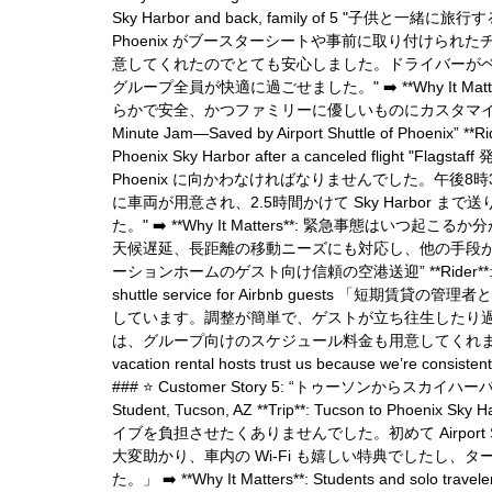
Sky Harbor and back, family of 5 "子供と一緒
Phoenix がブースターシートや事前に取り付けら
意してくれたのでとても安心しました。ドライバーが
グループ全員が快適に過ごせました。" ➡️ **Why It 
らかで安全、かつファミリーに優しいものにカスタマイズしています。--- 
Minute Jam—Saved by Airport Shuttle of Phoenix” **Ride
Phoenix Sky Harbor after a canceled fli
Phoenix に向かわなければなりませんでした。午後8時30分に 
に車両が用意され、2.5時間かけて Sky Harbor
た。" ➡️ **Why It Matters**: 緊急事態
天候遅延、長距離の移動ニーズにも対応し、他の手段が不可能な場合
ーションホームのゲスト向け信頼の空港送迎” **Rider**: Maryann L.
shuttle service for Airbnb guests 「短期賃貸の管
しています。調整が簡単で、ゲストが立ち往生したり
は、グループ向けのスケジュール料金も用意してくれます！」 ➡️ **Why 
vacation rental hosts trust us because we’re consistent
### ⭐️ Customer Story 5: “トゥーソンからスカイハーバーまでス
Student, Tucson, AZ **Trip**: Tucson to Phoen
イブを負担させたくありませんでした。初めて Airport Sh
大変助かり、車内の Wi‑Fi も嬉しい特典でしたし
た。」 ➡️ **Why It Matters**: Students and solo travelers