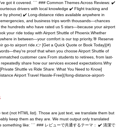
e’ve got it covered. ``` ### Common Themes Across Reviews: ✔️
ourteous drivers with local knowledge ✔️ Flight tracking and
or by phone) ✔️ Long-distance rides available anywhere in
ute emergencies, and business trips worth thousands—chances
oin the hundreds who have rated us 5 stars—because your airport
ok your ride today with Airport Shuttle of Phoenix.Whether
ywhere in between—your comfort is our top priority.🎯 Reserve
r go-to airport ride.👉 [Get a Quick Quote or Book Today](#)
words—they're proof that when you choose Airport Shuttle of
 unmatched customer care.From students to retirees, from last-
rs repeatedly share how our services exceed expectations.Why
 - [Private Shuttle vs Ride Share: What You Need to Know]
stance Airport Travel Hassle-Free](/long-distance-airport-
s
ide text (not HTML list). Those are just text, we translate them but
bably keep them as they are. We must output only translated
 produce something like: ``` ### レビューで共通するテーマ： ✔️ 清潔で