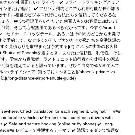
ョナルで礼儀正しいドライバー ✔️ フライトトラッキングとリア
インまたは電話） ✔️ アリゾナ州内どこでも利用可能な長距離送
数千ドル相当のビジネス旅行にも私たちを信頼してくださるな
ょう。🚐 5つ星評価をいただいた何百人ものお客様に加わって
能、そして心配無用であるべきだからです。今すぐAirport
い。ツーソン、セドナ、スコッツデール、あるいはその間のどこから出発で
今すぐ予約して、なぜ多くのアリゾナの方々が私たちを空港送迎の
すぐ見積もりを取得または予約する](#) これらの実際のお客様
huttle of Phoenixを選ぶとき、あなたは信頼性、利便性、そし
です。学生から退職者、ラストミニット旅行者から休暇中の家族
が期待を超えていると語っています。ぜひご自身で確かめてみて
ライドシェア: 知っておくべきこと](/phoenix-private-vs-
distance-airport-shuttle-guide)
sewhere. Check translation for each segment. Original: ``` ###
fortable vehicles ✔️ Professional, courteous drivers with
es ✔️ Safe and secure booking (online or by phone) ✔️ Long-
na ``` Translate: ### レビューで共通するテーマ： ✔️ 清潔でモダンで快適な