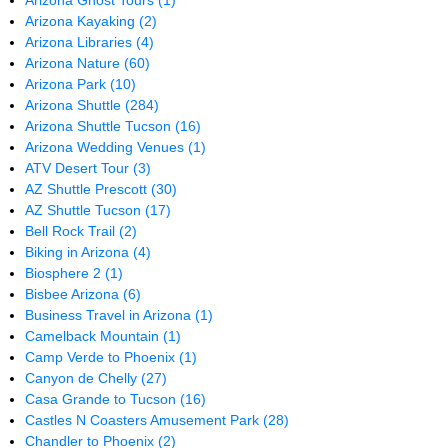
Arizona Ghost Tours
(1)
Arizona Kayaking
(2)
Arizona Libraries
(4)
Arizona Nature
(60)
Arizona Park
(10)
Arizona Shuttle
(284)
Arizona Shuttle Tucson
(16)
Arizona Wedding Venues
(1)
ATV Desert Tour
(3)
AZ Shuttle Prescott
(30)
AZ Shuttle Tucson
(17)
Bell Rock Trail
(2)
Biking in Arizona
(4)
Biosphere 2
(1)
Bisbee Arizona
(6)
Business Travel in Arizona
(1)
Camelback Mountain
(1)
Camp Verde to Phoenix
(1)
Canyon de Chelly
(27)
Casa Grande to Tucson
(16)
Castles N Coasters Amusement Park
(28)
Chandler to Phoenix
(2)