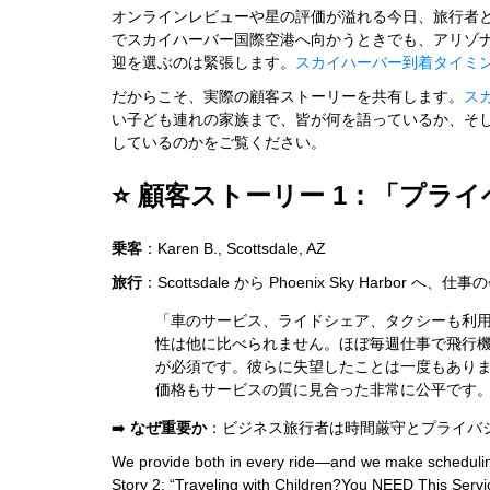
オンラインレビューや星の評価が溢れる今日、旅行者
でスカイハーバー国際空港へ向かうときでも、アリゾ
迎を選ぶのは緊張します。
スカイハーバー到着タイミ
だからこそ、実際の顧客ストーリーを共有します。
ス
い子ども連れの家族まで、皆が何を語っているか、そしてなぜ多くの人
しているのかをご覧ください。
⭐️ 顧客ストーリー 1：「プ
乗客
：Karen B., Scottsdale, AZ
旅行
：Scottsdale から Phoenix Sky Harbor へ、
「車のサービス、ライドシェア、タクシーも利用したことがあ
性は他に比べられません。ほぼ毎週仕事で飛行
が必須です。彼らに失望したことは一度もあり
価格もサービスの質に見合った非常に公平です
➡️
なぜ重要か
：ビジネス旅行者は時間厳守とプライバ
We provide both in every ride—and we make scheduling
Story 2: “Traveling with Children?You NEED This Servic