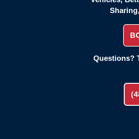
Sharing
B
Questions? T
(4