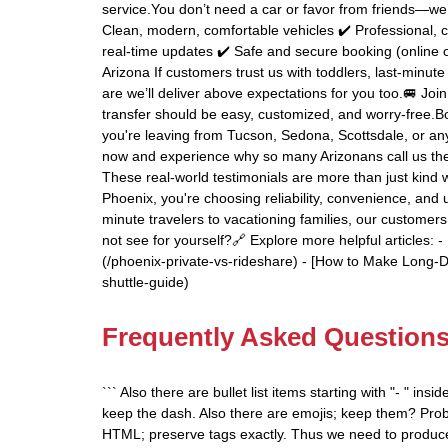
service.You don’t need a car or favor from friends—w
Clean, modern, comfortable vehicles ✔️ Professional, c
real-time updates ✔️ Safe and secure booking (online 
Arizona If customers trust us with toddlers, last-min
are we’ll deliver above expectations for you too.🚐 J
transfer should be easy, customized, and worry-free.Bo
you're leaving from Tucson, Sedona, Scottsdale, or an
now and experience why so many Arizonans call us thei
These real-world testimonials are more than just kind 
Phoenix, you're choosing reliability, convenience, and
minute travelers to vacationing families, our custome
not see for yourself?🔗 Explore more helpful articles:
(/phoenix-private-vs-rideshare) - [How to Make Long-Di
shuttle-guide)
Frequently Asked Question
``` Also there are bullet list items starting with "- " ins
keep the dash. Also there are emojis; keep them? Pro
HTML; preserve tags exactly. Thus we need to