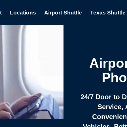
t
Locations
Airport Shuttle
Texas Shuttle
Airpor
Pho
24/7 Door to 
Service, 
Convenient,
Vehicles, Bet