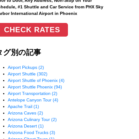
or to Door, Any Address
, Non-Stop on Your
hedule, #1 Shuttle and Car Service from PHX Sky
rbor International Airport in Phoenix
CHECK RATES
タグ別の記事
Airport Pickups
(2)
Airport Shuttle
(302)
Airport Shuttle of Phoenix
(4)
Airport Shuttle Phoenix
(94)
Airport Transportation
(2)
Antelope Canyon Tour
(4)
Apache Trail
(1)
Arizona Caves
(2)
Arizona Culinary Tour
(2)
Arizona Desert
(1)
Arizona Food Trucks
(3)