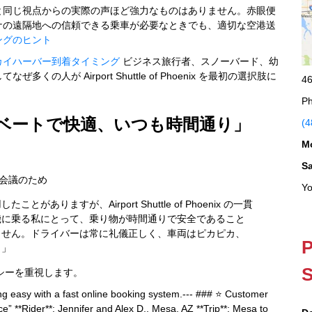
と同じ視点からの実際の声ほど強力なものはありません。赤眼便
ナの遠隔地への信頼できる乗車が必要なときでも、適切な空港送
ングのヒント
カイハーバー到着タイミング
ビジネス旅行者、スノーバード、幼
が Airport Shuttle of Phoenix を最初の選択肢に
46
Ph
ライベートで快適、いつも時間通り」
(4
M
S
仕事の会議のため
Yo
りますが、Airport Shuttle of Phoenix の一貫
機に乗る私にとって、乗り物が時間通りで安全であること
ません。ドライバーは常に礼儀正しく、車両はピカピカ、
P
。」
S
シーを重視します。
 easy with a fast online booking system.--- ### ⭐️ Customer
e” **Rider**: Jennifer and Alex D., Mesa, AZ **Trip**: Mesa to