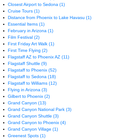
Closest Airport to Sedona
(1)
Cruise Tours
(1)
Distance from Phoenix to Lake Havasu
(1)
Essential Items
(1)
February in Arizona
(1)
Film Festival
(2)
First Friday Art Walk
(1)
First Time Flying
(2)
Flagstaff AZ to Phoenix AZ
(11)
Flagstaff Shuttle
(9)
Flagstaff to Phoenix
(52)
Flagstaff to Sedona
(18)
Flagstaff to Williams
(12)
Flying in Arizona
(3)
Gilbert to Phoenix
(2)
Grand Canyon
(13)
Grand Canyon National Park
(3)
Grand Canyon Shuttle
(3)
Grand Canyon to Phoenix
(4)
Grand Canyon Village
(1)
Greenest Spots
(1)