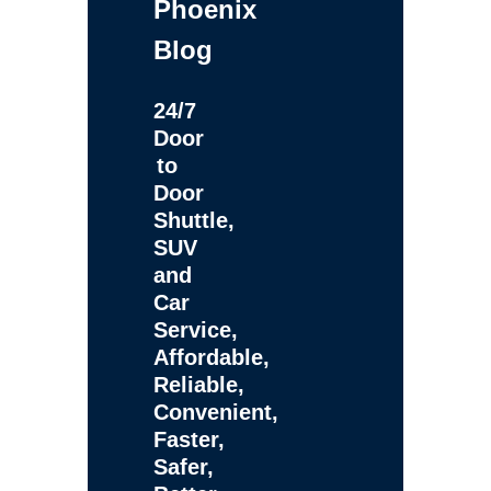
Phoenix
Blog
24/7
Door
to
Door
Shuttle,
SUV
and
Car
Service,
Affordable,
Reliable,
Convenient,
Faster,
Safer,