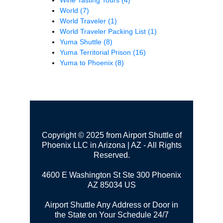
World
(7)
World Traveler
(1)
World Traveler Packing List
(1)
Yuma Shuttle
(8)
Yuma Territorial Prison
(16)
Yuma to Phoenix
(8)
Copyright © 2025 from Airport Shuttle of
Phoenix LLC in Arizona | AZ - All Rights
Reserved.
4600 E Washington St Ste 300
Phoenix
AZ 85034 US
Airport Shuttle Any Address or Door in
the State on Your Schedule 24/7