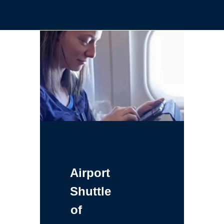
Airport
Shuttle
of