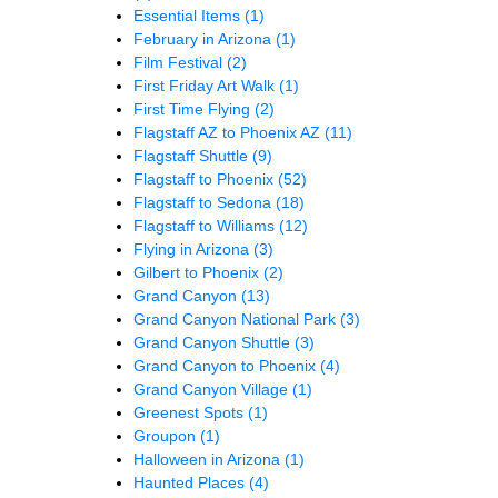
Essential Items
(1)
February in Arizona
(1)
Film Festival
(2)
First Friday Art Walk
(1)
First Time Flying
(2)
Flagstaff AZ to Phoenix AZ
(11)
Flagstaff Shuttle
(9)
Flagstaff to Phoenix
(52)
Flagstaff to Sedona
(18)
Flagstaff to Williams
(12)
Flying in Arizona
(3)
Gilbert to Phoenix
(2)
Grand Canyon
(13)
Grand Canyon National Park
(3)
Grand Canyon Shuttle
(3)
Grand Canyon to Phoenix
(4)
Grand Canyon Village
(1)
Greenest Spots
(1)
Groupon
(1)
Halloween in Arizona
(1)
Haunted Places
(4)