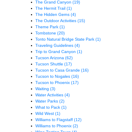
The Grand Canyon
(19)
The Hermit Trail
(1)
The Hidden Gems
(4)
The Outdoor Activities
(15)
Theme Park
(1)
Tombstone
(20)
Tonto Natural Bridge State Park
(1)
Traveling Guidelines
(4)
Trip to Grand Canyon
(1)
Tucson Arizona
(62)
Tucson Shuttle
(17)
Tucson to Casa Grande
(16)
Tucson to Nogales
(16)
Tucson to Phoenix
(17)
Waiting
(3)
Water Activities
(4)
Water Parks
(2)
What to Pack
(1)
Wild West
(1)
Williams to Flagstaff
(12)
Williams to Phoenix
(2)
Wine Tasting Tours
(4)