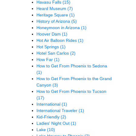
Havasu Falls
(15)
Heard Museum
(7)
Heritage Square
(1)
History of Arizona
(5)
Honeymoon in Arizona
(1)
Hoover Dam
(1)
Hot Air Balloon Rides
(1)
Hot Springs
(1)
Hotel San Carlos
(2)
How Far
(1)
How to Get From Phoenix to Sedona
(1)
How to Get From Phoenix to the Grand
Canyon
(3)
How to Get From Phoenix to Tucson
(17)
International
(1)
International Traveler
(1)
Kid-Friendly
(2)
Ladies' Night Out
(1)
Lake
(10)
Lake Havasu to Phoenix
(2)