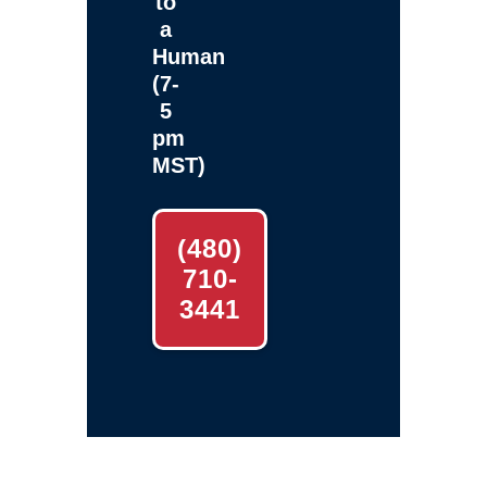
to
a
Human
(7-
5
pm
MST)
(480)
710-
3441