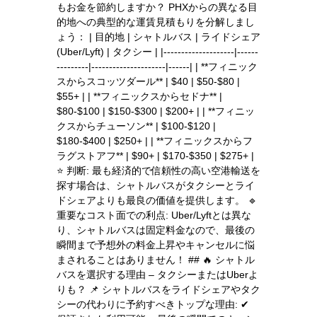
もお金を節約しますか？ PHXからの異なる目
的地への典型的な運賃見積もりを分解しまし
ょう： | 目的地 | シャトルバス | ライドシェア
(Uber/Lyft) | タクシー | |--------------------|------
---------|---------------------|------| | **フィニック
スからスコッツダール** | $40 | $50-$80 |
$55+ | | **フィニックスからセドナ** |
$80-$100 | $150-$300 | $200+ | | **フィニッ
クスからチューソン** | $100-$120 |
$180-$400 | $250+ | | **フィニックスからフ
ラグストアフ** | $90+ | $170-$350 | $275+ |
⭐ 判断: 最も経済的で信頼性の高い空港輸送を
探す場合は、シャトルバスがタクシーとライ
ドシェアよりも最良の価値を提供します。 🔹
重要なコスト面での利点: Uber/Lyftとは異な
り、シャトルバスは固定料金なので、最後の
瞬間まで予想外の料金上昇やキャンセルに悩
まされることはありません！ ## 🔥 シャトル
バスを選択する理由 – タクシーまたはUberよ
りも？ 📌 シャトルバスをライドシェアやタク
シーの代わりに予約すべきトップな理由: ✔