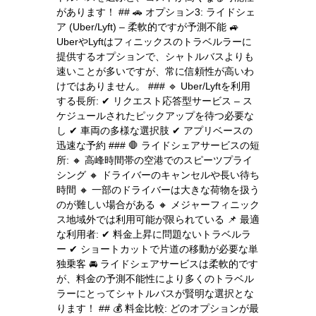
があります！ ## 🚗 オプション3: ライドシェ
ア (Uber/Lyft) – 柔軟的ですが予測不能 🚙
UberやLyftはフィニックスのトラベルラーに
提供するオプションで、シャトルバスよりも
速いことが多いですが、常に信頼性が高いわ
けではありません。 ### 🔹 Uber/Lyftを利用
する長所: ✔ リクエスト応答型サービス – ス
ケジュールされたピックアップを待つ必要な
し ✔ 車両の多様な選択肢 ✔ アプリベースの
迅速な予約 ### 🛑 ライドシェアサービスの短
所: 🔸 高峰時間帯の空港でのスピーツプライ
シング 🔸 ドライバーのキャンセルや長い待ち
時間 🔸 一部のドライバーは大きな荷物を扱う
のが難しい場合がある 🔸 メジャーフィニック
ス地域外では利用可能が限られている 📌 最適
な利用者: ✔ 料金上昇に問題ないトラベルラ
ー ✔ ショートカットで片道の移動が必要な単
独乗客 🚘 ライドシェアサービスは柔軟的です
が、料金の予測不能性により多くのトラベル
ラーにとってシャトルバスが賢明な選択とな
ります！ ## 💰 料金比較: どのオプションが最