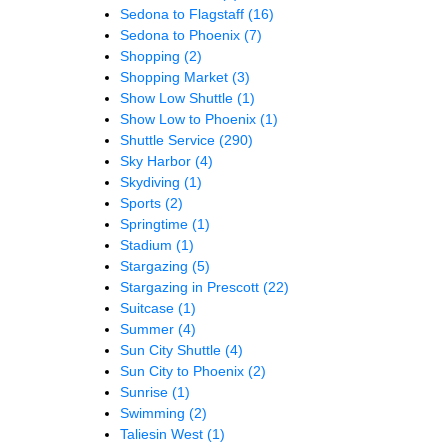
Sedona to Flagstaff
(16)
Sedona to Phoenix
(7)
Shopping
(2)
Shopping Market
(3)
Show Low Shuttle
(1)
Show Low to Phoenix
(1)
Shuttle Service
(290)
Sky Harbor
(4)
Skydiving
(1)
Sports
(2)
Springtime
(1)
Stadium
(1)
Stargazing
(5)
Stargazing in Prescott
(22)
Suitcase
(1)
Summer
(4)
Sun City Shuttle
(4)
Sun City to Phoenix
(2)
Sunrise
(1)
Swimming
(2)
Taliesin West
(1)