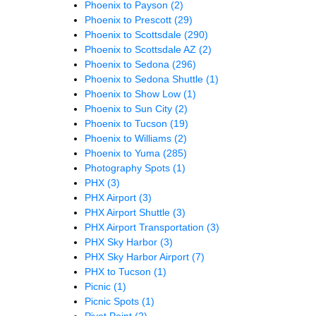
Phoenix to Payson
(2)
Phoenix to Prescott
(29)
Phoenix to Scottsdale
(290)
Phoenix to Scottsdale AZ
(2)
Phoenix to Sedona
(296)
Phoenix to Sedona Shuttle
(1)
Phoenix to Show Low
(1)
Phoenix to Sun City
(2)
Phoenix to Tucson
(19)
Phoenix to Williams
(2)
Phoenix to Yuma
(285)
Photography Spots
(1)
PHX
(3)
PHX Airport
(3)
PHX Airport Shuttle
(3)
PHX Airport Transportation
(3)
PHX Sky Harbor
(3)
PHX Sky Harbor Airport
(7)
PHX to Tucson
(1)
Picnic
(1)
Picnic Spots
(1)
Pivot Point
(2)