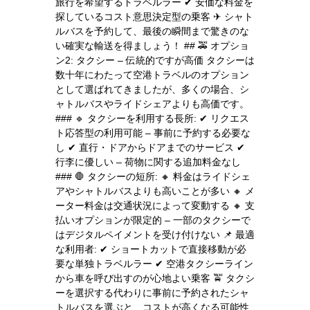
旅行を希望するトラベルラー ✔ 安価な料金を
探しているコスト意思決定型の乗客 ✈ シャト
ルバスを予約して、最後の瞬間まで驚きのな
い確実な輸送を得ましょう！ ## 🚕 オプショ
ン2: タクシー – 伝統的ですが高価 タクシーは
数十年にわたって空港トラベルのオプション
として選ばれてきましたが、多くの場合、シ
ャトルバスやライドシェアよりも高価です。
### 🔹 タクシーを利用する長所: ✔ リクエス
ト応答型の利用可能 – 事前に予約する必要な
し ✔ 直行・ドアからドアまでのサービス ✔
行李に優しい – 荷物に関する追加料金なし
### 🛑 タクシーの短所: 🔸 料金はライドシェ
アやシャトルバスよりも高いことが多い 🔸 メ
ーター料金は交通状況によって変動する 🔸 支
払いオプションが限定的 – 一部のタクシーで
はデジタルペイメントを受け付けない 📌 最適
な利用者: ✔ ショートカットで直接移動が必
要な単独トラベルラー ✔ 空港タクシーライン
から車を呼び出すのが心地よい乗客 🚖 タクシ
ーを選択する代わりに事前に予約されたシャ
トルバスを選ぶと、コストが高くなる可能性