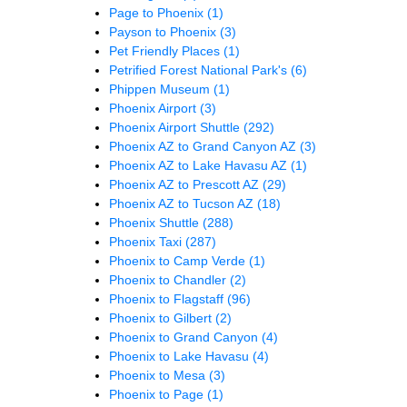
Page to Phoenix
(1)
Payson to Phoenix
(3)
Pet Friendly Places
(1)
Petrified Forest National Park's
(6)
Phippen Museum
(1)
Phoenix Airport
(3)
Phoenix Airport Shuttle
(292)
Phoenix AZ to Grand Canyon AZ
(3)
Phoenix AZ to Lake Havasu AZ
(1)
Phoenix AZ to Prescott AZ
(29)
Phoenix AZ to Tucson AZ
(18)
Phoenix Shuttle
(288)
Phoenix Taxi
(287)
Phoenix to Camp Verde
(1)
Phoenix to Chandler
(2)
Phoenix to Flagstaff
(96)
Phoenix to Gilbert
(2)
Phoenix to Grand Canyon
(4)
Phoenix to Lake Havasu
(4)
Phoenix to Mesa
(3)
Phoenix to Page
(1)