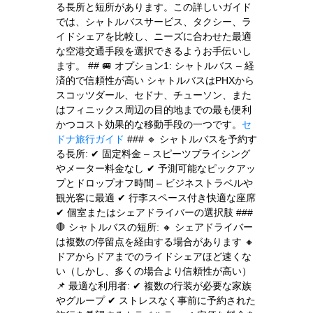
る長所と短所があります。この詳しいガイド
では、シャトルバスサービス、タクシー、ラ
イドシェアを比較し、ニーズに合わせた最適
な空港交通手段を選択できるようお手伝いし
ます。 ## 🚐 オプション1: シャトルバス – 経
済的で信頼性が高い シャトルバスはPHXから
スコッツダール、セドナ、チューソン、また
はフィニックス周辺の目的地までの最も便利
かつコスト効果的な移動手段の一つです。
セ
ドナ旅行ガイド
### 🔹 シャトルバスを予約す
る長所: ✔ 固定料金 – スピーツプライシング
やメーター料金なし ✔ 予測可能なピックアッ
プとドロップオフ時間 – ビジネストラベルや
観光客に最適 ✔ 行李スペース付き快適な座席
✔ 個室またはシェアドライバーの選択肢 ###
🛑 シャトルバスの短所: 🔸 シェアドライバー
は複数の停留点を経由する場合があります 🔸
ドアからドアまでのライドシェアほど速くな
い（しかし、多くの場合より信頼性が高い）
📌 最適な利用者: ✔ 複数の行装が必要な家族
やグループ ✔ ストレスなく事前に予約された