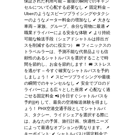
保証された利用可能 – 最後の瞬間でのキャン
セルについて心配する必要なし ✔ 固定料金 –
Uberのようなスピーツプライシングやタクシ
ーのようなメーター料金の増加なし ✔ 大きな
車両 – 家族、グループ、余分な荷物に最適 ✔
職業ドライバーによる安全な体験 ✔ より持続
可能な輸送手段（シェアドシャトルは排出ガ
スを削減するのに役立つ） 🚐 フィニックスの
トラベルラーは、予測不能な代替品よりも信
頼性のあるシャトルバスを選択することで時
間を節約し、お金を節約します！ 🚐 ストレス
を逃がす – 今すぐ確実なシャトルバスを予約
しましょう！ ✔ スピーツプライシングや最後
の瞬間でのキャンセルなし ✔ 安全でプロのド
ライバーによる広々とした座席 ✔ 心配なく過
ごせる固定料金 📲 [今日すぐシャトルバスを
予約](#) して、最良の空港輸送体験を得まし
ょう！ PHX空港交通手段としてシャトルバ
ス、タクシー、ライドシェアを選択する際に
は、あなたの予算、旅行計画、快適性ニーズ
によって最適なオプションが異なります。 📌
キーポイント: ✔ シャトルバスは固定料金で