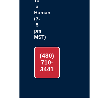
to
a
Human
(7-
5
pm
MST)
(480)
710-
3441