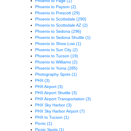
Phoenix to Page
(1)
Phoenix to Payson
(2)
Phoenix to Prescott
(29)
Phoenix to Scottsdale
(290)
Phoenix to Scottsdale AZ
(2)
Phoenix to Sedona
(296)
Phoenix to Sedona Shuttle
(1)
Phoenix to Show Low
(1)
Phoenix to Sun City
(2)
Phoenix to Tucson
(19)
Phoenix to Williams
(2)
Phoenix to Yuma
(285)
Photography Spots
(1)
PHX
(3)
PHX Airport
(3)
PHX Airport Shuttle
(3)
PHX Airport Transportation
(3)
PHX Sky Harbor
(3)
PHX Sky Harbor Airport
(7)
PHX to Tucson
(1)
Picnic
(1)
Picnic Spots
(1)