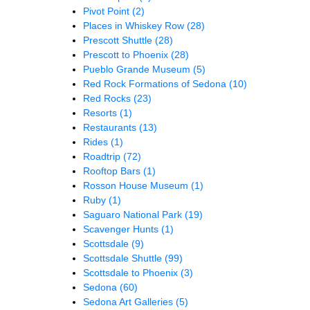
Pivot Point
(2)
Places in Whiskey Row
(28)
Prescott Shuttle
(28)
Prescott to Phoenix
(28)
Pueblo Grande Museum
(5)
Red Rock Formations of Sedona
(10)
Red Rocks
(23)
Resorts
(1)
Restaurants
(13)
Rides
(1)
Roadtrip
(72)
Rooftop Bars
(1)
Rosson House Museum
(1)
Ruby
(1)
Saguaro National Park
(19)
Scavenger Hunts
(1)
Scottsdale
(9)
Scottsdale Shuttle
(99)
Scottsdale to Phoenix
(3)
Sedona
(60)
Sedona Art Galleries
(5)