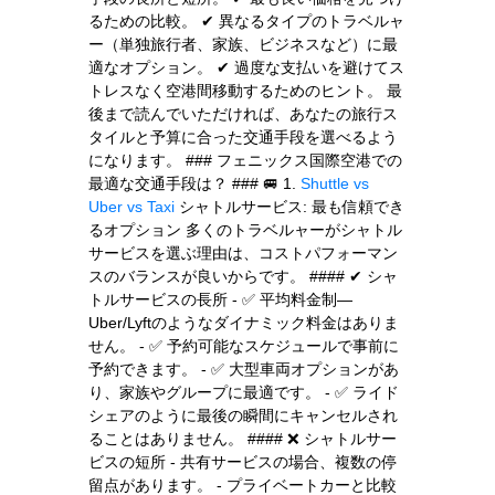
るための比較。 ✔ 異なるタイプのトラベルャ
ー（単独旅行者、家族、ビジネスなど）に最
適なオプション。 ✔ 過度な支払いを避けてス
トレスなく空港間移動するためのヒント。 最
後まで読んでいただければ、あなたの旅行ス
タイルと予算に合った交通手段を選べるよう
になります。 ### フェニックス国際空港での
最適な交通手段は？ ### 🚐 1.
Shuttle vs
Uber vs Taxi
シャトルサービス: 最も信頼でき
るオプション 多くのトラベルャーがシャトル
サービスを選ぶ理由は、コストパフォーマン
スのバランスが良いからです。 #### ✔ シャ
トルサービスの長所 - ✅ 平均料金制—
Uber/Lyftのようなダイナミック料金はありま
せん。 - ✅ 予約可能なスケジュールで事前に
予約できます。 - ✅ 大型車両オプションがあ
り、家族やグループに最適です。 - ✅ ライド
シェアのように最後の瞬間にキャンセルされ
ることはありません。 #### ❌ シャトルサー
ビスの短所 - 共有サービスの場合、複数の停
留点があります。 - プライベートカーと比較