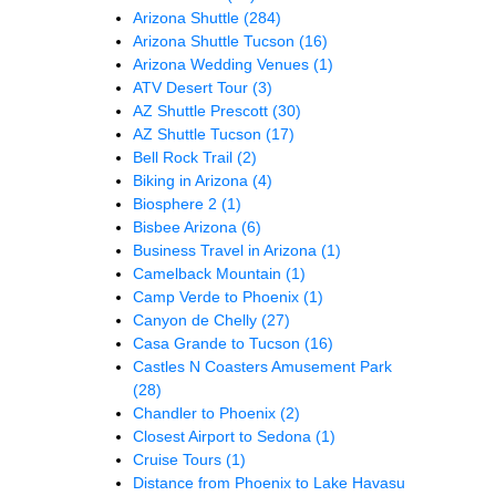
Arizona Shuttle
(284)
Arizona Shuttle Tucson
(16)
Arizona Wedding Venues
(1)
ATV Desert Tour
(3)
AZ Shuttle Prescott
(30)
AZ Shuttle Tucson
(17)
Bell Rock Trail
(2)
Biking in Arizona
(4)
Biosphere 2
(1)
Bisbee Arizona
(6)
Business Travel in Arizona
(1)
Camelback Mountain
(1)
Camp Verde to Phoenix
(1)
Canyon de Chelly
(27)
Casa Grande to Tucson
(16)
Castles N Coasters Amusement Park
(28)
Chandler to Phoenix
(2)
Closest Airport to Sedona
(1)
Cruise Tours
(1)
Distance from Phoenix to Lake Havasu