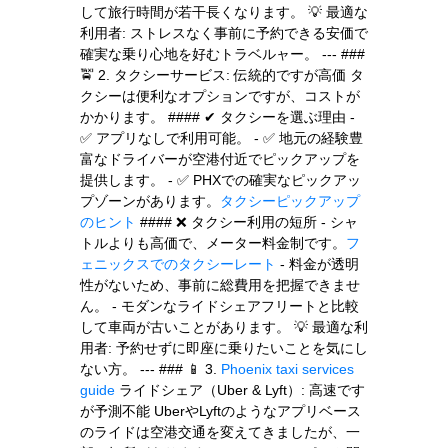
して旅行時間が若干長くなります。 💡 最適な
利用者: ストレスなく事前に予約できる安価で
確実な乗り心地を好むトラベルャー。 --- ###
🚖 2. タクシーサービス: 伝統的ですが高価 タ
クシーは便利なオプションですが、コストが
かかります。 #### ✔ タクシーを選ぶ理由 -
✅ アプリなしで利用可能。 - ✅ 地元の経験豊
富なドライバーが空港付近でピックアップを
提供します。 - ✅ PHXでの確実なピックアッ
プゾーンがあります。
タクシーピックアップ
のヒント
#### ❌ タクシー利用の短所 - シャ
トルよりも高価で、メーター料金制です。
フ
ェニックスでのタクシーレート
- 料金が透明
性がないため、事前に総費用を把握できませ
ん。 - モダンなライドシェアフリートと比較
して車両が古いことがあります。 💡 最適な利
用者: 予約せずに即座に乗りたいことを気にし
ない方。 --- ### 📱 3.
Phoenix taxi services
guide
ライドシェア（Uber & Lyft）: 高速です
が予測不能 UberやLyftのようなアプリベース
のライドは空港交通を変えてきましたが、一