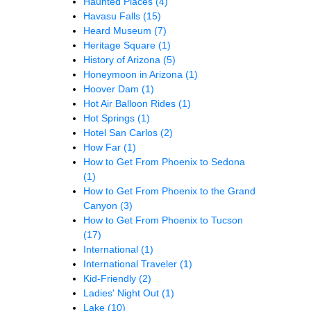
Haunted Places
(4)
Havasu Falls
(15)
Heard Museum
(7)
Heritage Square
(1)
History of Arizona
(5)
Honeymoon in Arizona
(1)
Hoover Dam
(1)
Hot Air Balloon Rides
(1)
Hot Springs
(1)
Hotel San Carlos
(2)
How Far
(1)
How to Get From Phoenix to Sedona
(1)
How to Get From Phoenix to the Grand
Canyon
(3)
How to Get From Phoenix to Tucson
(17)
International
(1)
International Traveler
(1)
Kid-Friendly
(2)
Ladies' Night Out
(1)
Lake
(10)