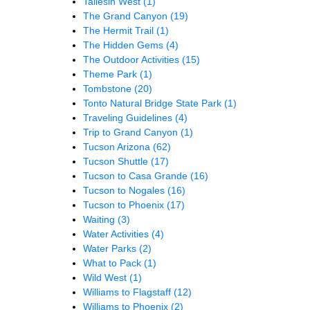
Taliesin West
(1)
The Grand Canyon
(19)
The Hermit Trail
(1)
The Hidden Gems
(4)
The Outdoor Activities
(15)
Theme Park
(1)
Tombstone
(20)
Tonto Natural Bridge State Park
(1)
Traveling Guidelines
(4)
Trip to Grand Canyon
(1)
Tucson Arizona
(62)
Tucson Shuttle
(17)
Tucson to Casa Grande
(16)
Tucson to Nogales
(16)
Tucson to Phoenix
(17)
Waiting
(3)
Water Activities
(4)
Water Parks
(2)
What to Pack
(1)
Wild West
(1)
Williams to Flagstaff
(12)
Williams to Phoenix
(2)