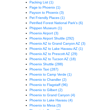
Packing List
(1)
Page to Phoenix
(1)
Payson to Phoenix
(3)
Pet Friendly Places
(1)
Petrified Forest National Park's
(6)
Phippen Museum
(1)
Phoenix Airport
(3)
Phoenix Airport Shuttle
(292)
Phoenix AZ to Grand Canyon AZ
(3)
Phoenix AZ to Lake Havasu AZ
(1)
Phoenix AZ to Prescott AZ
(29)
Phoenix AZ to Tucson AZ
(18)
Phoenix Shuttle
(288)
Phoenix Taxi
(287)
Phoenix to Camp Verde
(1)
Phoenix to Chandler
(2)
Phoenix to Flagstaff
(96)
Phoenix to Gilbert
(2)
Phoenix to Grand Canyon
(4)
Phoenix to Lake Havasu
(4)
Phoenix to Mesa
(3)