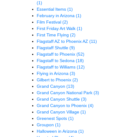
(1)
Essential Items
(1)
February in Arizona
(1)
Film Festival
(2)
First Friday Art Walk
(1)
First Time Flying
(2)
Flagstaff AZ to Phoenix AZ
(11)
Flagstaff Shuttle
(9)
Flagstaff to Phoenix
(52)
Flagstaff to Sedona
(18)
Flagstaff to Williams
(12)
Flying in Arizona
(3)
Gilbert to Phoenix
(2)
Grand Canyon
(13)
Grand Canyon National Park
(3)
Grand Canyon Shuttle
(3)
Grand Canyon to Phoenix
(4)
Grand Canyon Village
(1)
Greenest Spots
(1)
Groupon
(1)
Halloween in Arizona
(1)