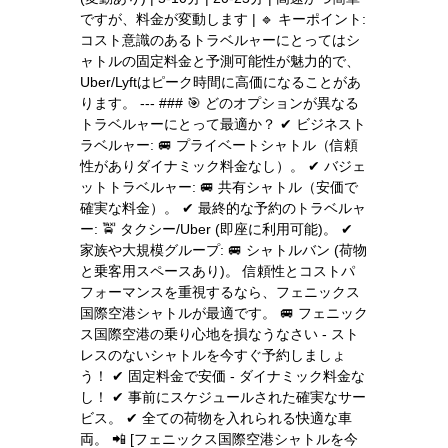
ですが、料金が変動します | 🔹 キーポイント:
コスト意識のあるトラベルャーにとってはシ
ャトルの固定料金と予測可能性が魅力的で、
Uber/Lyftはピーク時間に高価になることがあ
ります。 --- ### 🎯 どのオプションが異なる
トラベルャーにとって最適か？ ✔ ビジネスト
ラベルャー: 🚐 プライベートシャトル（信頼
性がありダイナミック料金なし）。 ✔ バジェ
ットトラベルャー: 🚐 共有シャトル（安価で
確実な料金）。 ✔ 最終的な予約のトラベルャ
ー: 🚖 タクシー/Uber (即座に利用可能)。 ✔
家族や大規模グループ: 🚐 シャトルバン (荷物
と乗客用スペースあり)。 信頼性とコストパ
フォーマンスを重視するなら、フェニックス
国際空港シャトルが最適です。 🚐 フェニック
ス国際空港の乗り心地を損なうなさい - スト
レスのないシャトルを今すぐ予約しましょ
う！ ✔ 固定料金で安価 - ダイナミック料金な
し！ ✔ 事前にスケジュールされた確実なサー
ビス。 ✔ 全ての荷物を入れられる快適な車
両。 📲 [フェニックス国際空港シャトルを今