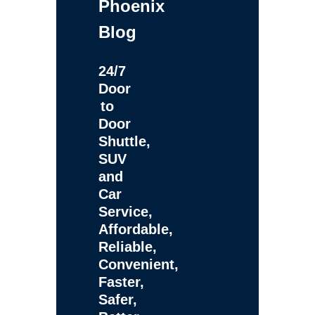
Phoenix
Blog
24/7
Door
to
Door
Shuttle,
SUV
and
Car
Service,
Affordable,
Reliable,
Convenient,
Faster,
Safer,