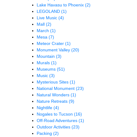
Lake Havasu to Phoenix
(2)
LEGOLAND
(1)
Live Music
(4)
Mall
(2)
March
(1)
Mesa
(7)
Meteor Crater
(1)
Monument Valley
(20)
Mountain
(3)
Murals
(1)
Museums
(51)
Music
(3)
Mysterious Sites
(1)
National Monument
(23)
Natural Wonders
(1)
Nature Retreats
(9)
Nightlife
(4)
Nogales to Tucson
(16)
Off-Road Adventures
(1)
Outdoor Activities
(23)
Packing
(2)