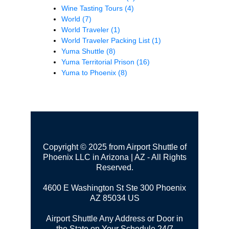
Wine Tasting Tours
(4)
World
(7)
World Traveler
(1)
World Traveler Packing List
(1)
Yuma Shuttle
(8)
Yuma Territorial Prison
(16)
Yuma to Phoenix
(8)
Copyright © 2025 from Airport Shuttle of
Phoenix LLC in Arizona | AZ - All Rights
Reserved.
4600 E Washington St Ste 300
Phoenix
AZ 85034 US
Airport Shuttle Any Address or Door in
the State on Your Schedule 24/7