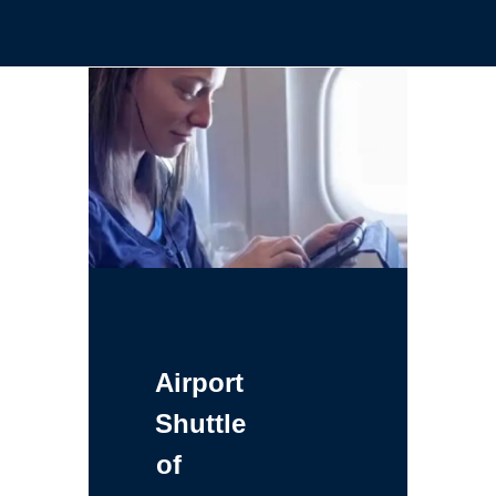
Airport
Shuttle
of