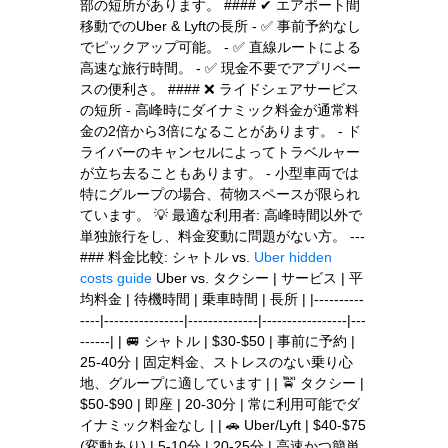
部の短所があります。 #### ✔ エアポート間
移動でのUber & Lyftの長所 - ✅ 事前予約なし
でピックアップ可能。 - ✅ 直線ルートによる
高速な旅行時間。 - ✅ 現金不要でアプリベー
スの便利さ。 #### ❌ ライドシェアサービス
の短所 - 高峰時にダイナミック料金が通常料
金の2倍から3倍になることがあります。 - ド
ライバーのキャンセルによってトラベルャー
が立ち去ることもあります。 - 小型車両では
特にグループの場合、荷物スペースが限られ
ています。 💡 最適な利用者: 高峰時間以外で
単独旅行をし、料金変動に問題がない方。 ---
### 料金比較: シャトル vs.
Uber hidden
costs guide
Uber vs. タクシー | サービス | 平
均料金 | 待機時間 | 乗車時間 | 長所 | |----------
----|----------------|--------------|-----------------|---
------| | 🚐 シャトル | $30-$50 | 事前に予約 |
25-40分 | 固定料金、ストレスのない乗り心
地、グループに適しています | | 🚖 タクシー |
$50-$90 | 即座 | 20-30分 | 常に利用可能でダ
イナミック料金なし | | 🚗 Uber/Lyft | $40-$75
(変動あり) | 5-10分 | 20-25分 | 高速かつ簡単