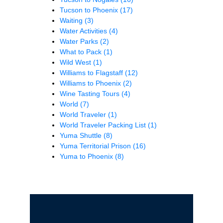
Tucson to Phoenix
(17)
Waiting
(3)
Water Activities
(4)
Water Parks
(2)
What to Pack
(1)
Wild West
(1)
Williams to Flagstaff
(12)
Williams to Phoenix
(2)
Wine Tasting Tours
(4)
World
(7)
World Traveler
(1)
World Traveler Packing List
(1)
Yuma Shuttle
(8)
Yuma Territorial Prison
(16)
Yuma to Phoenix
(8)