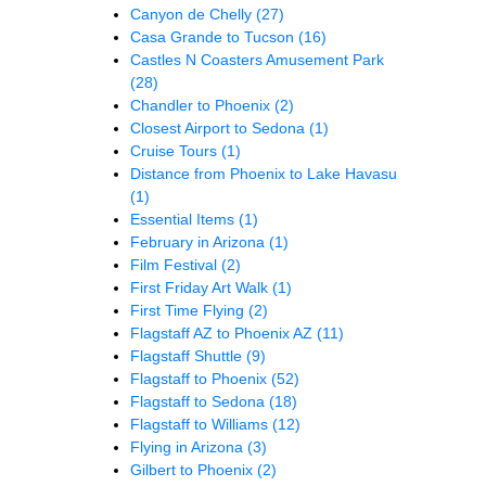
Canyon de Chelly
(27)
Casa Grande to Tucson
(16)
Castles N Coasters Amusement Park
(28)
Chandler to Phoenix
(2)
Closest Airport to Sedona
(1)
Cruise Tours
(1)
Distance from Phoenix to Lake Havasu
(1)
Essential Items
(1)
February in Arizona
(1)
Film Festival
(2)
First Friday Art Walk
(1)
First Time Flying
(2)
Flagstaff AZ to Phoenix AZ
(11)
Flagstaff Shuttle
(9)
Flagstaff to Phoenix
(52)
Flagstaff to Sedona
(18)
Flagstaff to Williams
(12)
Flying in Arizona
(3)
Gilbert to Phoenix
(2)