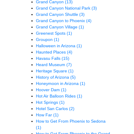
Grand Canyon
(13)
Grand Canyon National Park
(3)
Grand Canyon Shuttle
(3)
Grand Canyon to Phoenix
(4)
Grand Canyon Village
(1)
Greenest Spots
(1)
Groupon
(1)
Halloween in Arizona
(1)
Haunted Places
(4)
Havasu Falls
(15)
Heard Museum
(7)
Heritage Square
(1)
History of Arizona
(5)
Honeymoon in Arizona
(1)
Hoover Dam
(1)
Hot Air Balloon Rides
(1)
Hot Springs
(1)
Hotel San Carlos
(2)
How Far
(1)
How to Get From Phoenix to Sedona
(1)
How to Get From Phoenix to the Grand