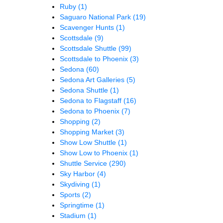
Ruby
(1)
Saguaro National Park
(19)
Scavenger Hunts
(1)
Scottsdale
(9)
Scottsdale Shuttle
(99)
Scottsdale to Phoenix
(3)
Sedona
(60)
Sedona Art Galleries
(5)
Sedona Shuttle
(1)
Sedona to Flagstaff
(16)
Sedona to Phoenix
(7)
Shopping
(2)
Shopping Market
(3)
Show Low Shuttle
(1)
Show Low to Phoenix
(1)
Shuttle Service
(290)
Sky Harbor
(4)
Skydiving
(1)
Sports
(2)
Springtime
(1)
Stadium
(1)