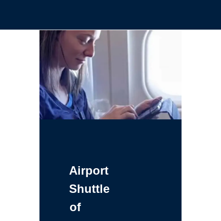
Airport
Shuttle
of