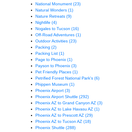
National Monument
(23)
Natural Wonders
(1)
Nature Retreats
(9)
Nightlife
(4)
Nogales to Tucson
(16)
Off-Road Adventures
(1)
Outdoor Activities
(23)
Packing
(2)
Packing List
(1)
Page to Phoenix
(1)
Payson to Phoenix
(3)
Pet Friendly Places
(1)
Petrified Forest National Park's
(6)
Phippen Museum
(1)
Phoenix Airport
(3)
Phoenix Airport Shuttle
(292)
Phoenix AZ to Grand Canyon AZ
(3)
Phoenix AZ to Lake Havasu AZ
(1)
Phoenix AZ to Prescott AZ
(29)
Phoenix AZ to Tucson AZ
(18)
Phoenix Shuttle
(288)