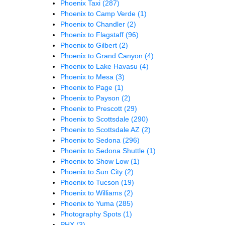
Phoenix Taxi
(287)
Phoenix to Camp Verde
(1)
Phoenix to Chandler
(2)
Phoenix to Flagstaff
(96)
Phoenix to Gilbert
(2)
Phoenix to Grand Canyon
(4)
Phoenix to Lake Havasu
(4)
Phoenix to Mesa
(3)
Phoenix to Page
(1)
Phoenix to Payson
(2)
Phoenix to Prescott
(29)
Phoenix to Scottsdale
(290)
Phoenix to Scottsdale AZ
(2)
Phoenix to Sedona
(296)
Phoenix to Sedona Shuttle
(1)
Phoenix to Show Low
(1)
Phoenix to Sun City
(2)
Phoenix to Tucson
(19)
Phoenix to Williams
(2)
Phoenix to Yuma
(285)
Photography Spots
(1)
PHX
(3)