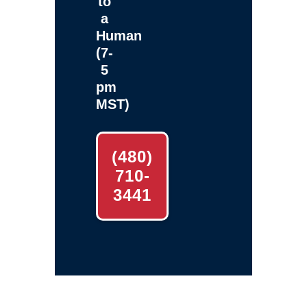
to
a
Human
(7-
5
pm
MST)
(480)
710-
3441