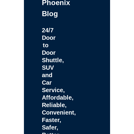
Phoenix
Blog
24/7
Door
to
Door
Shuttle,
SUV
and
Car
Service,
Affordable,
Reliable,
Convenient,
Faster,
Safer,