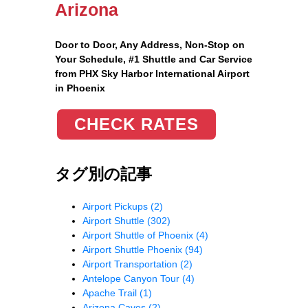
Arizona
Door to Door, Any Address
, Non-Stop on
Your Schedule, #1 Shuttle and Car Service
from PHX Sky Harbor International Airport
in Phoenix
CHECK RATES
タグ別の記事
Airport Pickups
(2)
Airport Shuttle
(302)
Airport Shuttle of Phoenix
(4)
Airport Shuttle Phoenix
(94)
Airport Transportation
(2)
Antelope Canyon Tour
(4)
Apache Trail
(1)
Arizona Caves
(2)