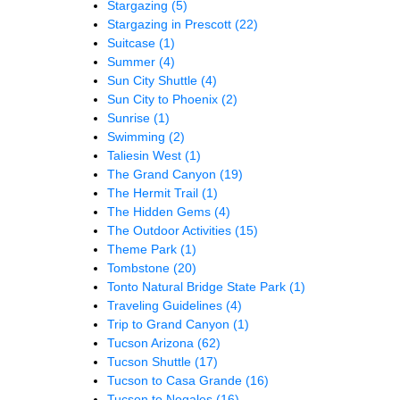
Stargazing
(5)
Stargazing in Prescott
(22)
Suitcase
(1)
Summer
(4)
Sun City Shuttle
(4)
Sun City to Phoenix
(2)
Sunrise
(1)
Swimming
(2)
Taliesin West
(1)
The Grand Canyon
(19)
The Hermit Trail
(1)
The Hidden Gems
(4)
The Outdoor Activities
(15)
Theme Park
(1)
Tombstone
(20)
Tonto Natural Bridge State Park
(1)
Traveling Guidelines
(4)
Trip to Grand Canyon
(1)
Tucson Arizona
(62)
Tucson Shuttle
(17)
Tucson to Casa Grande
(16)
Tucson to Nogales
(16)