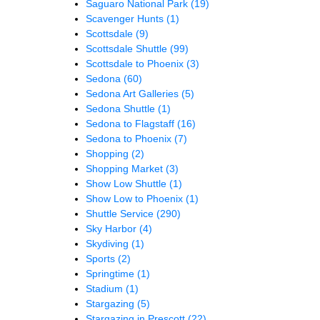
Saguaro National Park
(19)
Scavenger Hunts
(1)
Scottsdale
(9)
Scottsdale Shuttle
(99)
Scottsdale to Phoenix
(3)
Sedona
(60)
Sedona Art Galleries
(5)
Sedona Shuttle
(1)
Sedona to Flagstaff
(16)
Sedona to Phoenix
(7)
Shopping
(2)
Shopping Market
(3)
Show Low Shuttle
(1)
Show Low to Phoenix
(1)
Shuttle Service
(290)
Sky Harbor
(4)
Skydiving
(1)
Sports
(2)
Springtime
(1)
Stadium
(1)
Stargazing
(5)
Stargazing in Prescott
(22)