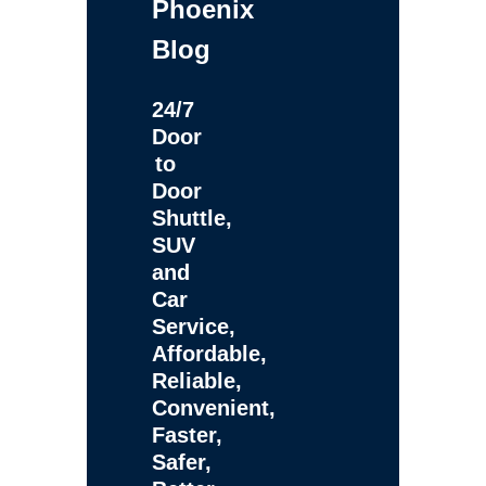
Phoenix
Blog
24/7
Door
to
Door
Shuttle,
SUV
and
Car
Service,
Affordable,
Reliable,
Convenient,
Faster,
Safer,