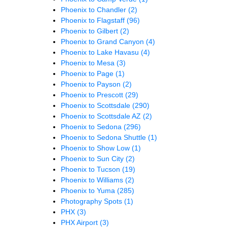
Phoenix to Chandler
(2)
Phoenix to Flagstaff
(96)
Phoenix to Gilbert
(2)
Phoenix to Grand Canyon
(4)
Phoenix to Lake Havasu
(4)
Phoenix to Mesa
(3)
Phoenix to Page
(1)
Phoenix to Payson
(2)
Phoenix to Prescott
(29)
Phoenix to Scottsdale
(290)
Phoenix to Scottsdale AZ
(2)
Phoenix to Sedona
(296)
Phoenix to Sedona Shuttle
(1)
Phoenix to Show Low
(1)
Phoenix to Sun City
(2)
Phoenix to Tucson
(19)
Phoenix to Williams
(2)
Phoenix to Yuma
(285)
Photography Spots
(1)
PHX
(3)
PHX Airport
(3)