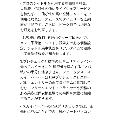
- プロのシャトルを利用する理由駐車料金、
大渋滞、信頼性の低いライドシェアサービス
を待たずに、信頼性の高い空港シャトルをご
利用になれば、スムーズでタイムリーなご到
着が可能です。さらに、ピーク時でも迅速な
お迎えをお約束します。
- お客様に選ばれる理由グループ輸送オプシ
ョン、手荷物アシスト、競争力のある価格設
定、シャトル乗車状況をリアルタイムで追跡
して最新情報をお知らせします。
3.プレチェックと標準のセキュリティライン -
知っておくべきこと 航空券を購入することは
戦いの半分に過ぎません。フェニックス・ス
カイ・ハーバーはTSAプリチェックとグロー
バル・エントリーの両プログラムに参加して
おり、フリークエント・フライヤーや資格の
ある乗客は保安検査場での時間を大幅に短縮
することができます。
- スカイハーバーのTSAプリチェックでは、優
先列に並ぶことができ、靴やノートパソコン