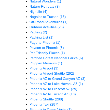
Natural Wonders
(1)
Nature Retreats
(9)
Nightlife
(4)
Nogales to Tucson
(16)
Off-Road Adventures
(1)
Outdoor Activities
(23)
Packing
(2)
Packing List
(1)
Page to Phoenix
(1)
Payson to Phoenix
(3)
Pet Friendly Places
(1)
Petrified Forest National Park's
(6)
Phippen Museum
(1)
Phoenix Airport
(3)
Phoenix Airport Shuttle
(292)
Phoenix AZ to Grand Canyon AZ
(3)
Phoenix AZ to Lake Havasu AZ
(1)
Phoenix AZ to Prescott AZ
(29)
Phoenix AZ to Tucson AZ
(18)
Phoenix Shuttle
(288)
Phoenix Taxi
(287)
Phoenix to Camp Verde
(1)