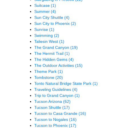
Suitcase
(1)
Summer
(4)
Sun City Shuttle
(4)
Sun City to Phoenix
(2)
Sunrise
(1)
Swimming
(2)
Taliesin West
(1)
The Grand Canyon
(19)
The Hermit Trail
(1)
The Hidden Gems
(4)
The Outdoor Activities
(15)
Theme Park
(1)
Tombstone
(20)
Tonto Natural Bridge State Park
(1)
Traveling Guidelines
(4)
Trip to Grand Canyon
(1)
Tucson Arizona
(62)
Tucson Shuttle
(17)
Tucson to Casa Grande
(16)
Tucson to Nogales
(16)
Tucson to Phoenix
(17)