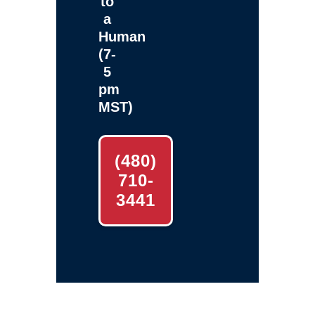
to
a
Human
(7-
5
pm
MST)
(480)
710-
3441