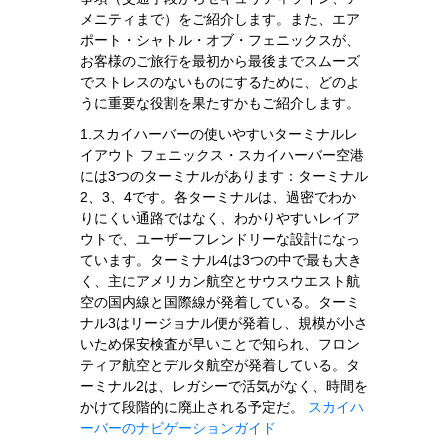
メニティまで）をご紹介します。また、エア
ポート・シャトル・オブ・フェニックスが、
お客様のご旅行を最初から最後までスムーズ
でストレスのないものにするために、どのよ
うに重要な役割を果たすかもご紹介します。
1.スカイハーバーの使いやすいターミナルレ
イアウト フェニックス・スカイハーバー空港
には3つのターミナルがあります：ターミナル
2、3、4です。各ターミナルは、過密でわか
りにくい通路ではなく、わかりやすいレイア
ウトで、ユーザーフレンドリーな設計になっ
ています。ターミナル4は3つの中で最も大き
く、主にアメリカン航空とサウスウエスト航
空の国内線と国際線が発着している。ターミ
ナル3はリージョナル便が発着し、規模が小さ
いため保安検査が早いことで知られ、フロン
ティア航空とデルタ航空が発着している。タ
ーミナル2は、レガシーで活気がなく、時間を
かけて段階的に廃止される予定だ。
スカイハ
ーバーのナビゲーションガイド