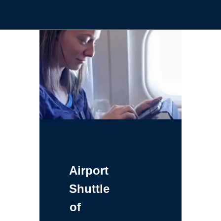
Airport
Shuttle
of