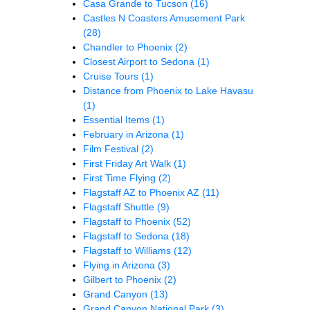
Casa Grande to Tucson
(16)
Castles N Coasters Amusement Park
(28)
Chandler to Phoenix
(2)
Closest Airport to Sedona
(1)
Cruise Tours
(1)
Distance from Phoenix to Lake Havasu
(1)
Essential Items
(1)
February in Arizona
(1)
Film Festival
(2)
First Friday Art Walk
(1)
First Time Flying
(2)
Flagstaff AZ to Phoenix AZ
(11)
Flagstaff Shuttle
(9)
Flagstaff to Phoenix
(52)
Flagstaff to Sedona
(18)
Flagstaff to Williams
(12)
Flying in Arizona
(3)
Gilbert to Phoenix
(2)
Grand Canyon
(13)
Grand Canyon National Park
(3)