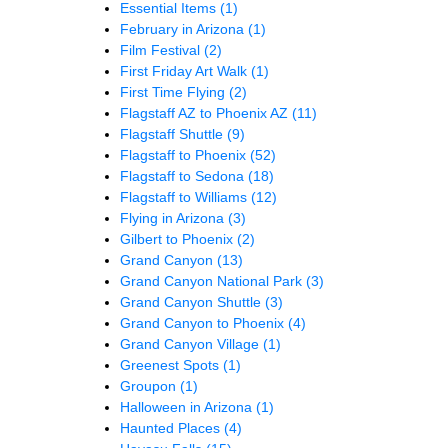
Essential Items
(1)
February in Arizona
(1)
Film Festival
(2)
First Friday Art Walk
(1)
First Time Flying
(2)
Flagstaff AZ to Phoenix AZ
(11)
Flagstaff Shuttle
(9)
Flagstaff to Phoenix
(52)
Flagstaff to Sedona
(18)
Flagstaff to Williams
(12)
Flying in Arizona
(3)
Gilbert to Phoenix
(2)
Grand Canyon
(13)
Grand Canyon National Park
(3)
Grand Canyon Shuttle
(3)
Grand Canyon to Phoenix
(4)
Grand Canyon Village
(1)
Greenest Spots
(1)
Groupon
(1)
Halloween in Arizona
(1)
Haunted Places
(4)