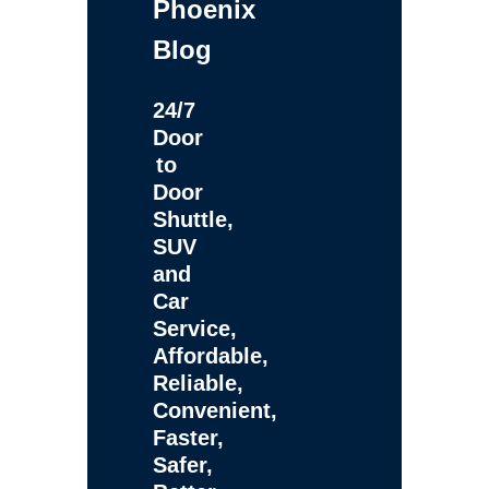
Phoenix
Blog
24/7
Door
to
Door
Shuttle,
SUV
and
Car
Service,
Affordable,
Reliable,
Convenient,
Faster,
Safer,