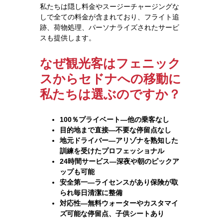
私たちは隠し料金やスージーチャージングな
しで全ての料金が含まれており、フライト追
跡、荷物処理、パーソナライズされたサービ
スも提供します。
なぜ観光客はフェニック
スからセドナへの移動に
私たちは選ぶのですか？
100％プライベート—他の乗客なし
目的地まで直接—不要な停留点なし
地元ドライバー—アリゾナを熟知した
訓練を受けたプロフェッショナル
24時間サービス—深夜や朝のピックア
ップも可能
安全第一—ライセンスがあり保険が取
られ毎日清潔に整備
対応性—無料ウォーターやカスタマイ
ズ可能な停留点、子供シートあり