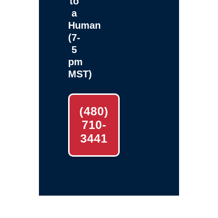
to
a
Human
(7-
5
pm
MST)
(480)
710-
3441