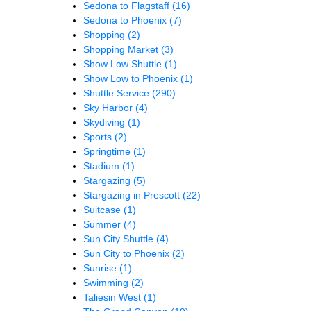
Sedona to Flagstaff
(16)
Sedona to Phoenix
(7)
Shopping
(2)
Shopping Market
(3)
Show Low Shuttle
(1)
Show Low to Phoenix
(1)
Shuttle Service
(290)
Sky Harbor
(4)
Skydiving
(1)
Sports
(2)
Springtime
(1)
Stadium
(1)
Stargazing
(5)
Stargazing in Prescott
(22)
Suitcase
(1)
Summer
(4)
Sun City Shuttle
(4)
Sun City to Phoenix
(2)
Sunrise
(1)
Swimming
(2)
Taliesin West
(1)