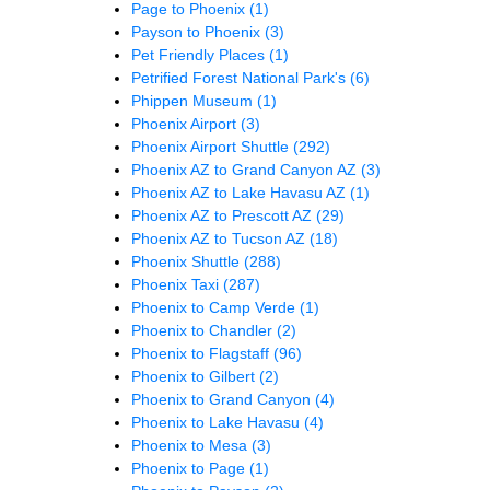
Page to Phoenix
(1)
Payson to Phoenix
(3)
Pet Friendly Places
(1)
Petrified Forest National Park's
(6)
Phippen Museum
(1)
Phoenix Airport
(3)
Phoenix Airport Shuttle
(292)
Phoenix AZ to Grand Canyon AZ
(3)
Phoenix AZ to Lake Havasu AZ
(1)
Phoenix AZ to Prescott AZ
(29)
Phoenix AZ to Tucson AZ
(18)
Phoenix Shuttle
(288)
Phoenix Taxi
(287)
Phoenix to Camp Verde
(1)
Phoenix to Chandler
(2)
Phoenix to Flagstaff
(96)
Phoenix to Gilbert
(2)
Phoenix to Grand Canyon
(4)
Phoenix to Lake Havasu
(4)
Phoenix to Mesa
(3)
Phoenix to Page
(1)