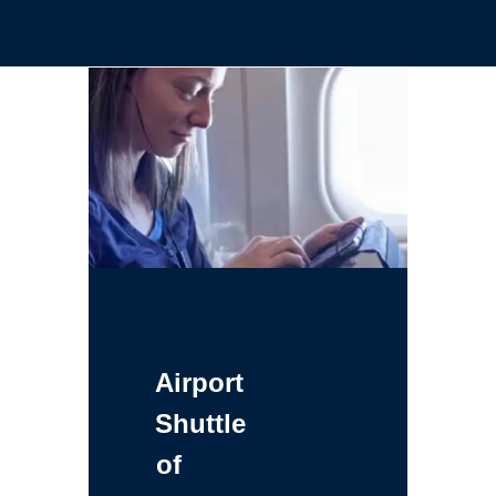
Airport
Shuttle
of