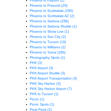
Phoenix to Payson
(2)
Phoenix to Prescott
(29)
Phoenix to Scottsdale
(290)
Phoenix to Scottsdale AZ
(2)
Phoenix to Sedona
(296)
Phoenix to Sedona Shuttle
(1)
Phoenix to Show Low
(1)
Phoenix to Sun City
(2)
Phoenix to Tucson
(19)
Phoenix to Williams
(2)
Phoenix to Yuma
(285)
Photography Spots
(1)
PHX
(3)
PHX Airport
(3)
PHX Airport Shuttle
(3)
PHX Airport Transportation
(3)
PHX Sky Harbor
(3)
PHX Sky Harbor Airport
(7)
PHX to Tucson
(1)
Picnic
(1)
Picnic Spots
(1)
Pivot Point
(2)