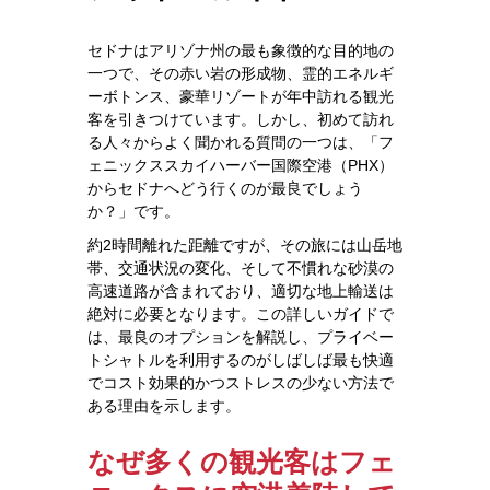
セドナはアリゾナ州の最も象徴的な目的地の
一つで、その赤い岩の形成物、霊的エネルギ
ーボトンス、豪華リゾートが年中訪れる観光
客を引きつけています。しかし、初めて訪れ
る人々からよく聞かれる質問の一つは、「フ
ェニックススカイハーバー国際空港（PHX）
からセドナへどう行くのが最良でしょう
か？」です。
約2時間離れた距離ですが、その旅には山岳地
帯、交通状況の変化、そして不慣れな砂漠の
高速道路が含まれており、適切な地上輸送は
絶対に必要となります。この詳しいガイドで
は、最良のオプションを解説し、プライベー
トシャトルを利用するのがしばしば最も快適
でコスト効果的かつストレスの少ない方法で
ある理由を示します。
なぜ多くの観光客はフェ