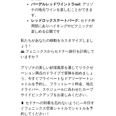
バーデルレッドワイントラrail:
アリゾ
ナの地元ワインを楽しむことができま
す。
レッドロックステートパーク:
セドナ外
周部にありハイキングやピクニックが
楽しめる公園です
私たちがあなたの移動をカスタマイズしまし
ょう！
🌄 フェニックスからセドナへ旅行を計画して
いますか？
アリゾナの美しい砂漠風景を通じてリラクゼ
ーション満点のドライブで冒険を始めましょ
う。今すぐプライベートなドアツーゲートシ
ャトルを予約し、フラットレート料金、地元
ドライバー、スケジュールに合わせたカーブ
サイドピックアップをお楽しみください。
🧳 セドナへの到着を忘れないように—今日す
ぐフェニックス空港シャトルでシャトルを予
約してください！