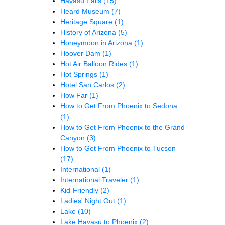
Havasu Falls
(15)
Heard Museum
(7)
Heritage Square
(1)
History of Arizona
(5)
Honeymoon in Arizona
(1)
Hoover Dam
(1)
Hot Air Balloon Rides
(1)
Hot Springs
(1)
Hotel San Carlos
(2)
How Far
(1)
How to Get From Phoenix to Sedona
(1)
How to Get From Phoenix to the Grand
Canyon
(3)
How to Get From Phoenix to Tucson
(17)
International
(1)
International Traveler
(1)
Kid-Friendly
(2)
Ladies' Night Out
(1)
Lake
(10)
Lake Havasu to Phoenix
(2)