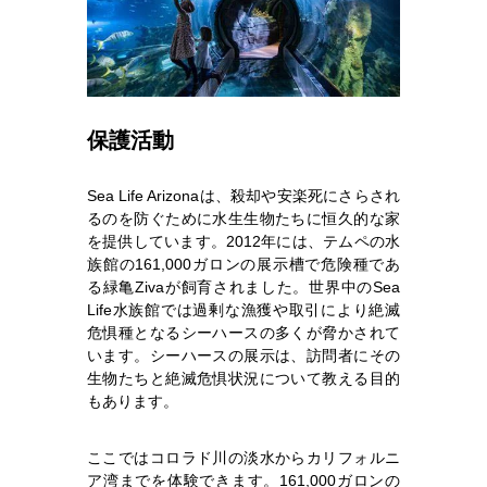
保護活動
Sea Life Arizonaは、殺却や安楽死にさらされ
るのを防ぐために水生生物たちに恒久的な家
を提供しています。2012年には、テムペの水
族館の161,000ガロンの展示槽で危険種であ
る緑亀Zivaが飼育されました。世界中のSea
Life水族館では過剰な漁獲や取引により絶滅
危惧種となるシーハースの多くが脅かされて
います。シーハースの展示は、訪問者にその
生物たちと絶滅危惧状況について教える目的
もあります。
ここではコロラド川の淡水からカリフォルニ
ア湾までを体験できます。161,000ガロンの