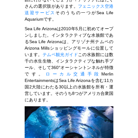
さんの選択肢があります。
フェニックス空港
送迎サービス
そのうちの一つがSea Life
Aquariumです。
Sea Life Arizonaは2010年5月に初めてオープ
ンしました。インタラクティブな水族館であ
るSea Life Arizonaは、アリゾナ州テムペの
Arizona Millsショッピングモールに位置して
います。
テムペ観光ガイド
この水族館には数
千の水生生物、インタラクティブな触れ手プ
ール、そして360°オーシャントンネルが特徴
です。
ローカル交通手段
Merlin
EntertainmentsはSea Life Arizonaを含む11カ
国2大陸にわたる30以上の水族館を所有・運
営しています。そのうち8つがアメリカ合衆国
にあります。