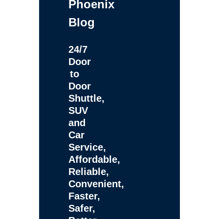
Phoenix
Blog
24/7
Door
to
Door
Shuttle,
SUV
and
Car
Service,
Affordable,
Reliable,
Convenient,
Faster,
Safer,