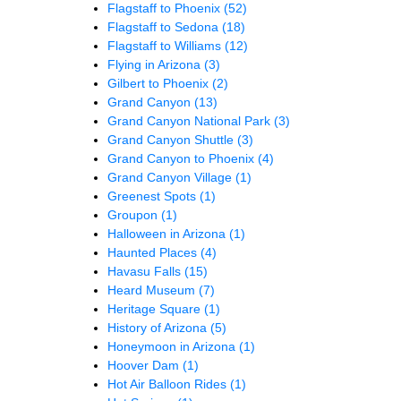
Flagstaff to Phoenix
(52)
Flagstaff to Sedona
(18)
Flagstaff to Williams
(12)
Flying in Arizona
(3)
Gilbert to Phoenix
(2)
Grand Canyon
(13)
Grand Canyon National Park
(3)
Grand Canyon Shuttle
(3)
Grand Canyon to Phoenix
(4)
Grand Canyon Village
(1)
Greenest Spots
(1)
Groupon
(1)
Halloween in Arizona
(1)
Haunted Places
(4)
Havasu Falls
(15)
Heard Museum
(7)
Heritage Square
(1)
History of Arizona
(5)
Honeymoon in Arizona
(1)
Hoover Dam
(1)
Hot Air Balloon Rides
(1)