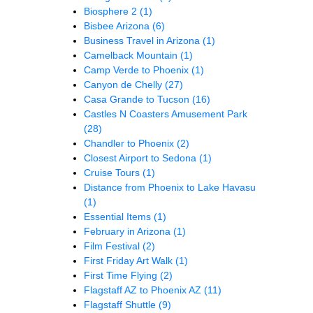
Biosphere 2
(1)
Bisbee Arizona
(6)
Business Travel in Arizona
(1)
Camelback Mountain
(1)
Camp Verde to Phoenix
(1)
Canyon de Chelly
(27)
Casa Grande to Tucson
(16)
Castles N Coasters Amusement Park
(28)
Chandler to Phoenix
(2)
Closest Airport to Sedona
(1)
Cruise Tours
(1)
Distance from Phoenix to Lake Havasu
(1)
Essential Items
(1)
February in Arizona
(1)
Film Festival
(2)
First Friday Art Walk
(1)
First Time Flying
(2)
Flagstaff AZ to Phoenix AZ
(11)
Flagstaff Shuttle
(9)