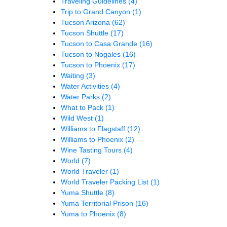
Traveling Guidelines
(4)
Trip to Grand Canyon
(1)
Tucson Arizona
(62)
Tucson Shuttle
(17)
Tucson to Casa Grande
(16)
Tucson to Nogales
(16)
Tucson to Phoenix
(17)
Waiting
(3)
Water Activities
(4)
Water Parks
(2)
What to Pack
(1)
Wild West
(1)
Williams to Flagstaff
(12)
Williams to Phoenix
(2)
Wine Tasting Tours
(4)
World
(7)
World Traveler
(1)
World Traveler Packing List
(1)
Yuma Shuttle
(8)
Yuma Territorial Prison
(16)
Yuma to Phoenix
(8)