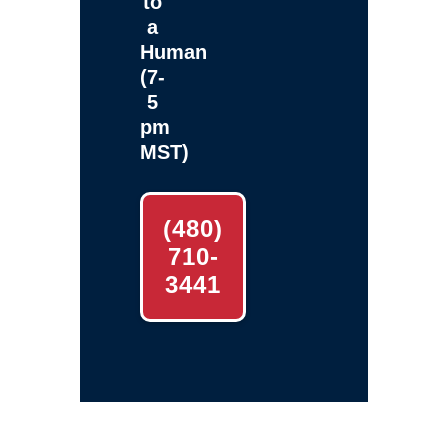
to
a
Human
(7-
5
pm
MST)
(480)
710-
3441