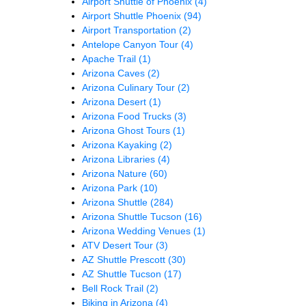
Airport Shuttle of Phoenix
(4)
Airport Shuttle Phoenix
(94)
Airport Transportation
(2)
Antelope Canyon Tour
(4)
Apache Trail
(1)
Arizona Caves
(2)
Arizona Culinary Tour
(2)
Arizona Desert
(1)
Arizona Food Trucks
(3)
Arizona Ghost Tours
(1)
Arizona Kayaking
(2)
Arizona Libraries
(4)
Arizona Nature
(60)
Arizona Park
(10)
Arizona Shuttle
(284)
Arizona Shuttle Tucson
(16)
Arizona Wedding Venues
(1)
ATV Desert Tour
(3)
AZ Shuttle Prescott
(30)
AZ Shuttle Tucson
(17)
Bell Rock Trail
(2)
Biking in Arizona
(4)