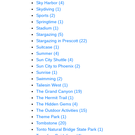
Sky Harbor
(4)
Skydiving
(1)
Sports
(2)
Springtime
(1)
Stadium
(1)
Stargazing
(5)
Stargazing in Prescott
(22)
Suitcase
(1)
Summer
(4)
Sun City Shuttle
(4)
Sun City to Phoenix
(2)
Sunrise
(1)
Swimming
(2)
Taliesin West
(1)
The Grand Canyon
(19)
The Hermit Trail
(1)
The Hidden Gems
(4)
The Outdoor Activities
(15)
Theme Park
(1)
Tombstone
(20)
Tonto Natural Bridge State Park
(1)