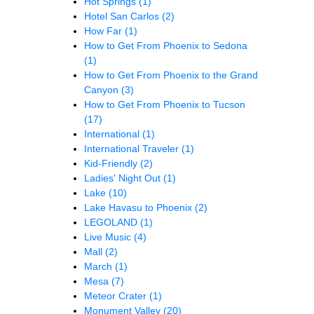
Hot Springs
(1)
Hotel San Carlos
(2)
How Far
(1)
How to Get From Phoenix to Sedona
(1)
How to Get From Phoenix to the Grand
Canyon
(3)
How to Get From Phoenix to Tucson
(17)
International
(1)
International Traveler
(1)
Kid-Friendly
(2)
Ladies' Night Out
(1)
Lake
(10)
Lake Havasu to Phoenix
(2)
LEGOLAND
(1)
Live Music
(4)
Mall
(2)
March
(1)
Mesa
(7)
Meteor Crater
(1)
Monument Valley
(20)