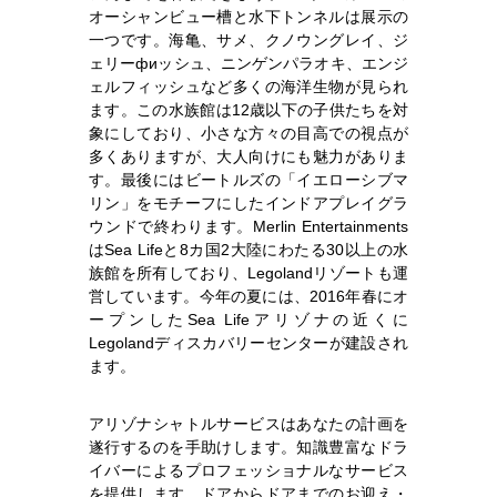
オーシャンビュー槽と水下トンネルは展示の
一つです。海亀、サメ、クノウングレイ、ジ
ェリーфиッシュ、ニンゲンパラオキ、エンジ
ェルフィッシュなど多くの海洋生物が見られ
ます。この水族館は12歳以下の子供たちを対
象にしており、小さな方々の目高での視点が
多くありますが、大人向けにも魅力がありま
す。最後にはビートルズの「イエローシブマ
リン」をモチーフにしたインドアプレイグラ
ウンドで終わります。Merlin Entertainments
はSea Lifeと8カ国2大陸にわたる30以上の水
族館を所有しており、Legolandリゾートも運
営しています。今年の夏には、2016年春にオ
ープンしたSea Lifeアリゾナの近くに
Legolandディスカバリーセンターが建設され
ます。
アリゾナシャトルサービスはあなたの計画を
遂行するのを手助けします。知識豊富なドラ
イバーによるプロフェッショナルなサービス
を提供します。ドアからドアまでのお迎え・