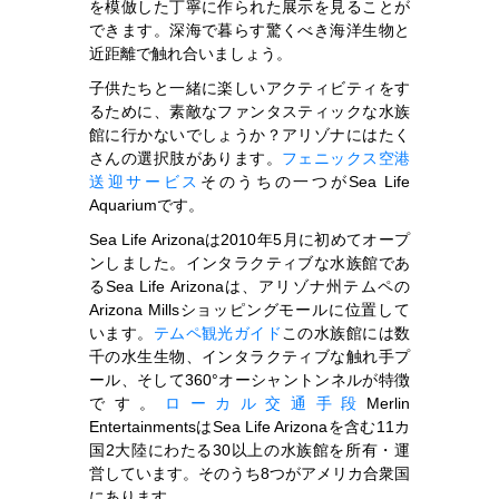
を模倣した丁寧に作られた展示を見ることが
できます。深海で暮らす驚くべき海洋生物と
近距離で触れ合いましょう。
子供たちと一緒に楽しいアクティビティをす
るために、素敵なファンタスティックな水族
館に行かないでしょうか？アリゾナにはたく
さんの選択肢があります。
フェニックス空港
送迎サービス
そのうちの一つがSea Life
Aquariumです。
Sea Life Arizonaは2010年5月に初めてオープ
ンしました。インタラクティブな水族館であ
るSea Life Arizonaは、アリゾナ州テムペの
Arizona Millsショッピングモールに位置して
います。
テムペ観光ガイド
この水族館には数
千の水生生物、インタラクティブな触れ手プ
ール、そして360°オーシャントンネルが特徴
です。
ローカル交通手段
Merlin
EntertainmentsはSea Life Arizonaを含む11カ
国2大陸にわたる30以上の水族館を所有・運
営しています。そのうち8つがアメリカ合衆国
にあります。