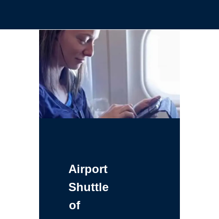
Airport
Shuttle
of