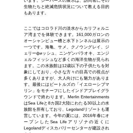
います。シーハースの展示は、訪問者にその
生物たちと絶滅危惧状況について教える目的
もあります。
ここではコロラド川の淡水からカリフォルニ
ア湾までを体験できます。161,000ガロンの
オーシャンビュー槽と水下トンネルは展示の
一つです。海亀、サメ、クノウングレイ、ジ
ェリーфиッシュ、ニンゲンパラオキ、エンジ
ェルフィッシュなど多くの海洋生物が見られ
ます。この水族館は12歳以下の子供たちを対
象にしており、小さな方々の目高での視点が
多くありますが、大人向けにも魅力がありま
す。最後にはビートルズの「イエローシブマ
リン」をモチーフにしたインドアプレイグラ
ウンドで終わります。Merlin Entertainments
はSea Lifeと8カ国2大陸にわたる30以上の水
族館を所有しており、Legolandリゾートも運
営しています。今年の夏には、2016年春にオ
ープンしたSea Lifeアリゾナの近くに
Legolandディスカバリーセンターが建設され