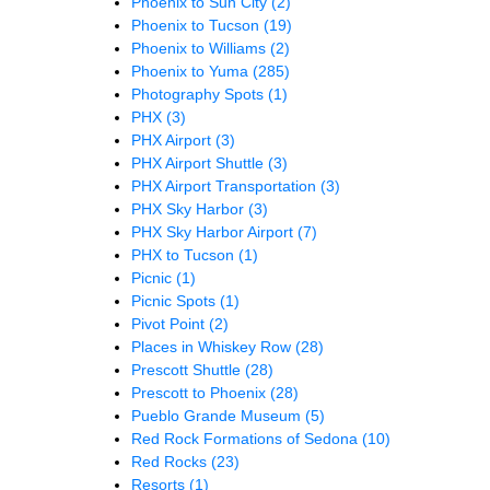
Phoenix to Sun City
(2)
Phoenix to Tucson
(19)
Phoenix to Williams
(2)
Phoenix to Yuma
(285)
Photography Spots
(1)
PHX
(3)
PHX Airport
(3)
PHX Airport Shuttle
(3)
PHX Airport Transportation
(3)
PHX Sky Harbor
(3)
PHX Sky Harbor Airport
(7)
PHX to Tucson
(1)
Picnic
(1)
Picnic Spots
(1)
Pivot Point
(2)
Places in Whiskey Row
(28)
Prescott Shuttle
(28)
Prescott to Phoenix
(28)
Pueblo Grande Museum
(5)
Red Rock Formations of Sedona
(10)
Red Rocks
(23)
Resorts
(1)