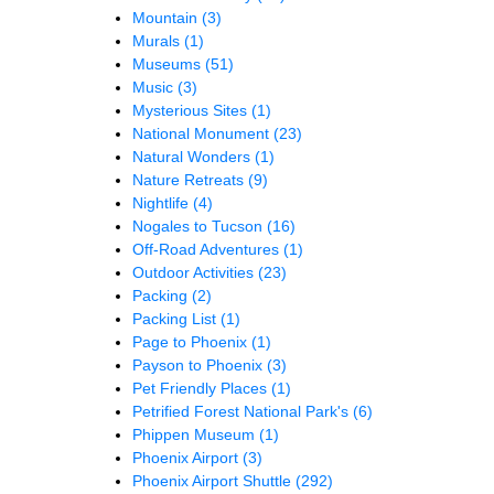
Mountain
(3)
Murals
(1)
Museums
(51)
Music
(3)
Mysterious Sites
(1)
National Monument
(23)
Natural Wonders
(1)
Nature Retreats
(9)
Nightlife
(4)
Nogales to Tucson
(16)
Off-Road Adventures
(1)
Outdoor Activities
(23)
Packing
(2)
Packing List
(1)
Page to Phoenix
(1)
Payson to Phoenix
(3)
Pet Friendly Places
(1)
Petrified Forest National Park's
(6)
Phippen Museum
(1)
Phoenix Airport
(3)
Phoenix Airport Shuttle
(292)