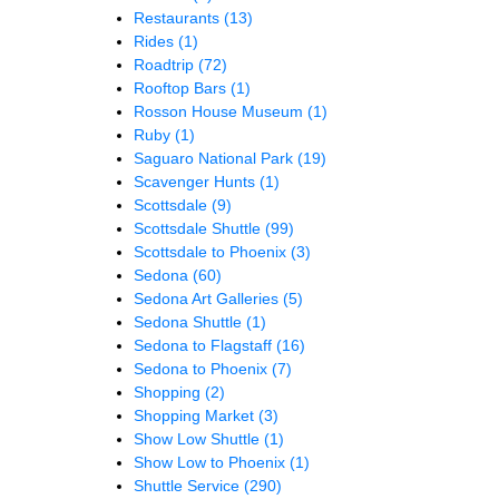
Restaurants
(13)
Rides
(1)
Roadtrip
(72)
Rooftop Bars
(1)
Rosson House Museum
(1)
Ruby
(1)
Saguaro National Park
(19)
Scavenger Hunts
(1)
Scottsdale
(9)
Scottsdale Shuttle
(99)
Scottsdale to Phoenix
(3)
Sedona
(60)
Sedona Art Galleries
(5)
Sedona Shuttle
(1)
Sedona to Flagstaff
(16)
Sedona to Phoenix
(7)
Shopping
(2)
Shopping Market
(3)
Show Low Shuttle
(1)
Show Low to Phoenix
(1)
Shuttle Service
(290)