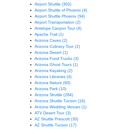
Airport Shuttle
(302)
Airport Shuttle of Phoenix
(4)
Airport Shuttle Phoenix
(94)
Airport Transportation
(2)
Antelope Canyon Tour
(4)
Apache Trail
(1)
Arizona Caves
(2)
Arizona Culinary Tour
(2)
Arizona Desert
(1)
Arizona Food Trucks
(3)
Arizona Ghost Tours
(1)
Arizona Kayaking
(2)
Arizona Libraries
(4)
Arizona Nature
(60)
Arizona Park
(10)
Arizona Shuttle
(284)
Arizona Shuttle Tucson
(16)
Arizona Wedding Venues
(1)
ATV Desert Tour
(3)
AZ Shuttle Prescott
(30)
AZ Shuttle Tucson
(17)