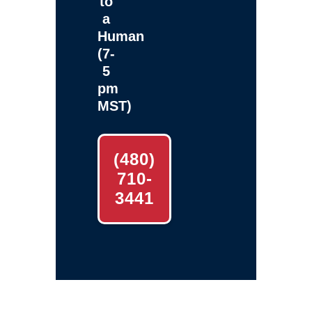
to
a
Human
(7-
5
pm
MST)
(480)
710-
3441