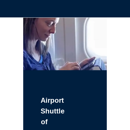
Airport
Shuttle
of