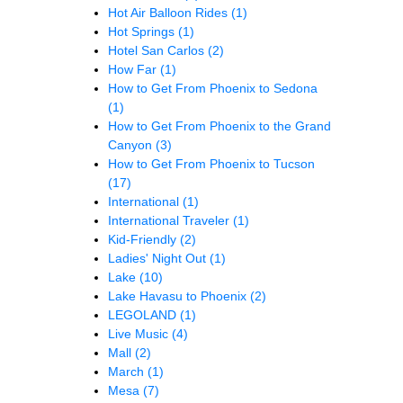
Hot Air Balloon Rides
(1)
Hot Springs
(1)
Hotel San Carlos
(2)
How Far
(1)
How to Get From Phoenix to Sedona
(1)
How to Get From Phoenix to the Grand
Canyon
(3)
How to Get From Phoenix to Tucson
(17)
International
(1)
International Traveler
(1)
Kid-Friendly
(2)
Ladies' Night Out
(1)
Lake
(10)
Lake Havasu to Phoenix
(2)
LEGOLAND
(1)
Live Music
(4)
Mall
(2)
March
(1)
Mesa
(7)