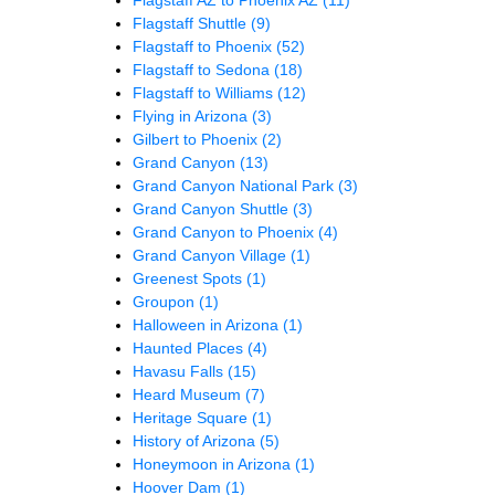
Flagstaff Shuttle
(9)
Flagstaff to Phoenix
(52)
Flagstaff to Sedona
(18)
Flagstaff to Williams
(12)
Flying in Arizona
(3)
Gilbert to Phoenix
(2)
Grand Canyon
(13)
Grand Canyon National Park
(3)
Grand Canyon Shuttle
(3)
Grand Canyon to Phoenix
(4)
Grand Canyon Village
(1)
Greenest Spots
(1)
Groupon
(1)
Halloween in Arizona
(1)
Haunted Places
(4)
Havasu Falls
(15)
Heard Museum
(7)
Heritage Square
(1)
History of Arizona
(5)
Honeymoon in Arizona
(1)
Hoover Dam
(1)