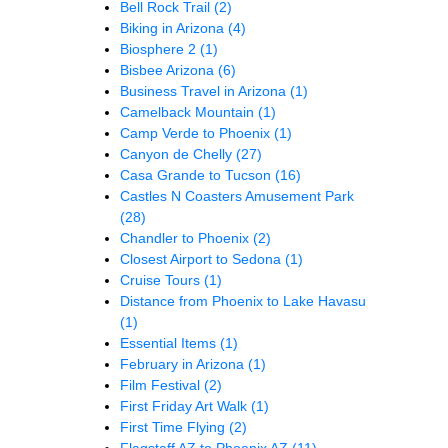
Bell Rock Trail
(2)
Biking in Arizona
(4)
Biosphere 2
(1)
Bisbee Arizona
(6)
Business Travel in Arizona
(1)
Camelback Mountain
(1)
Camp Verde to Phoenix
(1)
Canyon de Chelly
(27)
Casa Grande to Tucson
(16)
Castles N Coasters Amusement Park
(28)
Chandler to Phoenix
(2)
Closest Airport to Sedona
(1)
Cruise Tours
(1)
Distance from Phoenix to Lake Havasu
(1)
Essential Items
(1)
February in Arizona
(1)
Film Festival
(2)
First Friday Art Walk
(1)
First Time Flying
(2)
Flagstaff AZ to Phoenix AZ
(11)