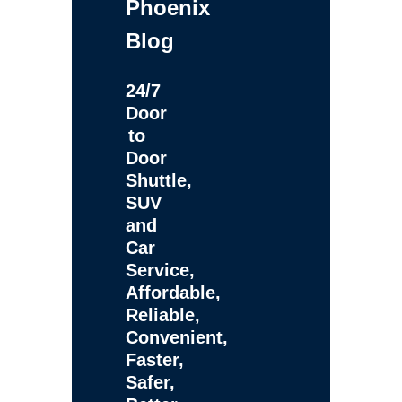
Phoenix
Blog
24/7
Door
to
Door
Shuttle,
SUV
and
Car
Service,
Affordable,
Reliable,
Convenient,
Faster,
Safer,