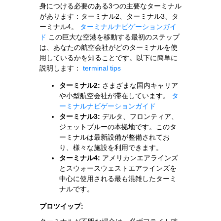
身につける必要のある3つの主要なターミナル
があります：ターミナル2、ターミナル3、タ
ーミナル4。
ターミナルナビゲーションガイ
ド
この巨大な空港を移動する最初のステップ
は、あなたの航空会社がどのターミナルを使
用しているかを知ることです。以下に簡単に
説明します：
terminal tips
ターミナル2:
さまざまな国内キャリア
や小型航空会社が滞在しています。
タ
ーミナルナビゲーションガイド
ターミナル3:
デルタ、フロンティア、
ジェットブルーの本拠地です。このタ
ーミナルは最新設備が整備されてお
り、様々な施設を利用できます。
ターミナル4:
アメリカンエアラインズ
とスウォースウェストエアラインズを
中心に使用される最も混雑したターミ
ナルです。
プロツイップ: