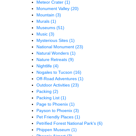
Meteor Crater
(1)
Monument Valley
(20)
Mountain
(3)
Murals
(1)
Museums
(51)
Music
(3)
Mysterious Sites
(1)
National Monument
(23)
Natural Wonders
(1)
Nature Retreats
(9)
Nightlife
(4)
Nogales to Tucson
(16)
Off-Road Adventures
(1)
Outdoor Activities
(23)
Packing
(2)
Packing List
(1)
Page to Phoenix
(1)
Payson to Phoenix
(3)
Pet Friendly Places
(1)
Petrified Forest National Park's
(6)
Phippen Museum
(1)
Phoenix Airport
(3)