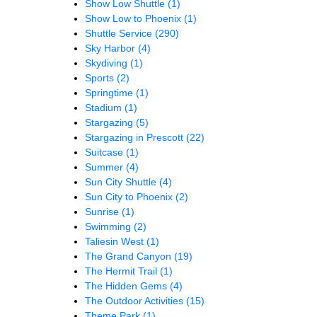
Show Low Shuttle
(1)
Show Low to Phoenix
(1)
Shuttle Service
(290)
Sky Harbor
(4)
Skydiving
(1)
Sports
(2)
Springtime
(1)
Stadium
(1)
Stargazing
(5)
Stargazing in Prescott
(22)
Suitcase
(1)
Summer
(4)
Sun City Shuttle
(4)
Sun City to Phoenix
(2)
Sunrise
(1)
Swimming
(2)
Taliesin West
(1)
The Grand Canyon
(19)
The Hermit Trail
(1)
The Hidden Gems
(4)
The Outdoor Activities
(15)
Theme Park
(1)