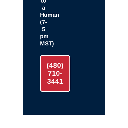
to
a
Human
(7-
5
pm
MST)
(480)
710-
3441