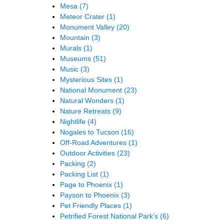
Mesa
(7)
Meteor Crater
(1)
Monument Valley
(20)
Mountain
(3)
Murals
(1)
Museums
(51)
Music
(3)
Mysterious Sites
(1)
National Monument
(23)
Natural Wonders
(1)
Nature Retreats
(9)
Nightlife
(4)
Nogales to Tucson
(16)
Off-Road Adventures
(1)
Outdoor Activities
(23)
Packing
(2)
Packing List
(1)
Page to Phoenix
(1)
Payson to Phoenix
(3)
Pet Friendly Places
(1)
Petrified Forest National Park's
(6)