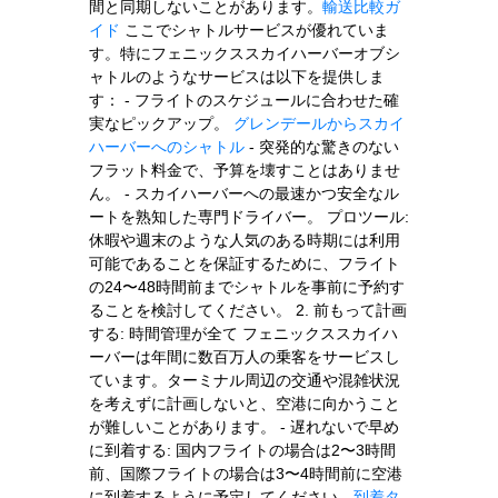
間と同期しないことがあります。
輸送比較ガ
イド
ここでシャトルサービスが優れていま
す。特にフェニックススカイハーバーオブシ
ャトルのようなサービスは以下を提供しま
す： - フライトのスケジュールに合わせた確
実なピックアップ。
グレンデールからスカイ
ハーバーへのシャトル
- 突発的な驚きのない
フラット料金で、予算を壊すことはありませ
ん。 - スカイハーバーへの最速かつ安全なル
ートを熟知した専門ドライバー。 プロツール:
休暇や週末のような人気のある時期には利用
可能であることを保証するために、フライト
の24〜48時間前までシャトルを事前に予約す
ることを検討してください。 2. 前もって計画
する: 時間管理が全て フェニックススカイハ
ーバーは年間に数百万人の乗客をサービスし
ています。ターミナル周辺の交通や混雑状況
を考えずに計画しないと、空港に向かうこと
が難しいことがあります。 - 遅れないで早め
に到着する: 国内フライトの場合は2〜3時間
前、国際フライトの場合は3〜4時間前に空港
に到着するように予定してください。
到着タ