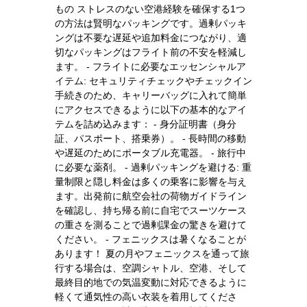
もの ストレスのない空港経験を確保する1つ
の方法は賢明なパッキングです。過剰パッキ
ングは不要な遅延や追加料金につながり、適
切なパッキングはフライト前の不安を軽減し
ます。 - フライトに必要なエッセンシャルア
イテム: セキュリティチェックやチェックイン
手続きのため、キャリーバッグに入れて簡単
にアクセスできるように以下の基本的なアイ
テムを詰め込みます： - 身分証明書（身分
証、パスポート、搭乗券）。 - 長時間の移動
や遅延のためにポータブル充電器。 - 旅行中
に必要な薬剤。 - 過剰パッキングを避ける: 重
量制限と隠し料金は多くの乗客に影響を与え
ます。出発前に航空会社の荷物ガイドライン
を確認し、持ち帰る前に自宅でスーツケース
の重さを測ることで過剰課金の驚きを避けて
ください。 - フェニックスは暑くなることが
あります！ 夏の月やフェニックスを通って旅
行する場合は、空調シャトル、空港、そして
最終目的地での気温変動に対応できるように
軽くて通気性の高い衣装を着用してくださ