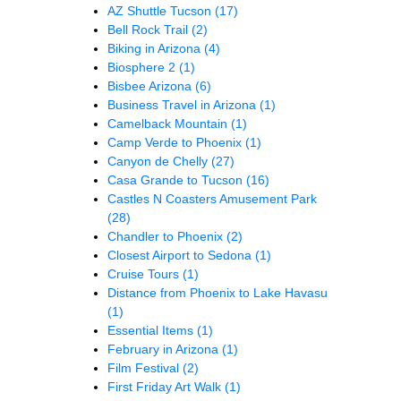
AZ Shuttle Tucson
(17)
Bell Rock Trail
(2)
Biking in Arizona
(4)
Biosphere 2
(1)
Bisbee Arizona
(6)
Business Travel in Arizona
(1)
Camelback Mountain
(1)
Camp Verde to Phoenix
(1)
Canyon de Chelly
(27)
Casa Grande to Tucson
(16)
Castles N Coasters Amusement Park
(28)
Chandler to Phoenix
(2)
Closest Airport to Sedona
(1)
Cruise Tours
(1)
Distance from Phoenix to Lake Havasu
(1)
Essential Items
(1)
February in Arizona
(1)
Film Festival
(2)
First Friday Art Walk
(1)