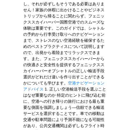
し、それが必ずしもそうである必要はありま
せん！家族の休暇に出かけることやビジネス
トリップから帰ることに関わらず、フェニッ
クススカイハーバー国際空港でのスムーズな
体験は重要です。このガイドでは、シャトル
の予約から行李受け取りへのナビゲーション
まで、ストレスのない空港経験を確保するた
めのベストプラクティスについて説明します
ので、出発から着陸までリラックスできま
す。また、フェニックススカイハーバーから
の快適さと安全性を提供するフェニックスス
カイハーバーオブシャトルの正しい輸送手段
選択がどれだけ違いを作り出すことができる
かについても学びます。
空港ナビゲーション
アドバイス
1. 正しい空港輸送手段を選ぶこと
はなぜ重要なのか 特定のヒントに飛び込む前
に、空港への行き帰りの旅行における最も重
要な側面を強調しましょう—信頼できる輸送
サービスを選択することです。車での移動は
交通や駐車問題により予測不能になる可能性
があり、公共交通機関は必ずしもフライト時