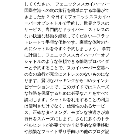
してください。 フェニックススカイハーバー
国際空港への次の旅行を簡単にする準備がで
きましたか？ 今日すぐフェニックススカイハ
ーバーオブシャトルで予約し、世界クラスの
サービス、専門的なドライバー、ストレスの
ない快適な移動を経験してください—フラッ
トレートで手頃な価格です。豪華な体験のた
めにシャトルを今すぐ予約しましょう。 事前
に計画し、フェニックススカイハーバーオブ
シャトルのような信頼できる輸送プロバイダ
ーと予約することで、スカイハーバー空港へ
の次の旅行が完全にストレスのないものにな
ります。賢明なパッキングからTSAラインナ
ビゲーションまで、このガイドではスムーズ
な旅路を保証するために必要なことをすべて
説明します。シャトルを利用することの利点
は便利さだけでなく、信頼性のあるサービ
ス、正確なタイミング、モダンな快適さが旅
行日をスムーズにします。さらに多くのトラ
ベルヒントが必要ですか？効率的な空港移動
や頻繁なフライト乗り手向けの他のブログ記