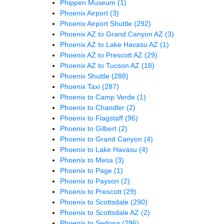
Phippen Museum
(1)
Phoenix Airport
(3)
Phoenix Airport Shuttle
(292)
Phoenix AZ to Grand Canyon AZ
(3)
Phoenix AZ to Lake Havasu AZ
(1)
Phoenix AZ to Prescott AZ
(29)
Phoenix AZ to Tucson AZ
(18)
Phoenix Shuttle
(288)
Phoenix Taxi
(287)
Phoenix to Camp Verde
(1)
Phoenix to Chandler
(2)
Phoenix to Flagstaff
(96)
Phoenix to Gilbert
(2)
Phoenix to Grand Canyon
(4)
Phoenix to Lake Havasu
(4)
Phoenix to Mesa
(3)
Phoenix to Page
(1)
Phoenix to Payson
(2)
Phoenix to Prescott
(29)
Phoenix to Scottsdale
(290)
Phoenix to Scottsdale AZ
(2)
Phoenix to Sedona
(296)