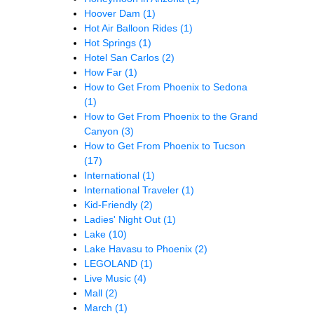
Hoover Dam
(1)
Hot Air Balloon Rides
(1)
Hot Springs
(1)
Hotel San Carlos
(2)
How Far
(1)
How to Get From Phoenix to Sedona
(1)
How to Get From Phoenix to the Grand
Canyon
(3)
How to Get From Phoenix to Tucson
(17)
International
(1)
International Traveler
(1)
Kid-Friendly
(2)
Ladies' Night Out
(1)
Lake
(10)
Lake Havasu to Phoenix
(2)
LEGOLAND
(1)
Live Music
(4)
Mall
(2)
March
(1)