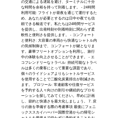
の交通による遅延を避け、ターミナルに十分
な時間を余裕を持って到着します。 - 24時間
利用可能: フライトが昼夜を通じて運行するた
め、あなたが必要とするのは日中や夜でも信
頼できる輸送です。私たちは24時間サービス
を提供し、出発時刻や到着時刻に関わらず柔
軟性と便利さを提供します。 - コンフォート
と便利さ: 大容量の車両から快適なシャトル内
の気候制御まで、コンフォートが鍵となりま
す。豪華フリートオプションを利用し、旅行
中の体験を向上させることができます。 - エ
コフレンドリーなトラベル: 持続可能なトラベ
ルは多くの乗客にとって重要な課題であり、
個々のライドシェアよりもシャトルサービス
を使用することで二酸化炭素排出が削減され
ます。 プロツール: 常連顧客や往復サービス
を予約する人々向けの割引や継続的なプロモ
ーションを探してみてください。早めに計画
し、節約と快適さを最大化しましょう。 7. 戻
りの旅を準備する際の考慮事項 最後にフェニ
ックススカイハーバー国際空港からの帰宅シ
ャトルを最後まで待たずに予約することをお