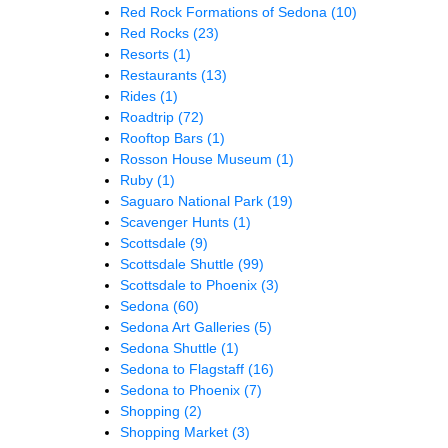
Red Rock Formations of Sedona
(10)
Red Rocks
(23)
Resorts
(1)
Restaurants
(13)
Rides
(1)
Roadtrip
(72)
Rooftop Bars
(1)
Rosson House Museum
(1)
Ruby
(1)
Saguaro National Park
(19)
Scavenger Hunts
(1)
Scottsdale
(9)
Scottsdale Shuttle
(99)
Scottsdale to Phoenix
(3)
Sedona
(60)
Sedona Art Galleries
(5)
Sedona Shuttle
(1)
Sedona to Flagstaff
(16)
Sedona to Phoenix
(7)
Shopping
(2)
Shopping Market
(3)