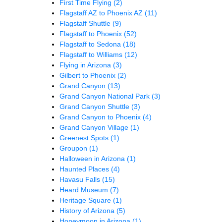
First Time Flying
(2)
Flagstaff AZ to Phoenix AZ
(11)
Flagstaff Shuttle
(9)
Flagstaff to Phoenix
(52)
Flagstaff to Sedona
(18)
Flagstaff to Williams
(12)
Flying in Arizona
(3)
Gilbert to Phoenix
(2)
Grand Canyon
(13)
Grand Canyon National Park
(3)
Grand Canyon Shuttle
(3)
Grand Canyon to Phoenix
(4)
Grand Canyon Village
(1)
Greenest Spots
(1)
Groupon
(1)
Halloween in Arizona
(1)
Haunted Places
(4)
Havasu Falls
(15)
Heard Museum
(7)
Heritage Square
(1)
History of Arizona
(5)
Honeymoon in Arizona
(1)