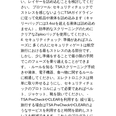
い。レイヤーを詰め込むことを検討してくだ
さい。 プロツール: セキュリティチェックで
ストレスを感じないようにTSAガイドライン
に従って化粧品や液体を詰め込みます（キャ
リーバッグには3.4ozを超える液体は詰め込め
ません）。効率的なスクリーニングのために
クリアなZiplocバッグを使用してください。
4. セキュリティチェック: 準備があればスム
ーズに 多くの人にセキュリティゲートは航空
旅行における最もストレスのある部分です。
しかし、少し準備をすることで最小限の手間
でこのフェーズを乗り越えることができま
す。 - ルールを知る: TSAスクリーニング手続
きや液体、電子機器、食べ物に関するルール
に精通してください。エレクトロニクスは簡
単に取り外せるようにし、セキュリティチェ
ックのプロトコルによって必要であればベル
ト、ジャケット、靴を脱いでください。 -
TSA PreCheckやCLEARを利用する: 繰り返し
旅行する場合はTSA PreCheckやCLEARのよ
うなサービスを利用すると時間を節約しスト
レスを軽減できます。これらのプログラムに