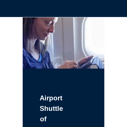
Airport
Shuttle
of