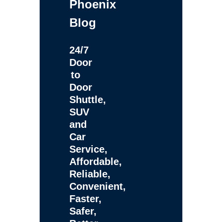
Phoenix
Blog
24/7
Door
to
Door
Shuttle,
SUV
and
Car
Service,
Affordable,
Reliable,
Convenient,
Faster,
Safer,