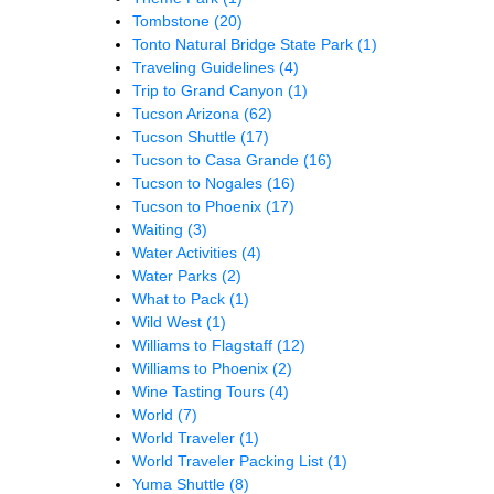
Tombstone
(20)
Tonto Natural Bridge State Park
(1)
Traveling Guidelines
(4)
Trip to Grand Canyon
(1)
Tucson Arizona
(62)
Tucson Shuttle
(17)
Tucson to Casa Grande
(16)
Tucson to Nogales
(16)
Tucson to Phoenix
(17)
Waiting
(3)
Water Activities
(4)
Water Parks
(2)
What to Pack
(1)
Wild West
(1)
Williams to Flagstaff
(12)
Williams to Phoenix
(2)
Wine Tasting Tours
(4)
World
(7)
World Traveler
(1)
World Traveler Packing List
(1)
Yuma Shuttle
(8)