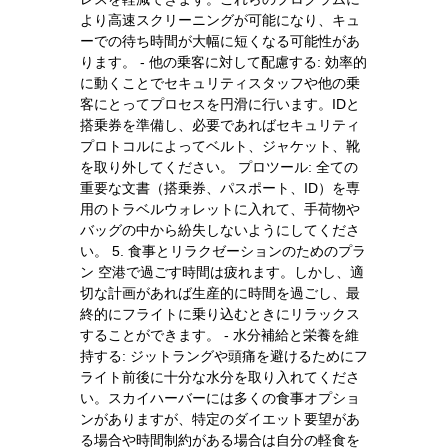
より高速スクリーニングが可能になり、キュ
ーでの待ち時間が大幅に短くなる可能性があ
ります。 - 他の乗客に対して配慮する: 効率的
に動くことでセキュリティスタッフや他の乗
客にとってプロセスを円滑に行います。IDと
搭乗券を準備し、必要であればセキュリティ
プロトコルによってベルト、ジャケット、靴
を取り外してください。 プロツール: 全ての
重要な文書（搭乗券、パスポート、ID）を専
用のトラベルウォレットに入れて、手荷物や
バッグの中から紛失しないようにしてくださ
い。 5. 食事とリラクゼーションのためのプラ
ン 空港で過ごす時間は疲れます。しかし、適
切な計画があれば生産的に時間を過ごし、最
終的にフライトに乗り込むときにリラックス
することができます。 - 水分補給と栄養を維
持する: ジットラングや頭痛を避けるためにフ
ライト前後に十分な水分を取り入れてくださ
い。スカイハーバーには多くの食事オプショ
ンがありますが、特定のダイエット要望があ
る場合や時間制約がある場合は自分の軽食を