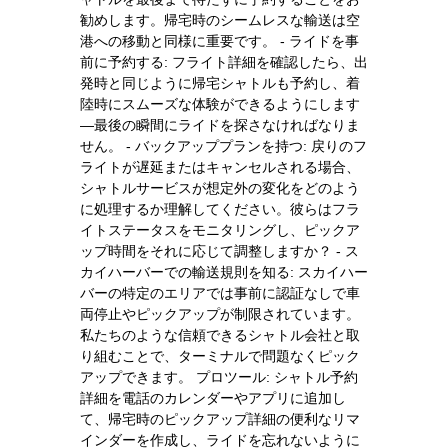
勧めします。帰宅時のシームレスな輸送は空
港への移動と同様に重要です。 - ライドを事
前に予約する: フライト詳細を確認したら、出
発時と同じように帰宅シャトルも予約し、着
陸時にスムーズな体験ができるようにします
—最後の瞬間にライドを探さなければなりま
せん。 - バックアッププランを持つ: 戻りのフ
ライトが遅延またはキャンセルされる場合、
シャトルサービスが想定外の変化をどのよう
に処理するか理解してください。彼らはフラ
イトステータスをモニタリングし、ピックア
ップ時間をそれに応じて調整しますか？ - ス
カイハーバーでの輸送規則を知る: スカイハー
バーの特定のエリアでは事前に認証なしで車
両停止やピックアップが制限されています。
私たちのような信頼できるシャトル会社と取
り組むことで、ターミナルで問題なくピック
アップできます。 プロツール: シャトル予約
詳細を電話のカレンダーやアプリに追加し
て、帰宅時のピックアップ詳細の便利なリマ
インダーを作成し、ライドを忘れないように