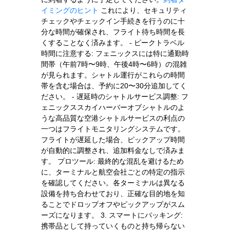
イミングのヒント
これにより、セキュリティ
チェックやチェックイン手続きを行うのに十
分な時間が確保され、フライト待ち時間を長
くすることなく済みます。 - ピークトラベル
時間に注意する: フェニックスには特に通勤時
間帯（午前7時〜9時、午後4時〜6時）の混雑
が見られます。シャトル運行がこれらの時間
帯を含む場合は、予約に20〜30分追加してく
ださい。 - 遅延時のシャトルサービス調整: フ
ェニックススカイハーバーオブシャトルのよ
うな高品質な空港シャトルサービスの利点の
一つはフライトモニタリングシステムです。
フライトが遅延した場合、ピックアップ時間
が自動的に調整され、追加料金なしで済みま
す。 プロツール: 最終的な混乱を避けるため
に、ターミナルと航空会社ごとの特定の指示
を確認してください。各ターミナルは異なる
設備を持ち合わせており、正確な目的地を知
ることでドロップオフやピックアップがスム
ーズになります。 3. スマートにパッキング:
携帯品として持っていくものと持ち帰らない