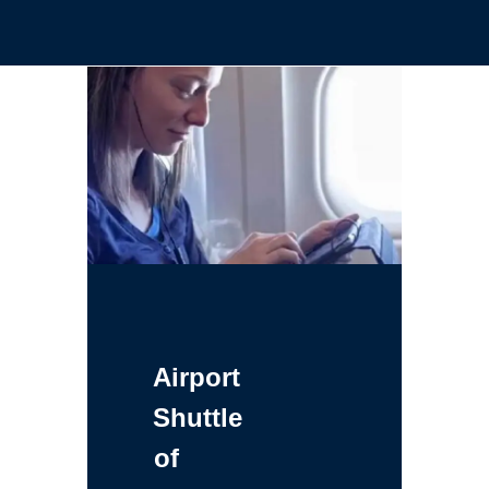
Airport
Shuttle
of