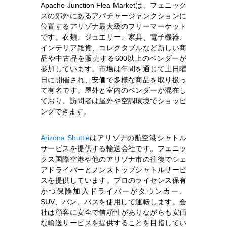
Apache Junction Flea Marketは、フェニック
スの郊外にあるアパチャージャンクションに
位置するアリゾナ最大級のフリーマーケット
です。衣類、ジュエリー、家具、電子機器、
インテリア雑貨、コレクタブルなど新しい商
品や中古品を販売する600以上のベンダーが
参加しています。市場は年間を通じて土日曜
日に開催され、安価で多様な商品を取り扱っ
て有名です。屋外と室内のベンダーが混在し
ており、訪問者は屋外や空調環境でショッピ
ングできます。
Arizona Shuttle
はアリゾナの航空港シャトル
サービスを提供する輸送会社です。フェニッ
クス国際空港や他のアリゾナ市の往復でシェ
アドライバーとノンストップシャトルサービ
スを提供しています。プロのライセンス保有
かつ保険加入ドライバーがタウンカー、
SUV、バン、バスを使用して運転します。会
社は顧客に安全で信頼性がありながらも安価
な輸送サービスを提供することを目指してい