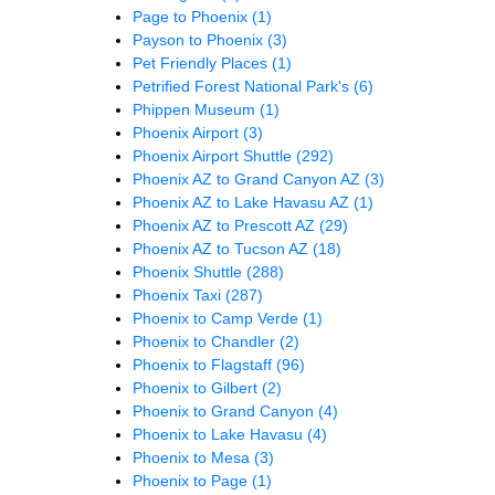
Page to Phoenix
(1)
Payson to Phoenix
(3)
Pet Friendly Places
(1)
Petrified Forest National Park's
(6)
Phippen Museum
(1)
Phoenix Airport
(3)
Phoenix Airport Shuttle
(292)
Phoenix AZ to Grand Canyon AZ
(3)
Phoenix AZ to Lake Havasu AZ
(1)
Phoenix AZ to Prescott AZ
(29)
Phoenix AZ to Tucson AZ
(18)
Phoenix Shuttle
(288)
Phoenix Taxi
(287)
Phoenix to Camp Verde
(1)
Phoenix to Chandler
(2)
Phoenix to Flagstaff
(96)
Phoenix to Gilbert
(2)
Phoenix to Grand Canyon
(4)
Phoenix to Lake Havasu
(4)
Phoenix to Mesa
(3)
Phoenix to Page
(1)