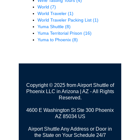
Wine Tasting Tours
(4)
World
(7)
World Traveler
(1)
World Traveler Packing List
(1)
Yuma Shuttle
(8)
Yuma Territorial Prison
(16)
Yuma to Phoenix
(8)
Copyright © 2025 from Airport Shuttle of
Phoenix LLC in Arizona | AZ - All Rights
Reserved.
4600 E Washington St Ste 300
Phoenix
AZ 85034 US
Airport Shuttle Any Address or Door in
the State on Your Schedule 24/7