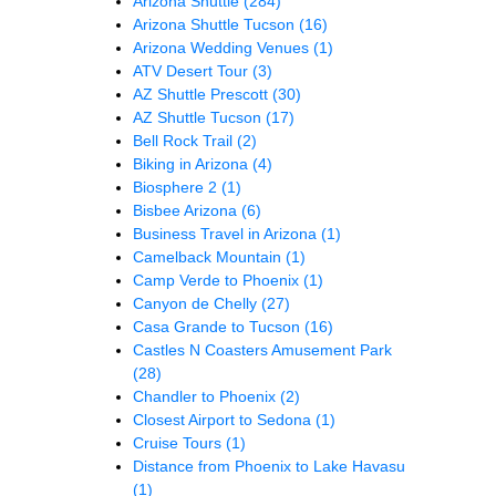
Arizona Shuttle
(284)
Arizona Shuttle Tucson
(16)
Arizona Wedding Venues
(1)
ATV Desert Tour
(3)
AZ Shuttle Prescott
(30)
AZ Shuttle Tucson
(17)
Bell Rock Trail
(2)
Biking in Arizona
(4)
Biosphere 2
(1)
Bisbee Arizona
(6)
Business Travel in Arizona
(1)
Camelback Mountain
(1)
Camp Verde to Phoenix
(1)
Canyon de Chelly
(27)
Casa Grande to Tucson
(16)
Castles N Coasters Amusement Park
(28)
Chandler to Phoenix
(2)
Closest Airport to Sedona
(1)
Cruise Tours
(1)
Distance from Phoenix to Lake Havasu
(1)