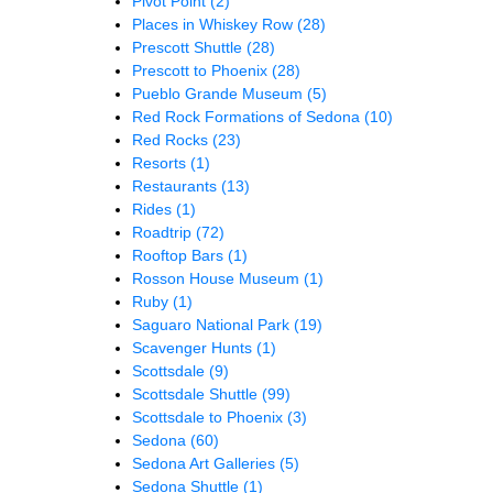
Pivot Point
(2)
Places in Whiskey Row
(28)
Prescott Shuttle
(28)
Prescott to Phoenix
(28)
Pueblo Grande Museum
(5)
Red Rock Formations of Sedona
(10)
Red Rocks
(23)
Resorts
(1)
Restaurants
(13)
Rides
(1)
Roadtrip
(72)
Rooftop Bars
(1)
Rosson House Museum
(1)
Ruby
(1)
Saguaro National Park
(19)
Scavenger Hunts
(1)
Scottsdale
(9)
Scottsdale Shuttle
(99)
Scottsdale to Phoenix
(3)
Sedona
(60)
Sedona Art Galleries
(5)
Sedona Shuttle
(1)