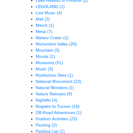
Lake Havasu to Phoenix
(2)
LEGOLAND
(1)
Live Music
(4)
Mall
(2)
March
(1)
Mesa
(7)
Meteor Crater
(1)
Monument Valley
(20)
Mountain
(3)
Murals
(1)
Museums
(51)
Music
(3)
Mysterious Sites
(1)
National Monument
(23)
Natural Wonders
(1)
Nature Retreats
(9)
Nightlife
(4)
Nogales to Tucson
(16)
Off-Road Adventures
(1)
Outdoor Activities
(23)
Packing
(2)
Packing List
(1)