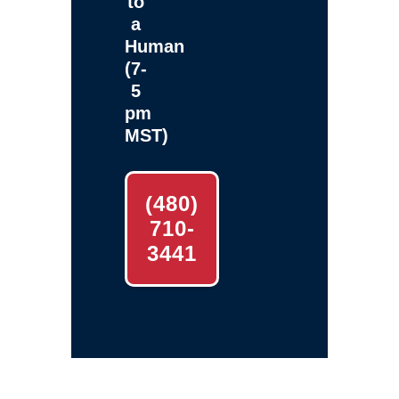
to
a
Human
(7-
5
pm
MST)
(480)
710-
3441