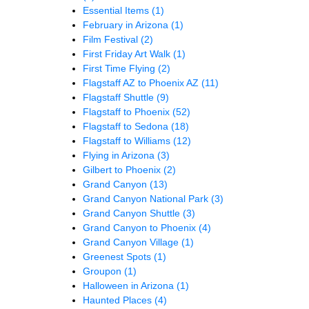
Essential Items
(1)
February in Arizona
(1)
Film Festival
(2)
First Friday Art Walk
(1)
First Time Flying
(2)
Flagstaff AZ to Phoenix AZ
(11)
Flagstaff Shuttle
(9)
Flagstaff to Phoenix
(52)
Flagstaff to Sedona
(18)
Flagstaff to Williams
(12)
Flying in Arizona
(3)
Gilbert to Phoenix
(2)
Grand Canyon
(13)
Grand Canyon National Park
(3)
Grand Canyon Shuttle
(3)
Grand Canyon to Phoenix
(4)
Grand Canyon Village
(1)
Greenest Spots
(1)
Groupon
(1)
Halloween in Arizona
(1)
Haunted Places
(4)