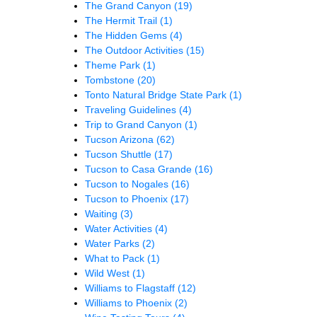
The Grand Canyon
(19)
The Hermit Trail
(1)
The Hidden Gems
(4)
The Outdoor Activities
(15)
Theme Park
(1)
Tombstone
(20)
Tonto Natural Bridge State Park
(1)
Traveling Guidelines
(4)
Trip to Grand Canyon
(1)
Tucson Arizona
(62)
Tucson Shuttle
(17)
Tucson to Casa Grande
(16)
Tucson to Nogales
(16)
Tucson to Phoenix
(17)
Waiting
(3)
Water Activities
(4)
Water Parks
(2)
What to Pack
(1)
Wild West
(1)
Williams to Flagstaff
(12)
Williams to Phoenix
(2)