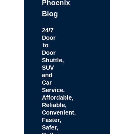
Phoenix
Blog
24/7
Door
to
Door
Shuttle,
SUV
and
Car
Service,
Affordable,
Reliable,
Convenient,
Faster,
Safer,