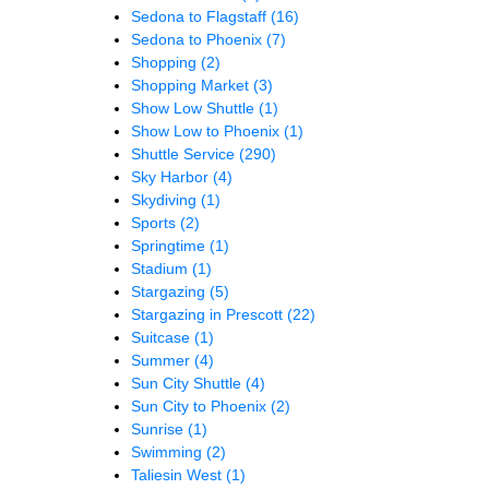
Sedona to Flagstaff
(16)
Sedona to Phoenix
(7)
Shopping
(2)
Shopping Market
(3)
Show Low Shuttle
(1)
Show Low to Phoenix
(1)
Shuttle Service
(290)
Sky Harbor
(4)
Skydiving
(1)
Sports
(2)
Springtime
(1)
Stadium
(1)
Stargazing
(5)
Stargazing in Prescott
(22)
Suitcase
(1)
Summer
(4)
Sun City Shuttle
(4)
Sun City to Phoenix
(2)
Sunrise
(1)
Swimming
(2)
Taliesin West
(1)