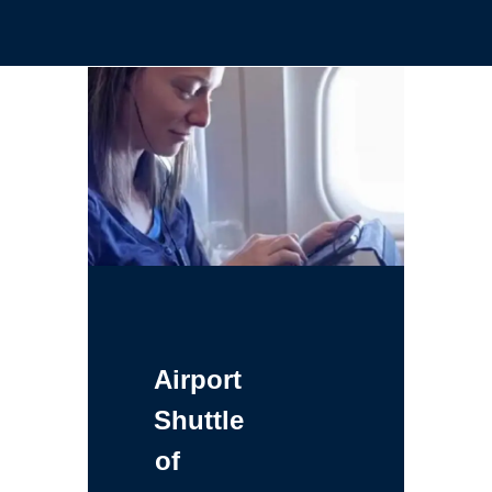
Airport
Shuttle
of