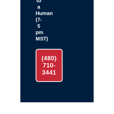
to
a
Human
(7-
5
pm
MST)
(480)
710-
3441