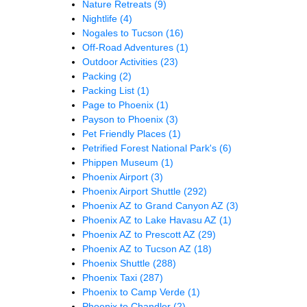
Nature Retreats
(9)
Nightlife
(4)
Nogales to Tucson
(16)
Off-Road Adventures
(1)
Outdoor Activities
(23)
Packing
(2)
Packing List
(1)
Page to Phoenix
(1)
Payson to Phoenix
(3)
Pet Friendly Places
(1)
Petrified Forest National Park's
(6)
Phippen Museum
(1)
Phoenix Airport
(3)
Phoenix Airport Shuttle
(292)
Phoenix AZ to Grand Canyon AZ
(3)
Phoenix AZ to Lake Havasu AZ
(1)
Phoenix AZ to Prescott AZ
(29)
Phoenix AZ to Tucson AZ
(18)
Phoenix Shuttle
(288)
Phoenix Taxi
(287)
Phoenix to Camp Verde
(1)
Phoenix to Chandler
(2)