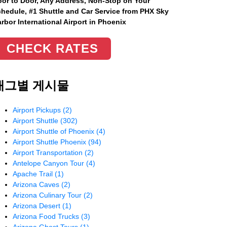
or to Door, Any Address
, Non-Stop on Your
hedule, #1 Shuttle and Car Service from PHX Sky
rbor International Airport in Phoenix
CHECK RATES
태그별 게시물
Airport Pickups
(2)
Airport Shuttle
(302)
Airport Shuttle of Phoenix
(4)
Airport Shuttle Phoenix
(94)
Airport Transportation
(2)
Antelope Canyon Tour
(4)
Apache Trail
(1)
Arizona Caves
(2)
Arizona Culinary Tour
(2)
Arizona Desert
(1)
Arizona Food Trucks
(3)