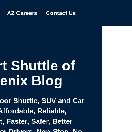
AZ Careers
Contact Us
t Shuttle of
enix Blog
Door Shuttle, SUV and Car
Affordable, Reliable,
 Faster, Safer, Better
ter Drivers, Non-Stop, No