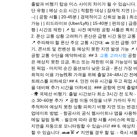
출발과 비행기 탑승 미스 사이의 차이가 될 수 있습니다. 
단 유형 | 예상 소요 시간 | 적합한 대상 | 잠재적 지연 | |------------------
--| | 공항 셔틀 | 20-45분 | 경제적이고 신뢰성 높음 | 최
가능 | | 리드라이브 (Uber/Lyft) | 15-40분 | 편의성 |
행 | 시간표 제한 | 📌 팁: 사전 예약된 공항 셔틀은 특
2. 폰산 교통 상황 고려하기 폰산은 급행 시간 동안 교
📍 주의해야 할 폰산 주요 교통 시간대: 🚗 오전 급행: 07:00 
기, 콘서트 및 컨벤션 등 예상치 못한 지연 발생 가능 
공항 교통 수단을 예약하세요. ## 3.
교통 고려사항
공항
은 예상치 못한 요금, 취소 또는 제한된 이용 가능성이 발
된 픽업 - 마지막 순간 옵션보다 낮은 요금 - 폰산 가장 
최적의 이용 가능性和 가격을 위해 출발 24~48시간 전에
트레스를 피하세요! ## 4. 안전 여유 시간을 두고 픽
을 대비해 추가 시간을 더하세요. ### 공항에 언제 출발해
- 🌍 국제선 비행기: 출발 시간보다 최소 3시간 전 도착 
소 30~60분 추가 📌 공항 이동 여정을 너무 가까이 두지
추적하여 예상치 못한 상황 피하기 비행 지연 또는 변경으
업데이트 방법: - 항공사의 공식 웹사이트나 앱을 사용하
메일 알림 등록. - 필요에 따라 공항 셔틀 서비스에 픽업 
지연을 자동으로 모니터링할 수 있습니다! ## 6. 예상
할 수 있습니다: 🚗🚙🚖 ✔ 지연될 경우 할 일: - 즉