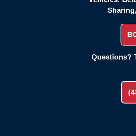
Sharing
B
Questions? T
(4