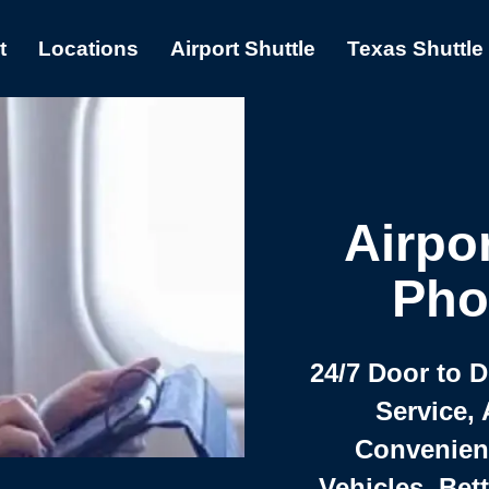
t
Locations
Airport Shuttle
Texas Shuttle
Airpor
Pho
24/7 Door to 
Service, 
Convenient,
Vehicles, Bet