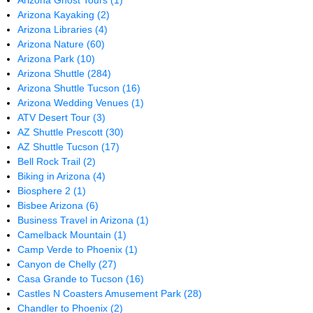
Arizona Ghost Tours
(1)
Arizona Kayaking
(2)
Arizona Libraries
(4)
Arizona Nature
(60)
Arizona Park
(10)
Arizona Shuttle
(284)
Arizona Shuttle Tucson
(16)
Arizona Wedding Venues
(1)
ATV Desert Tour
(3)
AZ Shuttle Prescott
(30)
AZ Shuttle Tucson
(17)
Bell Rock Trail
(2)
Biking in Arizona
(4)
Biosphere 2
(1)
Bisbee Arizona
(6)
Business Travel in Arizona
(1)
Camelback Mountain
(1)
Camp Verde to Phoenix
(1)
Canyon de Chelly
(27)
Casa Grande to Tucson
(16)
Castles N Coasters Amusement Park
(28)
Chandler to Phoenix
(2)