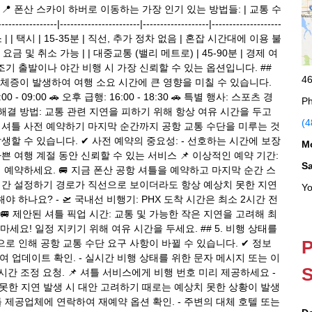
📍 폰산 스카이 하버로 이동하는 가장 인기 있는 방법들: | 교통 수
|-----------------------|-------------------|--------------------
소 | | 택시 | 15-35분 | 직선, 추가 정차 없음 | 혼잡 시간대에 이용 불
 급증 요금 및 취소 가능 | | 대중교통 (밸리 메트로) | 45-90분 | 경제 여
히 조기 출발이나 야간 비행 시 가장 신뢰할 수 있는 옵션입니다. ##
46
통 체증이 발생하여 여행 소요 시간에 큰 영향을 미칠 수 있습니다.
- 09:00 🚗 오후 급행: 16:00 - 18:30 🚗 특별 행사: 스포츠 경
Ph
 해결 방법: 교통 관련 지연을 피하기 위해 항상 여유 시간을 두고
(4
 셔틀 사전 예약하기 마지막 순간까지 공항 교통 수단을 미루는 것
생할 수 있습니다. ✔ 사전 예약의 중요성: - 선호하는 시간에 보장
M
바쁜 여행 계절 동안 신뢰할 수 있는 서비스 📌 이상적인 예약 기간:
S
 예약하세요. 🚐 지금 폰산 공항 셔틀을 예약하고 마지막 순간 스
업 시간 설정하기 경로가 직선으로 보이더라도 항상 예상치 못한 지연
Yo
야 하나요? - 🛫 국내선 비행기: PHX 도착 시간은 최소 2시간 전
- 🚐 제안된 셔틀 픽업 시간: 교통 및 가능한 작은 지연을 고려해 최
 마세요! 일정 지키기 위해 여유 시간을 두세요. ## 5. 비행 상태를
P
로 인해 공항 교통 수단 요구 사항이 바뀔 수 있습니다. ✔ 정보
여 업데이트 확인. - 실시간 비행 상태를 위한 문자 메시지 또는 이
S
시간 조정 요청. 📌 셔틀 서비스에게 비행 번호 미리 제공하세요 -
치 못한 지연 발생 시 대안 고려하기 때로는 예상치 못한 상황이 발생
시 셔틀 제공업체에 연락하여 재예약 옵션 확인. - 주변의 대체 호텔 또는